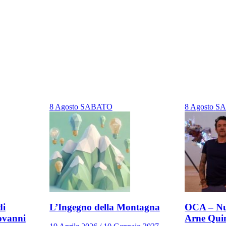
8
Agosto
SABATO
8
Agosto
S
di
L’Ingegno della Montagna
OCA – Nu
ovanni
Arne Qui