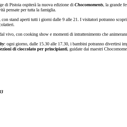
age di Pistoia ospiterà la nuova edizione di
Chocomoments
, la grande fe
ità pensate per tutta la famiglia.
, con stand aperti tutti i giorni dalle 9 alle 21. I visitatori potranno scopr
olatieri.
al vivo, con cooking show e momenti di intrattenimento che animeranno
by
: ogni giorno, dalle 15.30 alle 17.30, i bambini potranno divertirsi im
lezioni di cioccolato per principianti
, guidate dai maestri Chocomome
83