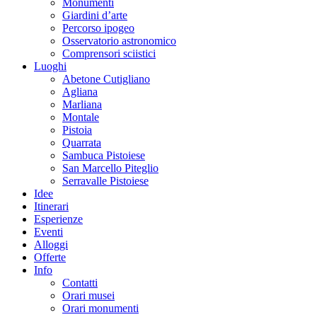
Monumenti
Giardini d’arte
Percorso ipogeo
Osservatorio astronomico
Comprensori sciistici
Luoghi
Abetone Cutigliano
Agliana
Marliana
Montale
Pistoia
Quarrata
Sambuca Pistoiese
San Marcello Piteglio
Serravalle Pistoiese
Idee
Itinerari
Esperienze
Eventi
Alloggi
Offerte
Info
Contatti
Orari musei
Orari monumenti