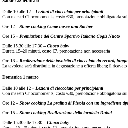
Sabato 28 febbraio
Dalle 10 alle 12 –
Lezioni di cioccolato per principianti
Con maestri Chocomoments, costo €30, prenotazione obbligatoria sul 
Ore 12 –
Show cooking Come nasce una Sacher
Ore 15 –
Premiazione del Centro Sportivo Italiano Cogis Nuoto
Dalle 15.30 alle 17.30 –
Choco baby
Durata 15–20 minuti, costo €7, prenotazione non necessaria
Ore 18 –
Realizzazione della tavoletta di cioccolato da record, lunga
La tavoletta sarà distribuita in degustazione a offerta libera; il rica
Domenica 1 marzo
Dalle 10 alle 12 –
Lezioni di cioccolato per principianti
Con maestri Chocomoments, costo €30, prenotazione obbligatoria sul 
Ore 12 –
Show cooking La pralina di Pistoia con un ingrediente tipi
Ore 15 –
Show cooking Realizzazione della tavoletta Dubai
Dalle 15.30 alle 17.30 –
Choco baby
Durata 15–20 minuti, costo €7, prenotazione non necessaria