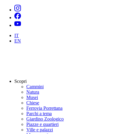
IT
EN
Scopri
Cammini
Natura
Musei
Chiese
Ferrovia Porrettana
Parchi a tema
Giardino Zoologico
Piazze e quartieri
Ville e palazzi