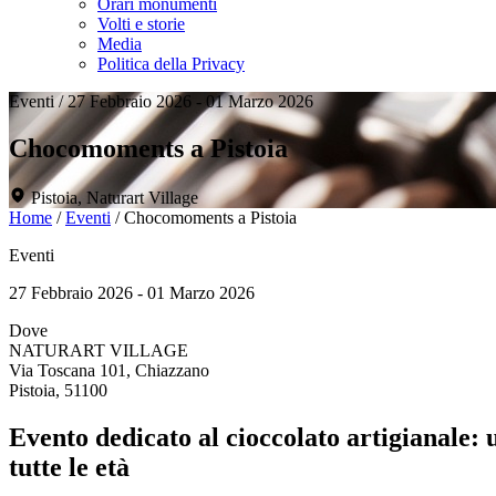
Orari monumenti
Volti e storie
Media
Politica della Privacy
Eventi
/
27 Febbraio 2026 - 01 Marzo 2026
Chocomoments a Pistoia
Pistoia, Naturart Village
Home
/
Eventi
/
Chocomoments a Pistoia
Eventi
27 Febbraio 2026 - 01 Marzo 2026
Dove
NATURART VILLAGE
Via Toscana 101, Chiazzano
Pistoia, 51100
Evento dedicato al cioccolato artigianale: 
tutte le età