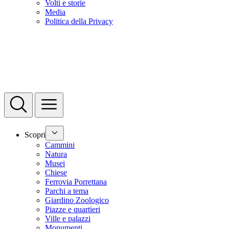
Volti e storie
Media
Politica della Privacy
Scopri
Cammini
Natura
Musei
Chiese
Ferrovia Porrettana
Parchi a tema
Giardino Zoologico
Piazze e quartieri
Ville e palazzi
Monumenti