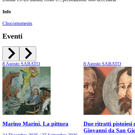
Info
Chocomoments
Eventi
8
Agosto
SABATO
8
Agosto
SABATO
Marino Marini. La pittura
Due ritratti pistoiesi 
Giovanni da San Gi