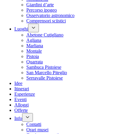
Giardini d’arte
Percorso ipogeo
Osservatorio astronomico
Comprensori sciistici
Luoghi
Abetone Cutigliano
Agliana
Marliana
Montale
Pistoia
Quarrata
Sambuca Pistoiese
San Marcello Piteglio
Serravalle Pistoiese
Idee
Itinerari
Esperienze
Eventi
Alloggi
Offerte
Info
Contatti
Orari musei