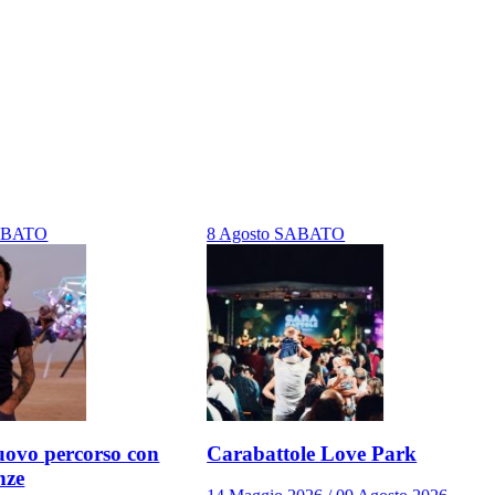
ABATO
8
Agosto
SABATO
ovo percorso con
Carabattole Love Park
nze