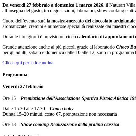
Da venerdì 27 febbraio a domenica 1 marzo 2026
, il Naturart Vill
all’insegna del gusto, tra degustazioni, laboratori, show cooking e attiv
Cuore dell’evento sarà la
mostra-mercato del cioccolato artigianale
aromatizzate, cremini e numerose specialità realizzate dai maestri ciocc
Durante i tre giorni è previsto un
ricco calendario di appuntamenti
d
Grande attenzione anche ai più piccoli grazie al laboratorio
Choco Ba
per gli adulti, sabato e domenica dalle 10 alle 12, sono in programma
Clicca qui per la locandina
Programma
Venerdì 27 febbraio
Ore 15 –
Premiazione dell’Associazione Sportiva Pistoia Atletica 19
Dalle 15.30 alle 17.30 –
Choco baby
Durata 15–20 minuti, costo €7, prenotazione non necessaria
Ore 18
–
Show cooking Realizzazione della pralina classica