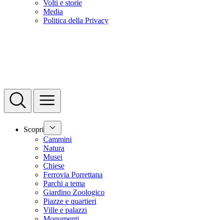
Volti e storie
Media
Politica della Privacy
Scopri
Cammini
Natura
Musei
Chiese
Ferrovia Porrettana
Parchi a tema
Giardino Zoologico
Piazze e quartieri
Ville e palazzi
Monumenti