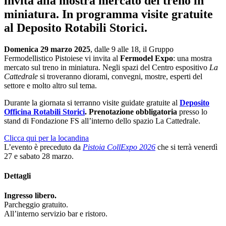
invita alla mostra mercato del treno in
miniatura. In programma visite gratuite
al Deposito Rotabili Storici.
Domenica 29 marzo 2025
, dalle 9 alle 18, il Gruppo
Fermodellistico Pistoiese vi invita al
Fermodel Expo
: una mostra
mercato sul treno in miniatura. Negli spazi del Centro espositivo
La
Cattedrale
si troveranno diorami, convegni, mostre, esperti del
settore e molto altro sul tema.
Durante la giornata si terranno visite guidate gratuite al
Deposito
Officina Rotabili Storici
. Prenotazione obbligatoria
presso lo
stand di Fondazione FS all’interno dello spazio La Cattedrale.
Clicca qui per la locandina
L’evento è preceduto da
Pistoia CollExpo 2026
che si terrà venerdì
27 e sabato 28 marzo.
Dettagli
Ingresso libero.
Parcheggio gratuito.
All’interno servizio bar e ristoro.