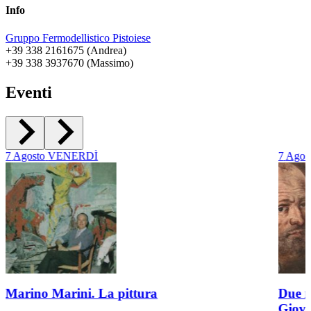
Info
Gruppo Fermodellistico Pistoiese
+39 338 2161675 (Andrea)
+39 338 3937670 (Massimo)
Eventi
7
Agosto
VENERDÌ
7
Agos
Marino Marini. La pittura
Due r
Giov