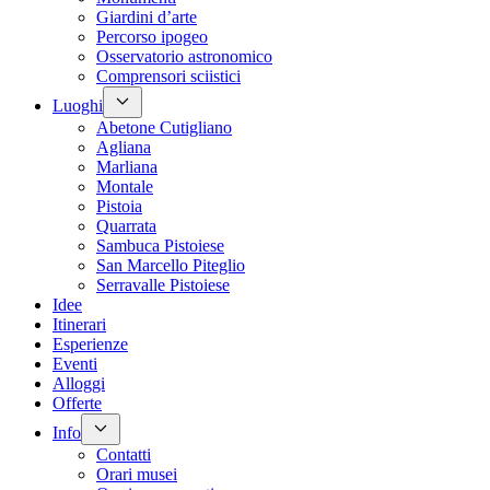
Giardini d’arte
Percorso ipogeo
Osservatorio astronomico
Comprensori sciistici
Luoghi
Abetone Cutigliano
Agliana
Marliana
Montale
Pistoia
Quarrata
Sambuca Pistoiese
San Marcello Piteglio
Serravalle Pistoiese
Idee
Itinerari
Esperienze
Eventi
Alloggi
Offerte
Info
Contatti
Orari musei