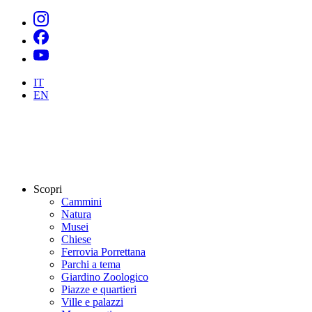
IT
EN
Scopri
Cammini
Natura
Musei
Chiese
Ferrovia Porrettana
Parchi a tema
Giardino Zoologico
Piazze e quartieri
Ville e palazzi