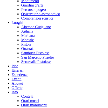
Monumenti
Giardini d’arte
Percorso ipogeo
Osservatorio astronomico
Comprensori sciistici
Luoghi
Abetone Cutigliano
Agliana
Marliana
Montale
Pistoia
Quarrata
Sambuca Pistoiese
San Marcello Piteglio
Serravalle Pistoiese
Idee
Itinerari
Esperienze
Eventi
Alloggi
Offerte
Info
Contatti
Orari musei
Orari monumenti