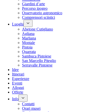
Giardini d’arte
Percorso ipogeo
Osservatorio astronomico
Comprensori sciistici
Luoghi
Abetone Cutigliano
Agliana
Marliana
Montale
Pistoia
Quarrata
Sambuca Pistoiese
San Marcello Piteglio
Serravalle Pistoiese
Idee
Itinerari
Esperienze
Eventi
Alloggi
Offerte
Info
Contatti
Orari musei