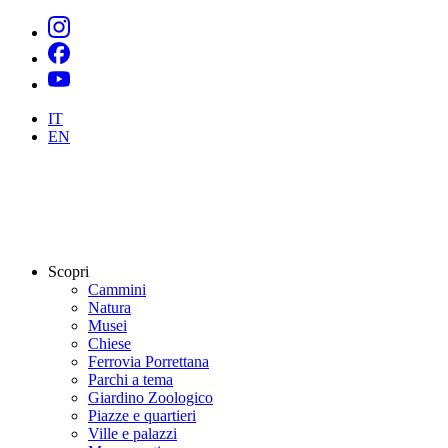
IT
EN
Scopri
Cammini
Natura
Musei
Chiese
Ferrovia Porrettana
Parchi a tema
Giardino Zoologico
Piazze e quartieri
Ville e palazzi