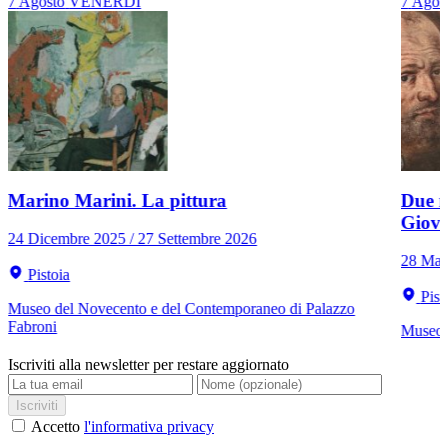
7
Agosto
VENERDÌ
7
Agos
Marino Marini. La pittura
Due r
Giov
24 Dicembre 2025 / 27 Settembre 2026
28 Mar
Pistoia
Pist
Museo del Novecento e del Contemporaneo di Palazzo
Fabroni
Museo C
Iscriviti alla newsletter per restare aggiornato
Iscriviti
Accetto
l'informativa privacy