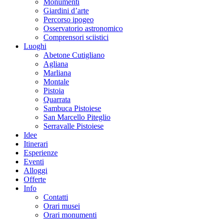
Monumenti
Giardini d’arte
Percorso ipogeo
Osservatorio astronomico
Comprensori sciistici
Luoghi
Abetone Cutigliano
Agliana
Marliana
Montale
Pistoia
Quarrata
Sambuca Pistoiese
San Marcello Piteglio
Serravalle Pistoiese
Idee
Itinerari
Esperienze
Eventi
Alloggi
Offerte
Info
Contatti
Orari musei
Orari monumenti