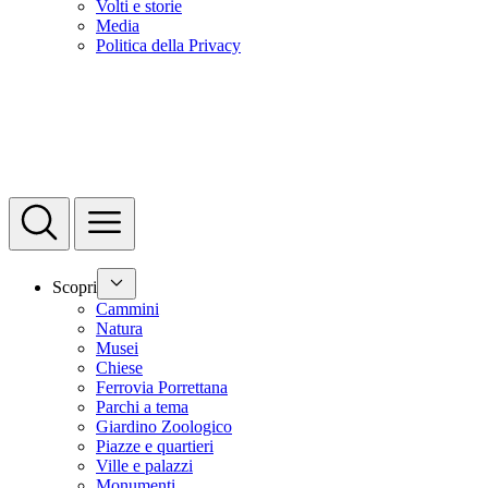
Volti e storie
Media
Politica della Privacy
Scopri
Cammini
Natura
Musei
Chiese
Ferrovia Porrettana
Parchi a tema
Giardino Zoologico
Piazze e quartieri
Ville e palazzi
Monumenti