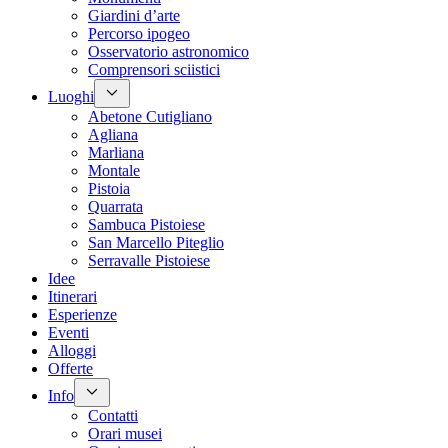
Giardini d’arte
Percorso ipogeo
Osservatorio astronomico
Comprensori sciistici
Luoghi
Abetone Cutigliano
Agliana
Marliana
Montale
Pistoia
Quarrata
Sambuca Pistoiese
San Marcello Piteglio
Serravalle Pistoiese
Idee
Itinerari
Esperienze
Eventi
Alloggi
Offerte
Info
Contatti
Orari musei