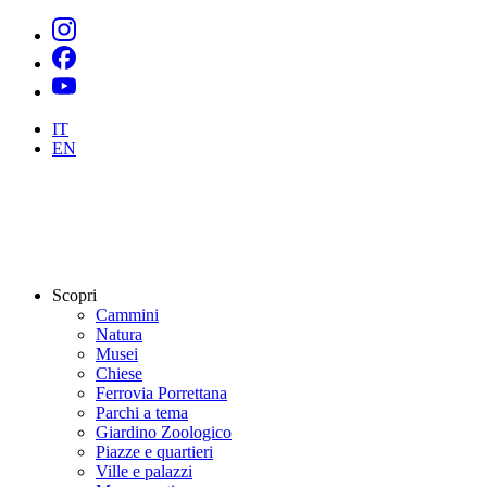
IT
EN
Scopri
Cammini
Natura
Musei
Chiese
Ferrovia Porrettana
Parchi a tema
Giardino Zoologico
Piazze e quartieri
Ville e palazzi