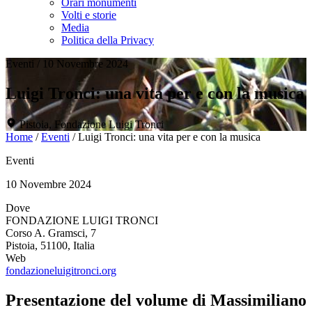
Orari monumenti
Volti e storie
Media
Politica della Privacy
Eventi
/
10 Novembre 2024
Luigi Tronci: una vita per e con la musica
Pistoia, Fondazione Luigi Tronci
Home
/
Eventi
/
Luigi Tronci: una vita per e con la musica
Eventi
10 Novembre 2024
Dove
FONDAZIONE LUIGI TRONCI
Corso A. Gramsci, 7
Pistoia, 51100, Italia
Web
fondazioneluigitronci.org
Presentazione del volume di Massimiliano