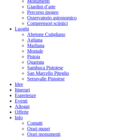
Monumenti
Giardini d’arte
Percorso ipogeo
Osservatorio astronomico
Comprensori sciistici
Luoghi
Abetone Cutigliano
Agliana
Marliana
Montale
Pistoia
Quarrata
Sambuca Pistoiese
San Marcello Piteglio
Serravalle Pistoiese
Idee
Itinerari
Esperienze
Eventi
Alloggi
Offerte
Info
Contatti
Orari musei
Orari monumenti