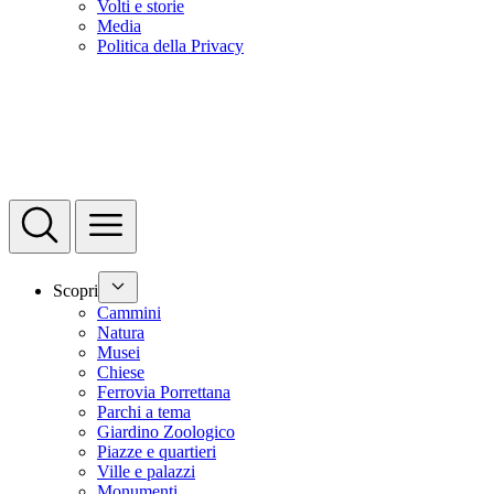
Volti e storie
Media
Politica della Privacy
Scopri
Cammini
Natura
Musei
Chiese
Ferrovia Porrettana
Parchi a tema
Giardino Zoologico
Piazze e quartieri
Ville e palazzi
Monumenti