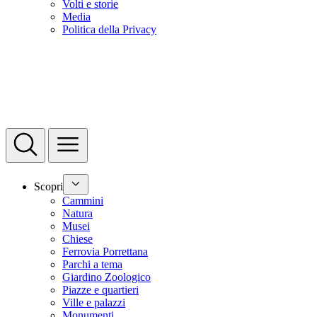
Volti e storie
Media
Politica della Privacy
Scopri
Cammini
Natura
Musei
Chiese
Ferrovia Porrettana
Parchi a tema
Giardino Zoologico
Piazze e quartieri
Ville e palazzi
Monumenti