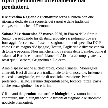
tipici piemontesi direttamente dai
produttori.
Il
Mercatino Regionale Piemontese
torna a Pistoia con due
giornate dedicate alla scoperta dei sapori e delle tradizioni
enogastronomiche del Piemonte.
Sabato 21 e domenica 22 marzo 2026
, in Piazza dello Spirito
Santo, passeggiando tra gli stand espositivi si potranno trovare
formaggi d’eccellenza, freschi e stagionati, tra cui specialità DOP
come Castelmagno d’Alpeggio, Testun, Paglierina e diverse varietà
di tome e pecorini. Non mancheranno i salumi delle Langhe, come il
salame al Barolo e al tartufo bianco di Alba, da accompagnare a vini
rossi quali Barbera, Grignolino e Dolcetto.
Ampio spazio anche ai
dolci tipici,
come Cuneesi, Monregalesi,
amaretti, Baci di dama e la tradizionale torta di nocciole, insieme a
cioccolato artigianale, creme di nocciola e zabaione. Per chi
preferisce il salato, saranno disponibili pane, focacce, pizze, pasta
anche senza glutine, riso e farine.
Gli amanti dei p
rodotti naturali e biologici
troveranno inoltre
confetture, miele, funghi secchi e freschi di stagione e le rinomate
nocciole piemontesi.