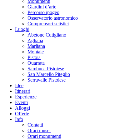
Monumenti
Giardini d’arte
Percorso ipogeo
Osservatorio astronomico
Comprensori sciistici
Luoghi
Abetone Cutigliano
Agliana
Marliana
Montale
Pistoia
Quarrata
Sambuca Pistoiese
San Marcello Piteglio
Serravalle Pistoiese
Idee
Itinerari
Esperienze
Eventi
Alloggi
Offerte
Info
Contatti
Orari musei
Orari monumenti