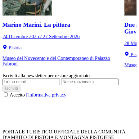
Marino Marini. La pittura
Due r
Giov
24 Dicembre 2025 / 27 Settembre 2026
28 Mar
Pistoia
Pist
Museo del Novecento e del Contemporaneo di Palazzo
Fabroni
Museo C
Iscriviti alla newsletter per restare aggiornato
Iscriviti
Accetto
l'informativa privacy
PORTALE TURISTICO UFFICIALE DELLA COMUNITÀ
D'AMBITO DI PISTOIA E MONTAGNA PISTOIESE