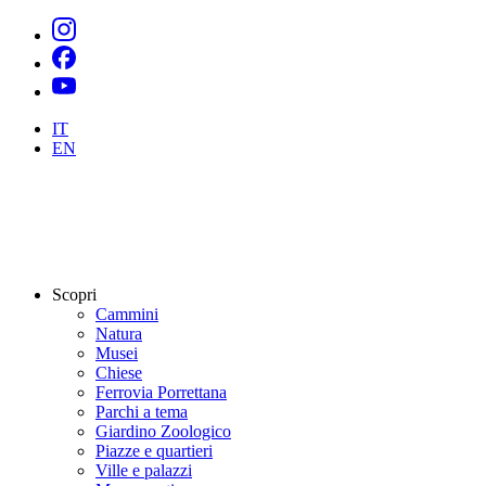
IT
EN
Scopri
Cammini
Natura
Musei
Chiese
Ferrovia Porrettana
Parchi a tema
Giardino Zoologico
Piazze e quartieri
Ville e palazzi