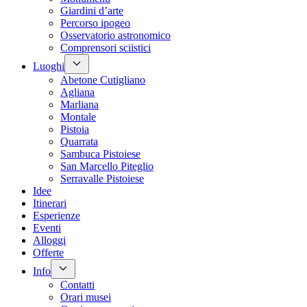
Giardini d’arte
Percorso ipogeo
Osservatorio astronomico
Comprensori sciistici
Luoghi
Abetone Cutigliano
Agliana
Marliana
Montale
Pistoia
Quarrata
Sambuca Pistoiese
San Marcello Piteglio
Serravalle Pistoiese
Idee
Itinerari
Esperienze
Eventi
Alloggi
Offerte
Info
Contatti
Orari musei