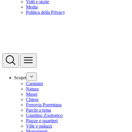
Volti e storie
Media
Politica della Privacy
Scopri
Cammini
Natura
Musei
Chiese
Ferrovia Porrettana
Parchi a tema
Giardino Zoologico
Piazze e quartieri
Ville e palazzi
Monumenti