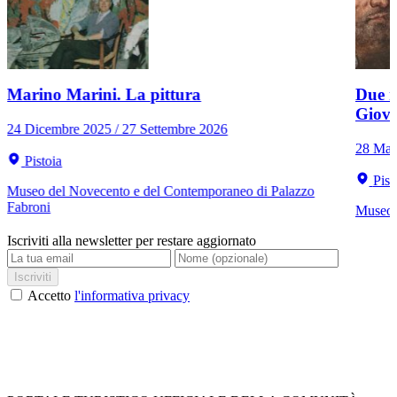
Marino Marini. La pittura
Due r
Giov
24 Dicembre 2025 / 27 Settembre 2026
28 Mar
Pistoia
Pist
Museo del Novecento e del Contemporaneo di Palazzo
Fabroni
Museo C
Iscriviti alla newsletter per restare aggiornato
Iscriviti
Accetto
l'informativa privacy