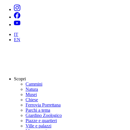
IT
EN
Scopri
Cammini
Natura
Musei
Chiese
Ferrovia Porrettana
Parchi a tema
Giardino Zoologico
Piazze e quartieri
Ville e palazzi