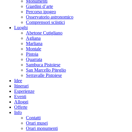
Monumenti
Giardini d’arte
Percorso ipogeo
Osservatorio astronomico
Comprensori sciistici
Luoghi
Abetone Cutigliano
Agliana
Marliana
Montale
Pistoia
Quarrata
Sambuca Pistoiese
San Marcello Piteglio
Serravalle Pistoiese
Idee
Itinerari
Esperienze
Eventi
Alloggi
Offerte
Info
Contatti
Orari musei
Orari monumenti