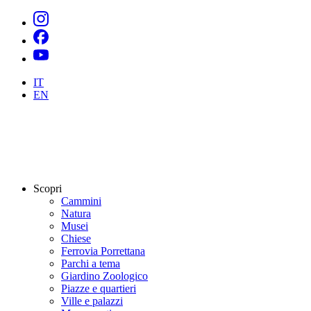
IT
EN
Scopri
Cammini
Natura
Musei
Chiese
Ferrovia Porrettana
Parchi a tema
Giardino Zoologico
Piazze e quartieri
Ville e palazzi