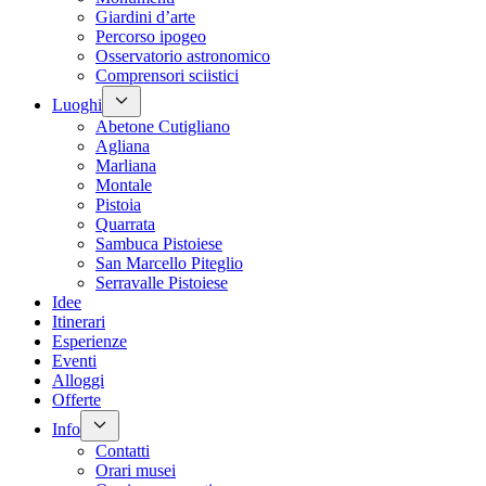
Giardini d’arte
Percorso ipogeo
Osservatorio astronomico
Comprensori sciistici
Luoghi
Abetone Cutigliano
Agliana
Marliana
Montale
Pistoia
Quarrata
Sambuca Pistoiese
San Marcello Piteglio
Serravalle Pistoiese
Idee
Itinerari
Esperienze
Eventi
Alloggi
Offerte
Info
Contatti
Orari musei