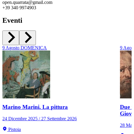
open.quarrata@gmail.com
+39 340 9974903
Eventi
9
Agosto
DOMENICA
9
Agos
Marino Marini. La pittura
Due r
Giov
24 Dicembre 2025 / 27 Settembre 2026
28 Mar
Pistoia