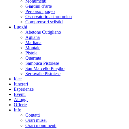
Monumenti
Giardini d’arte
Percorso ipogeo
Osservatorio astronomico
Comprensori sciistici
Luoghi
Abetone Cutigliano
Agliana
Marliana
Montale
Pistoia
Quarrata
Sambuca Pistoiese
San Marcello Piteglio
Serravalle Pistoiese
Idee
Itinerari
Esperienze
Eventi
Alloggi
Offerte
Info
Contatti
Orari musei
Orari monumenti