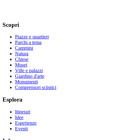
Scopri
Piazze e quartieri
Parchi a tema
Cammini
Natura
Chiese
Musei
Ville e palazzi
Giardino d'arte
Monumenti
Comprensori sciistici
Esplora
Itinerari
Idee
Esperienze
Eventi