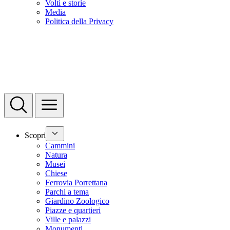
Volti e storie
Media
Politica della Privacy
Scopri
Cammini
Natura
Musei
Chiese
Ferrovia Porrettana
Parchi a tema
Giardino Zoologico
Piazze e quartieri
Ville e palazzi
Monumenti