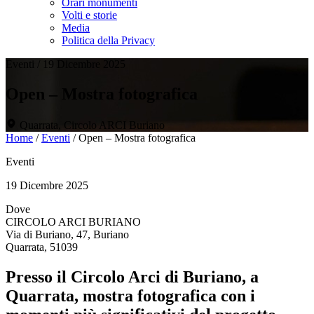
Orari monumenti
Volti e storie
Media
Politica della Privacy
Eventi
/
19 Dicembre 2025
Open – Mostra fotografica
Quarrata, Circolo ARCI Buriano
Home
/
Eventi
/
Open – Mostra fotografica
Eventi
19 Dicembre 2025
Dove
CIRCOLO ARCI BURIANO
Via di Buriano, 47, Buriano
Quarrata, 51039
Presso il Circolo Arci di Buriano, a
Quarrata, mostra fotografica con i