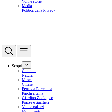
Volti e storie
Media
Politica della Privacy
Scopri
Cammini
Natura
Musei
Chiese
Ferrovia Porrettana
Parchi a tema
Giardino Zoologico
Piazze e quartieri
Ville e palazzi
Monumenti