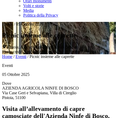
Orari monumenti
Volti e storie
Media
Politica della Privacy
Eventi
/
05 Ottobre 2025
Picnic insieme alle caprette
Pistoia, Azienda Agricola Ninfe di Bosco
Photo credit: Azienda Agricola Ninfe di Bosco Facebook
Home
/
Eventi
/
Picnic insieme alle caprette
Eventi
05 Ottobre 2025
Dove
AZIENDA AGRICOLA NINFE DI BOSCO
Via Case Geri e Selvapiana, Villa di Cireglio
Pistoia, 51100
Visita all’allevamento di capre
camosciate dell'Azienda Ninfe di Bosco,