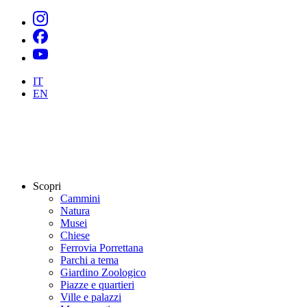
IT
EN
Scopri
Cammini
Natura
Musei
Chiese
Ferrovia Porrettana
Parchi a tema
Giardino Zoologico
Piazze e quartieri
Ville e palazzi