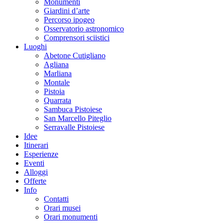
Monumenti
Giardini d’arte
Percorso ipogeo
Osservatorio astronomico
Comprensori sciistici
Luoghi
Abetone Cutigliano
Agliana
Marliana
Montale
Pistoia
Quarrata
Sambuca Pistoiese
San Marcello Piteglio
Serravalle Pistoiese
Idee
Itinerari
Esperienze
Eventi
Alloggi
Offerte
Info
Contatti
Orari musei
Orari monumenti