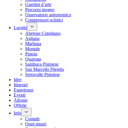
Giardini d’arte
Percorso ipogeo
Osservatorio astronomico
Comprensori sciistici
Luoghi
Abetone Cutigliano
Agliana
Marliana
Montale
Pistoia
Quarrata
Sambuca Pistoiese
San Marcello Piteglio
Serravalle Pistoiese
Idee
Itinerari
Esperienze
Eventi
Alloggi
Offerte
Info
Contatti
Orari musei