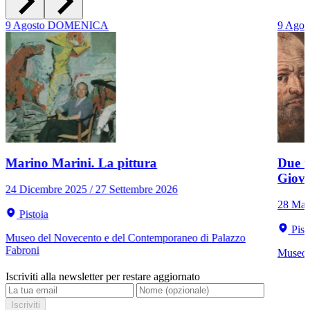
9
Agosto
DOMENICA
9
Agos
Marino Marini. La pittura
Due r
Giov
24 Dicembre 2025 / 27 Settembre 2026
28 Mar
Pistoia
Pist
Museo del Novecento e del Contemporaneo di Palazzo
Fabroni
Museo C
Iscriviti alla newsletter per restare aggiornato
Iscriviti