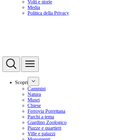
Volti e storie
Media
Politica della Privacy
Scopri
Cammini
Natura
Musei
Chiese
Ferrovia Porrettana
Parchi a tema
Giardino Zoologico
Piazze e quartieri
Ville e palazzi
Monumenti