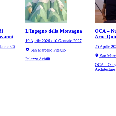
di
L’Ingegno della Montagna
OCA – Nu
ovanni
Arne Qui
19 Aprile 2026 / 10 Gennaio 2027
mbre 2026
25 Aprile 2
San Marcello Piteglio
San Marce
Palazzo Achilli
OCA – Oasy 
Architecture