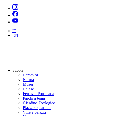
IT
EN
Scopri
Cammini
Natura
Musei
Chiese
Ferrovia Porrettana
Parchi a tema
Giardino Zoologico
Piazze e quartieri
Ville e palazzi