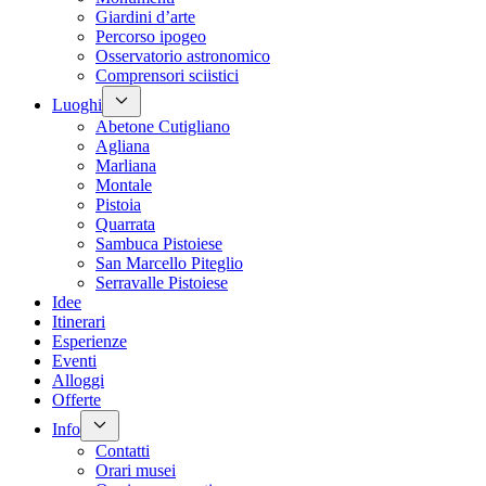
Giardini d’arte
Percorso ipogeo
Osservatorio astronomico
Comprensori sciistici
Luoghi
Abetone Cutigliano
Agliana
Marliana
Montale
Pistoia
Quarrata
Sambuca Pistoiese
San Marcello Piteglio
Serravalle Pistoiese
Idee
Itinerari
Esperienze
Eventi
Alloggi
Offerte
Info
Contatti
Orari musei