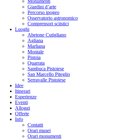
Monumenti
Giardini d’arte
Percorso ipogeo
Osservatorio astronomico
Comprensori sciistici
Luoghi
Abetone Cutigliano
Agliana
Marliana
Montale
Pistoia
Quarrata
Sambuca Pistoiese
San Marcello Piteglio
Serravalle Pistoiese
Idee
Itinerari
Esperienze
Eventi
Alloggi
Offerte
Info
Contatti
Orari musei
Orari monumenti