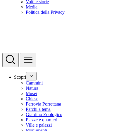
Volti e storie
Media
Politica della Privacy
Scopri
Cammini
Natura
Musei
Chiese
Ferrovia Porrettana
Parchi a tema
Giardino Zoologico
Piazze e quartieri
Ville e palazzi
Monumenti