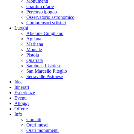
Monumenti
Giardini d’arte
Percorso ipogeo
Osservatorio astronomico
Comprensori sciistici
Luoghi
Abetone Cutigliano
Agliana
Marliana
Montale
Pistoia
Quarrata
Sambuca Pistoiese
San Marcello Piteglio
Serravalle Pistoiese
Idee
Itinerari
Esperienze
Eventi
Alloggi
Offerte
Info
Contatti
Orari musei
Orari monumenti