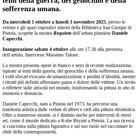
temi della guerra, del genocidio e della
sofferenza umana.
Da mercoledì 1 ottobre a lunedì 3 novembre 2025
, presso le
vetrine e gli spazi espositivi interni della Biblioteca San Giorgio di
Pistoia, scoprite la mostra
Requiem
dell’artista pistoiese
Daniele
Capecchi
.
Inaugurazione sabato 4 ottobre
alle ore 17.30 alla presenza
dell’artista. Interviene Massimo Talone.
La mostra presenta opere in bianco e nero di recente realizzazione,
ispirate ai temi della guerra, del genocidio e della sofferenza umana.
I volti sfocati evocano de-umanizzazione e perdita d’identità, mentre
i ritratti più definiti affrontano paura e dolore delle vittime. Un invito
a riflettere sulle atrocità nel mondo, trasformando la pittura in atto di
memoria e denuncia.
Daniele Capecchi, nato a Pistoia nel 1973, ha percorso una
traiettoria artistica dalle vedute di alberi e cieli alla pittura ritrattistica.
Oltre a numerose mostre, si è distinto anche per interventi di street
art, come il murale dedicato a Kobe Bryant a Pistoia. La sua ricerca
si concentra sulla pittura figurativa e sul suo ruolo nel raccontare le
sfide della contemporaneità.