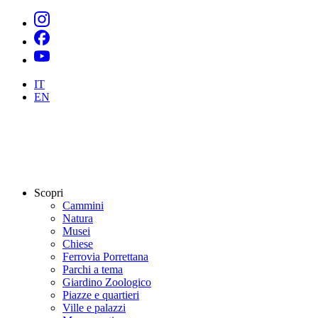
IT
EN
Scopri
Cammini
Natura
Musei
Chiese
Ferrovia Porrettana
Parchi a tema
Giardino Zoologico
Piazze e quartieri
Ville e palazzi