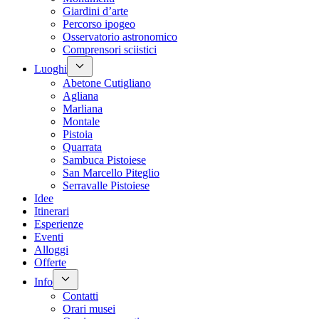
Giardini d’arte
Percorso ipogeo
Osservatorio astronomico
Comprensori sciistici
Luoghi
Abetone Cutigliano
Agliana
Marliana
Montale
Pistoia
Quarrata
Sambuca Pistoiese
San Marcello Piteglio
Serravalle Pistoiese
Idee
Itinerari
Esperienze
Eventi
Alloggi
Offerte
Info
Contatti
Orari musei