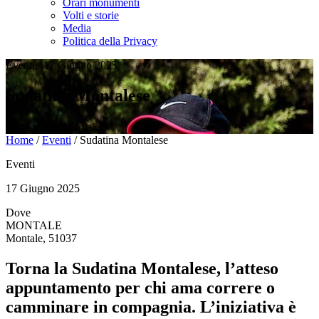
Orari monumenti
Volti e storie
Media
Politica della Privacy
Eventi
/
17 Giugno 2025
Sudatina Montalese
Montale, Montale
Home
/
Eventi
/
Sudatina Montalese
Eventi
17 Giugno 2025
Dove
MONTALE
Montale, 51037
Torna la Sudatina Montalese, l’atteso
appuntamento per chi ama correre o
camminare in compagnia. L’iniziativa è