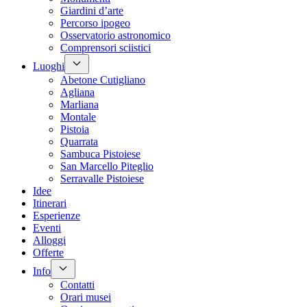
Giardini d’arte
Percorso ipogeo
Osservatorio astronomico
Comprensori sciistici
Luoghi
Abetone Cutigliano
Agliana
Marliana
Montale
Pistoia
Quarrata
Sambuca Pistoiese
San Marcello Piteglio
Serravalle Pistoiese
Idee
Itinerari
Esperienze
Eventi
Alloggi
Offerte
Info
Contatti
Orari musei