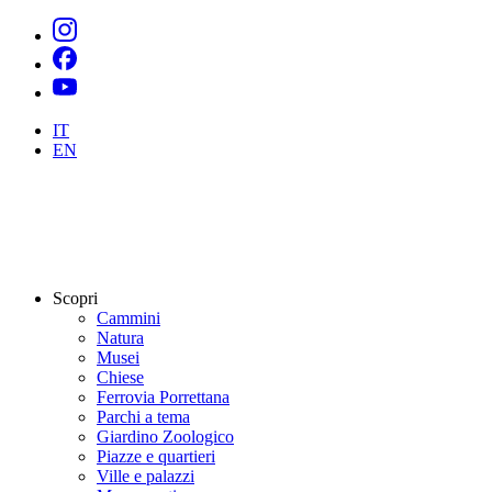
IT
EN
Scopri
Cammini
Natura
Musei
Chiese
Ferrovia Porrettana
Parchi a tema
Giardino Zoologico
Piazze e quartieri
Ville e palazzi