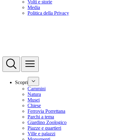
Volti e storie
Media
Politica della Privacy
Scopri
Cammini
Natura
Musei
Chiese
Ferrovia Porrettana
Parchi a tema
Giardino Zoologico
Piazze e quartieri
Ville e palazzi
Monumenti