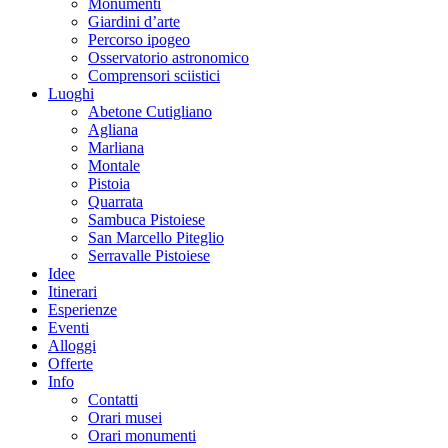
Monumenti
Giardini d’arte
Percorso ipogeo
Osservatorio astronomico
Comprensori sciistici
Luoghi
Abetone Cutigliano
Agliana
Marliana
Montale
Pistoia
Quarrata
Sambuca Pistoiese
San Marcello Piteglio
Serravalle Pistoiese
Idee
Itinerari
Esperienze
Eventi
Alloggi
Offerte
Info
Contatti
Orari musei
Orari monumenti