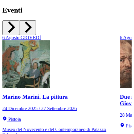
Eventi
6
Agosto
GIOVEDÌ
6
Agos
Marino Marini. La pittura
Due r
Giov
24 Dicembre 2025 / 27 Settembre 2026
28 Mar
Pistoia
Pist
Museo del Novecento e del Contemporaneo di Palazzo