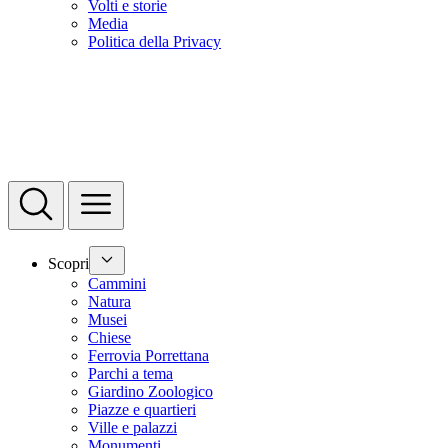
Volti e storie
Media
Politica della Privacy
Scopri
Cammini
Natura
Musei
Chiese
Ferrovia Porrettana
Parchi a tema
Giardino Zoologico
Piazze e quartieri
Ville e palazzi
Monumenti