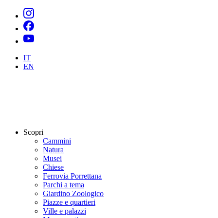
IT
EN
Scopri
Cammini
Natura
Musei
Chiese
Ferrovia Porrettana
Parchi a tema
Giardino Zoologico
Piazze e quartieri
Ville e palazzi