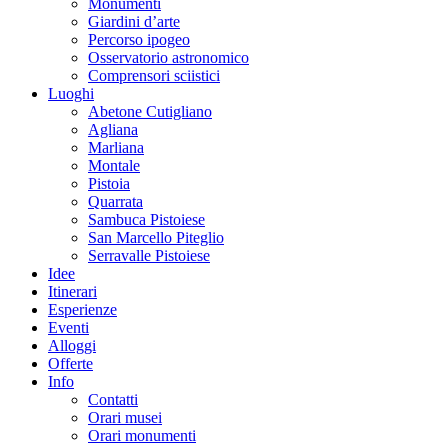
Monumenti
Giardini d’arte
Percorso ipogeo
Osservatorio astronomico
Comprensori sciistici
Luoghi
Abetone Cutigliano
Agliana
Marliana
Montale
Pistoia
Quarrata
Sambuca Pistoiese
San Marcello Piteglio
Serravalle Pistoiese
Idee
Itinerari
Esperienze
Eventi
Alloggi
Offerte
Info
Contatti
Orari musei
Orari monumenti