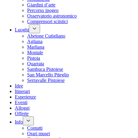
Giardini d’arte
Percorso ipogeo
Osservatorio astronomico
Comprensori sciistici
Luoghi
Abetone Cutigliano
Agliana
Marliana
Montale
Pistoia
Quarrata
Sambuca Pistoiese
San Marcello Piteglio
Serravalle Pistoiese
Idee
Itinerari
Esperienze
Eventi
Alloggi
Offerte
Info
Contatti
Orari musei