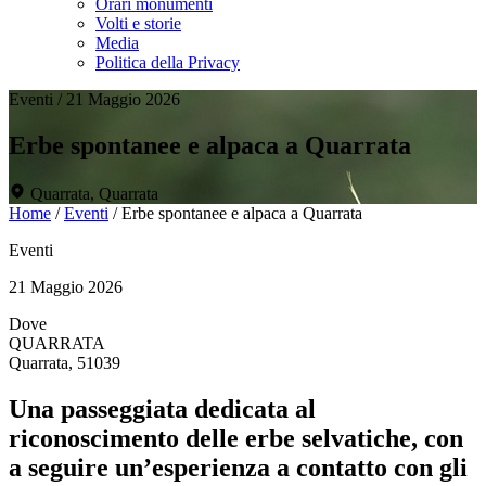
Orari monumenti
Volti e storie
Media
Politica della Privacy
Eventi
/
21 Maggio 2026
Erbe spontanee e alpaca a Quarrata
Quarrata, Quarrata
Home
/
Eventi
/
Erbe spontanee e alpaca a Quarrata
Eventi
21 Maggio 2026
Dove
QUARRATA
Quarrata, 51039
Una passeggiata dedicata al
riconoscimento delle erbe selvatiche, con
a seguire un’esperienza a contatto con gli