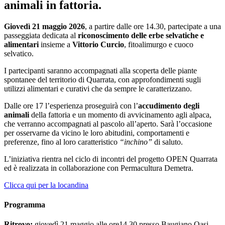
animali in fattoria.
Giovedì 21 maggio 2026
, a partire dalle ore 14.30, partecipate a una
passeggiata dedicata al
riconoscimento delle erbe selvatiche e
alimentari
insieme a
Vittorio Curcio
, fitoalimurgo e cuoco
selvatico.
I partecipanti saranno accompagnati alla scoperta delle piante
spontanee del territorio di Quarrata, con approfondimenti sugli
utilizzi alimentari e curativi che da sempre le caratterizzano.
Dalle ore 17 l’esperienza proseguirà con l’
accudimento degli
animali
della fattoria e un momento di avvicinamento agli alpaca,
che verranno accompagnati al pascolo all’aperto. Sarà l’occasione
per osservarne da vicino le loro abitudini, comportamenti e
preferenze, fino al loro caratteristico
“inchino”
di saluto.
L’iniziativa rientra nel ciclo di incontri del progetto OPEN Quarrata
ed è realizzata in collaborazione con Permacultura Demetra.
Clicca qui per la locandina
Programma
Ritrovo:
giovedì 21 maggio alle ore14.30 presso Baugiano Oasi