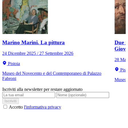
Marino Marini. La pittura
Due r
Giov
24 Dicembre 2025 / 27 Settembre 2026
28 Mar
Pistoia
Pist
Museo del Novecento e del Contemporaneo di Palazzo
Fabroni
Museo C
Iscriviti alla newsletter per restare aggiornato
Iscriviti
Accetto
l'informativa privacy