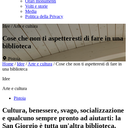
Orari monumenti
Volti e storie
Media
Politica della Privacy
Idee
/
Arte e cultura
Cose che non ti aspetteresti di fare in una
biblioteca
Pistoia
Home
/
Idee
/
Arte e cultura
/
Cose che non ti aspetteresti di fare in
una biblioteca
Idee
Arte e cultura
Pistoia
Cultura, benessere, svago, socializzazione
e qualcuno sempre pronto ad aiutarti: la
San Giorgio è tutta un'altra biblioteca.