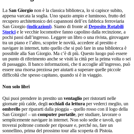
La
San Giorgio
non è la classica biblioteca, lo si capisce subito,
appena varcata la soglia. Uno spazio ampio e luminoso, frutto del
recupero architettonico dei capannoni dell’ex fabbrica ferroviaria
San Giorgio
(indicazioni)
. Siamo di fronte al
Deposito Rotabili
Storici
e le vecchie locomotive fanno capolino dalla recinzione, a
pochi passi dall’ingresso. Leggere un libro o una rivista, girovagare
tra un piano e l’altro, scoprire le novità, accedere al prestito e
navigare in internet, tutto quello che si può fare in una biblioteca è
possibile alla San Giorgio. Ma c’è di più. Questo luogo può essere
un punto di riferimento anche se visiti la città per la prima volta o sei
di passaggio. Il banco informazioni, che ti accoglie all’ingresso, può
essere una risorsa preziosa per aiutarti a superare quelle piccole
difficoltà che spesso capitano, quando si è in viaggio.
Non solo libri
Qui puoi prendere in prestito un
ventaglio
per ristorarti nelle
giornate più calde, degli
occhiali da lettura
per vederci meglio, un
ombrello
per ripararti dalla pioggia – quello rosso con il logo della
San Giorgio! – un
computer portatile
, per studiare, lavorare o
semplicemente navigare in internet. Non solo sedie e tavoli, qui
troverai poltrone comode per riposare e, perché no, fare un
sonnellino, prima del prossimo tour alla scoperta di Pistoia.