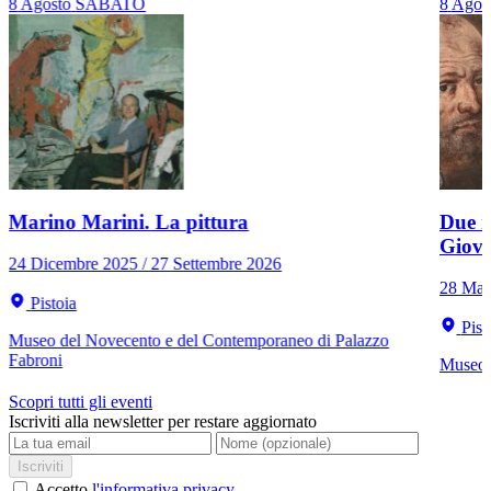
8
Agosto
SABATO
8
Agos
Marino Marini. La pittura
Due r
Giov
24 Dicembre 2025 / 27 Settembre 2026
28 Mar
Pistoia
Pist
Museo del Novecento e del Contemporaneo di Palazzo
Fabroni
Museo C
Scopri tutti gli eventi
Iscriviti alla newsletter per restare aggiornato
Iscriviti
Accetto
l'informativa privacy