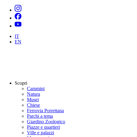
IT
EN
Scopri
Cammini
Natura
Musei
Chiese
Ferrovia Porrettana
Parchi a tema
Giardino Zoologico
Piazze e quartieri
Ville e palazzi