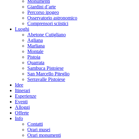
Monumenti
Giardini d’arte
Percorso ipogeo
Osservatorio astronomico
Comprensori sciistici
Luoghi
Abetone Cutigliano
Agliana
Marliana
Montale
Pistoia
Quarrata
Sambuca Pistoiese
San Marcello Piteglio
Serravalle Pistoiese
Idee
Itinerari
Esperienze
Eventi
Alloggi
Offerte
Info
Contatti
Orari musei
Orari monumenti