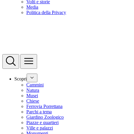
Volti e storie
Media
Politica della Privacy
Scopri
Cammini
Natura
Musei
Chiese
Ferrovia Porrettana
Parchi a tema
Giardino Zoologico
Piazze e quartieri
Ville e palazzi
Monumenti