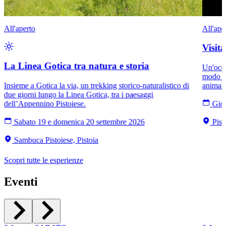
All'aperto
All'ape
Visit
La Linea Gotica tra natura e storia
Un'occa
modo di
Insieme a Gotica la via, un trekking storico-naturalistico di
animali
due giorni lungo la Linea Gotica, tra i paesaggi
dell’Appennino Pistoiese.
Giov
Sabato 19 e domenica 20 settembre 2026
Pist
Sambuca Pistoiese, Pistoia
Scopri tutte le esperienze
Eventi