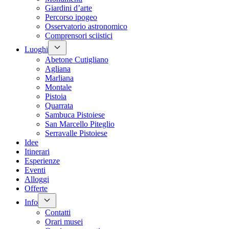
Giardini d’arte
Percorso ipogeo
Osservatorio astronomico
Comprensori sciistici
Luoghi
Abetone Cutigliano
Agliana
Marliana
Montale
Pistoia
Quarrata
Sambuca Pistoiese
San Marcello Piteglio
Serravalle Pistoiese
Idee
Itinerari
Esperienze
Eventi
Alloggi
Offerte
Info
Contatti
Orari musei