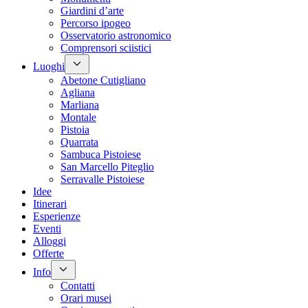
Giardini d’arte
Percorso ipogeo
Osservatorio astronomico
Comprensori sciistici
Luoghi
Abetone Cutigliano
Agliana
Marliana
Montale
Pistoia
Quarrata
Sambuca Pistoiese
San Marcello Piteglio
Serravalle Pistoiese
Idee
Itinerari
Esperienze
Eventi
Alloggi
Offerte
Info
Contatti
Orari musei