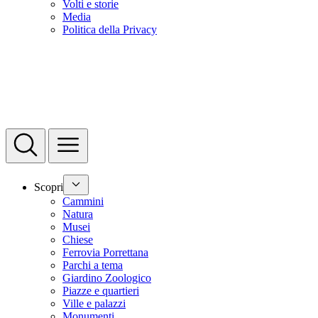
Volti e storie
Media
Politica della Privacy
Scopri
Cammini
Natura
Musei
Chiese
Ferrovia Porrettana
Parchi a tema
Giardino Zoologico
Piazze e quartieri
Ville e palazzi
Monumenti