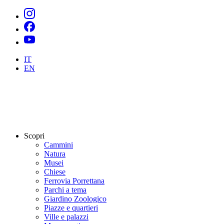
IT
EN
Scopri
Cammini
Natura
Musei
Chiese
Ferrovia Porrettana
Parchi a tema
Giardino Zoologico
Piazze e quartieri
Ville e palazzi