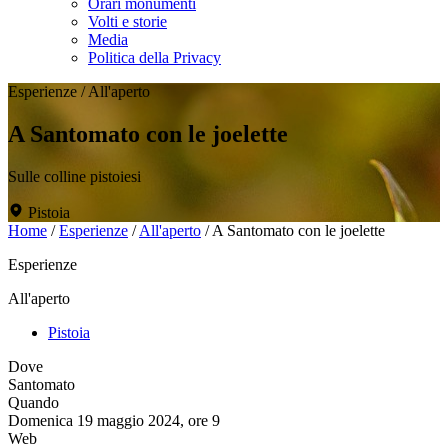
Orari monumenti
Volti e storie
Media
Politica della Privacy
Esperienze
/
All'aperto
A Santomato con le joelette
Sulle colline pistoiesi
Pistoia
Home
/
Esperienze
/
All'aperto
/
A Santomato con le joelette
Esperienze
All'aperto
Pistoia
Dove
Santomato
Quando
Domenica 19 maggio 2024, ore 9
Web