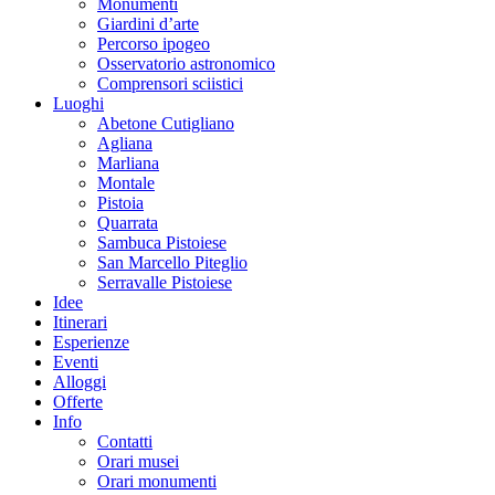
Monumenti
Giardini d’arte
Percorso ipogeo
Osservatorio astronomico
Comprensori sciistici
Luoghi
Abetone Cutigliano
Agliana
Marliana
Montale
Pistoia
Quarrata
Sambuca Pistoiese
San Marcello Piteglio
Serravalle Pistoiese
Idee
Itinerari
Esperienze
Eventi
Alloggi
Offerte
Info
Contatti
Orari musei
Orari monumenti