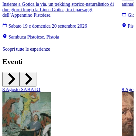
Insieme a Gotica la via, un trekking storico-naturalistico di
animali
due giorni lungo la Linea Gotica, tra i paesaggi
dell’Appennino Pistoiese.
Giov
Sabato 19 e domenica 20 settembre 2026
Pist
Sambuca Pistoiese, Pistoia
Scopri tutte le esperienze
Eventi
8
Agosto
SABATO
8
Agos