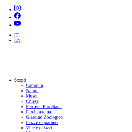
IT
EN
Scopri
Cammini
Natura
Musei
Chiese
Ferrovia Porrettana
Parchi a tema
Giardino Zoologico
Piazze e quartieri
Ville e palazzi