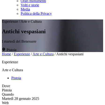
Orari monumenti
Volti e storie
Media
Politica della Privacy
Esperienze
/
Arte e Cultura
Antichi vespasiani
I martedì del Benessere
Pistoia
Home
/
Esperienze
/
Arte e Cultura
/
Antichi vespasiani
Esperienze
Arte e Cultura
Pistoia
Dove
Pistoia
Quando
Martedì 28 gennaio 2025
Web