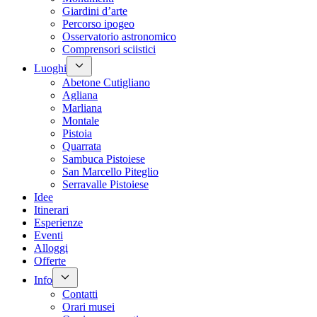
Giardini d’arte
Percorso ipogeo
Osservatorio astronomico
Comprensori sciistici
Luoghi
Abetone Cutigliano
Agliana
Marliana
Montale
Pistoia
Quarrata
Sambuca Pistoiese
San Marcello Piteglio
Serravalle Pistoiese
Idee
Itinerari
Esperienze
Eventi
Alloggi
Offerte
Info
Contatti
Orari musei