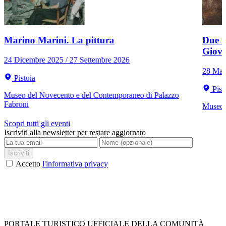
Marino Marini. La pittura
Due r
Giov
24 Dicembre 2025 / 27 Settembre 2026
28 Mar
Pistoia
Pist
Museo del Novecento e del Contemporaneo di Palazzo
Fabroni
Museo C
Scopri tutti gli eventi
Iscriviti alla newsletter per restare aggiornato
Iscriviti
Accetto
l'informativa privacy
PORTALE TURISTICO UFFICIALE DELLA COMUNITÀ