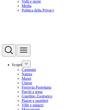
Volti e storie
Media
Politica della Privacy
Scopri
Cammini
Natura
Musei
Chiese
Ferrovia Porrettana
Parchi a tema
Giardino Zoologico
Piazze e quartieri
Ville e palazzi
Monumenti