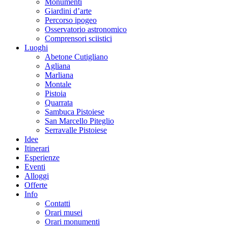
Monumenti
Giardini d’arte
Percorso ipogeo
Osservatorio astronomico
Comprensori sciistici
Luoghi
Abetone Cutigliano
Agliana
Marliana
Montale
Pistoia
Quarrata
Sambuca Pistoiese
San Marcello Piteglio
Serravalle Pistoiese
Idee
Itinerari
Esperienze
Eventi
Alloggi
Offerte
Info
Contatti
Orari musei
Orari monumenti