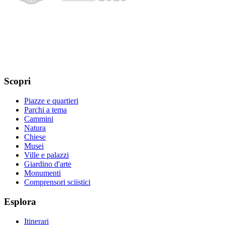
Scopri
Piazze e quartieri
Parchi a tema
Cammini
Natura
Chiese
Musei
Ville e palazzi
Giardino d'arte
Monumenti
Comprensori sciistici
Esplora
Itinerari