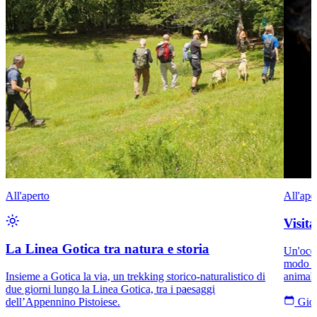
All'aperto
All'ape
Visit
La Linea Gotica tra natura e storia
Un'occa
modo di
Insieme a Gotica la via, un trekking storico-naturalistico di
animali
due giorni lungo la Linea Gotica, tra i paesaggi
dell’Appennino Pistoiese.
Giov