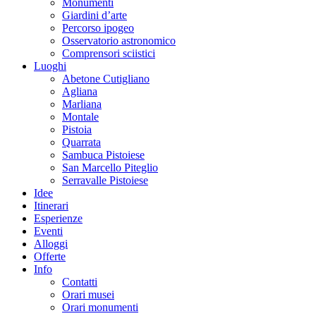
Monumenti
Giardini d’arte
Percorso ipogeo
Osservatorio astronomico
Comprensori sciistici
Luoghi
Abetone Cutigliano
Agliana
Marliana
Montale
Pistoia
Quarrata
Sambuca Pistoiese
San Marcello Piteglio
Serravalle Pistoiese
Idee
Itinerari
Esperienze
Eventi
Alloggi
Offerte
Info
Contatti
Orari musei
Orari monumenti