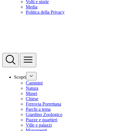
Volti e storie
Media
Politica della Privacy
Scopri
Cammini
Natura
Musei
Chiese
Ferrovia Porrettana
Parchi a tema
Giardino Zoologico
Piazze e quartieri
Ville e palazzi
Monumenti