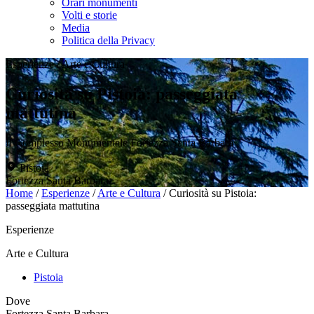
Orari monumenti
Volti e storie
Media
Politica della Privacy
Esperienze
/
Arte e Cultura
Curiosità su Pistoia: passeggiata
mattutina
Il Complesso Monumentale Fortezza Santa Barbara
Pistoia
Fortezza Santa Barbara
Home
/
Esperienze
/
Arte e Cultura
/
Curiosità su Pistoia:
passeggiata mattutina
Esperienze
Arte e Cultura
Pistoia
Dove
Fortezza Santa Barbara