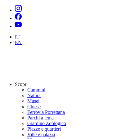
IT
EN
Scopri
Cammini
Natura
Musei
Chiese
Ferrovia Porrettana
Parchi a tema
Giardino Zoologico
Piazze e quartieri
Ville e palazzi