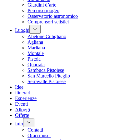
Giardini d’arte
Percorso ipogeo
Osservatorio astronomico
Comprensori sciistici
Luoghi
Abetone Cutigliano
Agliana
Marliana
Montale
Pistoia
Quarrata
Sambuca Pistoiese
San Marcello Piteglio
Serravalle Pistoiese
Idee
Itinerari
Esperienze
Eventi
Alloggi
Offerte
Info
Contatti
Orari musei