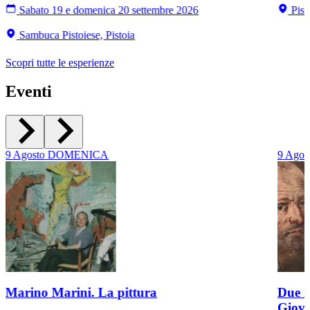
Sabato 19 e domenica 20 settembre 2026
Pist
Sambuca Pistoiese, Pistoia
Scopri tutte le esperienze
Eventi
9
Agosto
DOMENICA
9
Agos
Marino Marini. La pittura
Due r
Giov