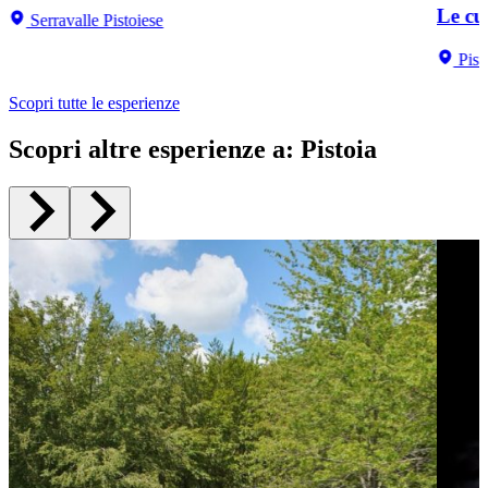
Le cu
Serravalle Pistoiese
Pist
Scopri tutte le esperienze
Scopri altre esperienze a
:
Pistoia