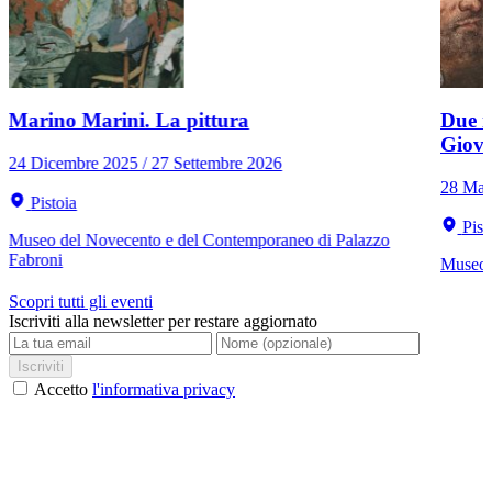
Marino Marini. La pittura
Due r
Giov
24 Dicembre 2025 / 27 Settembre 2026
28 Mar
Pistoia
Pist
Museo del Novecento e del Contemporaneo di Palazzo
Fabroni
Museo C
Scopri tutti gli eventi
Iscriviti alla newsletter per restare aggiornato
Iscriviti
Accetto
l'informativa privacy