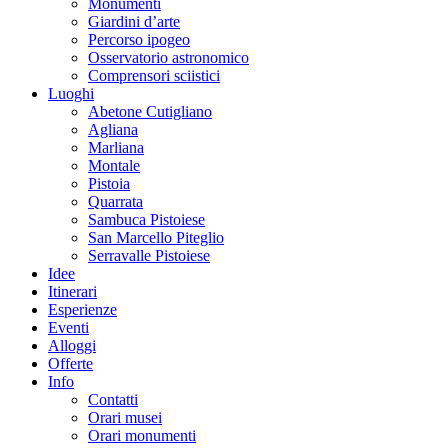
Monumenti
Giardini d’arte
Percorso ipogeo
Osservatorio astronomico
Comprensori sciistici
Luoghi
Abetone Cutigliano
Agliana
Marliana
Montale
Pistoia
Quarrata
Sambuca Pistoiese
San Marcello Piteglio
Serravalle Pistoiese
Idee
Itinerari
Esperienze
Eventi
Alloggi
Offerte
Info
Contatti
Orari musei
Orari monumenti