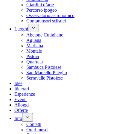
Giardini d’arte
Percorso ipogeo
Osservatorio astronomico
Comprensori sciistici
Luoghi
Abetone Cutigliano
Agliana
Marliana
Montale
Pistoia
Quarrata
Sambuca Pistoiese
San Marcello Piteglio
Serravalle Pistoiese
Idee
Itinerari
Esperienze
Eventi
Alloggi
Offerte
Info
Contatti
Orari musei