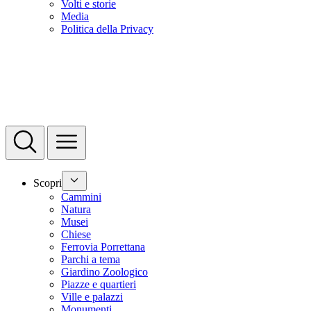
Volti e storie
Media
Politica della Privacy
Scopri
Cammini
Natura
Musei
Chiese
Ferrovia Porrettana
Parchi a tema
Giardino Zoologico
Piazze e quartieri
Ville e palazzi
Monumenti