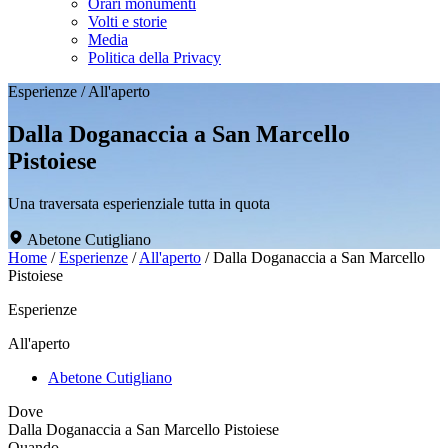
Orari monumenti
Volti e storie
Media
Politica della Privacy
Esperienze
/
All'aperto
Dalla Doganaccia a San Marcello
Pistoiese
Una traversata esperienziale tutta in quota
Abetone Cutigliano
Home
/
Esperienze
/
All'aperto
/
Dalla Doganaccia a San Marcello
Pistoiese
Esperienze
All'aperto
Abetone Cutigliano
Dove
Dalla Doganaccia a San Marcello Pistoiese
Quando