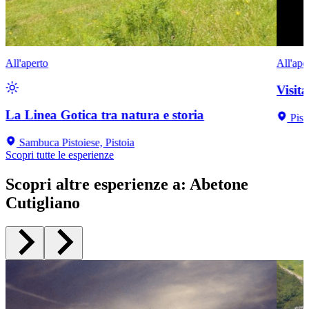
All'aperto
All'ape
Visit
La Linea Gotica tra natura e storia
Pist
Sambuca Pistoiese, Pistoia
Scopri tutte le esperienze
Scopri altre esperienze a
:
Abetone
Cutigliano