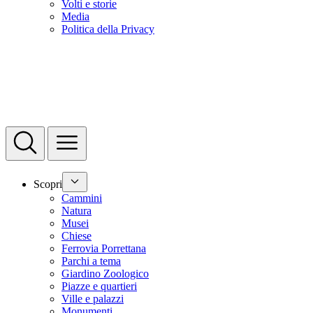
Volti e storie
Media
Politica della Privacy
Scopri
Cammini
Natura
Musei
Chiese
Ferrovia Porrettana
Parchi a tema
Giardino Zoologico
Piazze e quartieri
Ville e palazzi
Monumenti