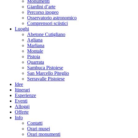
Monumenti
Giardini d’arte
Percorso ipogeo
Osservatorio astronomico
Comprensori sciistici
Luoghi
Abetone Cutigliano
Agliana
Marliana
Montale
Pistoia
Quarrata
Sambuca Pistoiese
San Marcello Piteglio
Serravalle Pistoiese
Idee
Itinerari
Esperienze
Eventi
Alloggi
Offerte
Info
Contatti
Orari musei
Orari monumenti