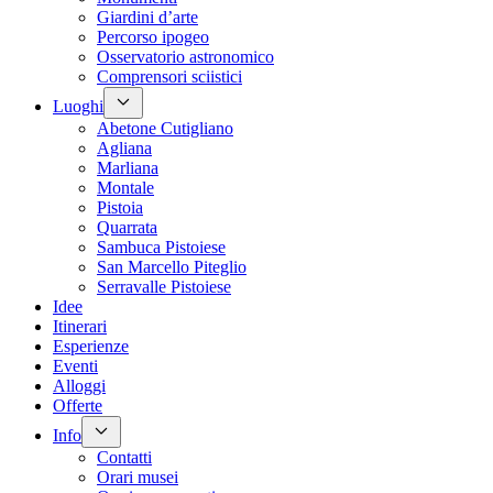
Giardini d’arte
Percorso ipogeo
Osservatorio astronomico
Comprensori sciistici
Luoghi
Abetone Cutigliano
Agliana
Marliana
Montale
Pistoia
Quarrata
Sambuca Pistoiese
San Marcello Piteglio
Serravalle Pistoiese
Idee
Itinerari
Esperienze
Eventi
Alloggi
Offerte
Info
Contatti
Orari musei