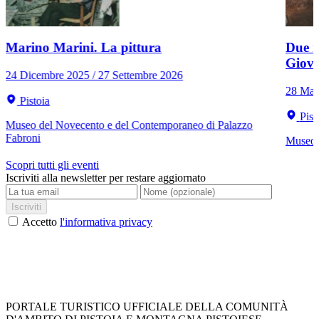
Marino Marini. La pittura
Due r
Giov
24 Dicembre 2025 / 27 Settembre 2026
28 Mar
Pistoia
Pist
Museo del Novecento e del Contemporaneo di Palazzo
Fabroni
Museo C
Scopri tutti gli eventi
Iscriviti alla newsletter per restare aggiornato
Iscriviti
Accetto
l'informativa privacy
PORTALE TURISTICO UFFICIALE DELLA COMUNITÀ