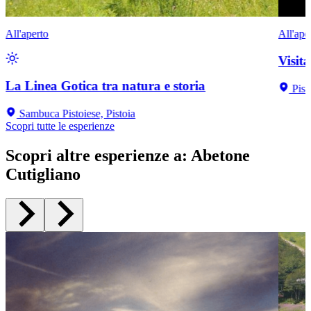
All'aperto
All'ape
Visit
La Linea Gotica tra natura e storia
Pist
Sambuca Pistoiese, Pistoia
Scopri tutte le esperienze
Scopri altre esperienze a
:
Abetone
Cutigliano