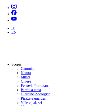
IT
EN
Scopri
Cammini
Natura
Musei
Chiese
Ferrovia Porrettana
Parchi a tema
Giardino Zoologico
Piazze e quartieri
Ville e palazzi