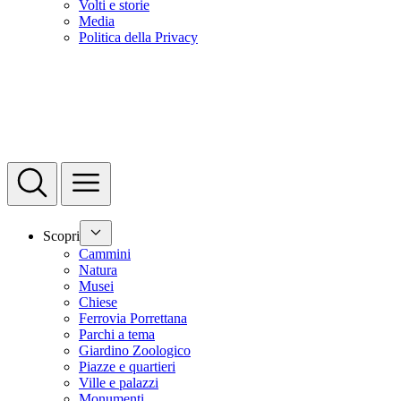
Volti e storie
Media
Politica della Privacy
Scopri
Cammini
Natura
Musei
Chiese
Ferrovia Porrettana
Parchi a tema
Giardino Zoologico
Piazze e quartieri
Ville e palazzi
Monumenti