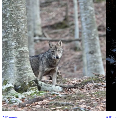
All'aperto
All'ape