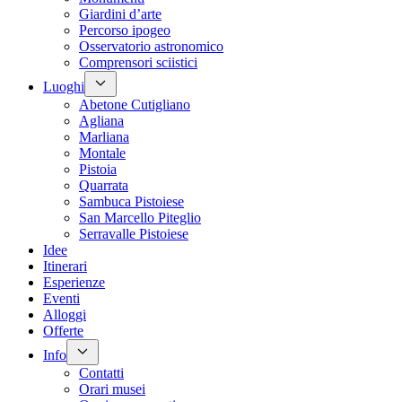
Giardini d’arte
Percorso ipogeo
Osservatorio astronomico
Comprensori sciistici
Luoghi
Abetone Cutigliano
Agliana
Marliana
Montale
Pistoia
Quarrata
Sambuca Pistoiese
San Marcello Piteglio
Serravalle Pistoiese
Idee
Itinerari
Esperienze
Eventi
Alloggi
Offerte
Info
Contatti
Orari musei