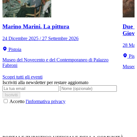
Marino Marini. La pittura
Due r
Giov
24 Dicembre 2025 / 27 Settembre 2026
28 Mar
Pistoia
Pist
Museo del Novecento e del Contemporaneo di Palazzo
Fabroni
Museo C
Scopri tutti gli eventi
Iscriviti alla newsletter per restare aggiornato
Iscriviti
Accetto
l'informativa privacy