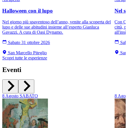
Halloween con il lupo
Nel si
Nel giorno più spaventoso dell’anno, venite alla scoperta del
Con Oas
lupo e delle sue abitudini insieme all’esperto Gianluca
città, p
Gavazzi. A cura di Oasi Dynamo.
all'insù
Sabato 31 ottobre 2026
Saba
San Marcello Piteglio
San 
Scopri tutte le esperienze
Eventi
8
Agosto
SABATO
8
Agos