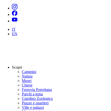
IT
EN
Scopri
Cammini
Natura
Musei
Chiese
Ferrovia Porrettana
Parchi a tema
Giardino Zoologico
Piazze e quartieri
Ville e palazzi