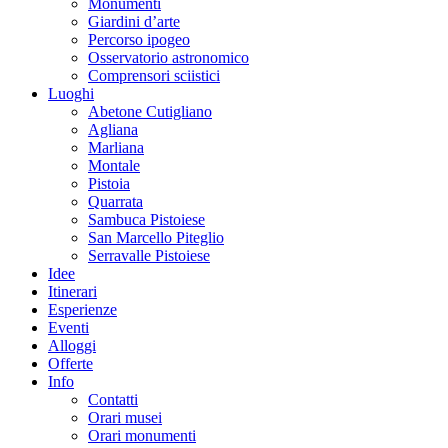
Monumenti
Giardini d’arte
Percorso ipogeo
Osservatorio astronomico
Comprensori sciistici
Luoghi
Abetone Cutigliano
Agliana
Marliana
Montale
Pistoia
Quarrata
Sambuca Pistoiese
San Marcello Piteglio
Serravalle Pistoiese
Idee
Itinerari
Esperienze
Eventi
Alloggi
Offerte
Info
Contatti
Orari musei
Orari monumenti