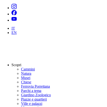
IT
EN
Scopri
Cammini
Natura
Musei
Chiese
Ferrovia Porrettana
Parchi a tema
Giardino Zoologico
Piazze e quartieri
Ville e palazzi