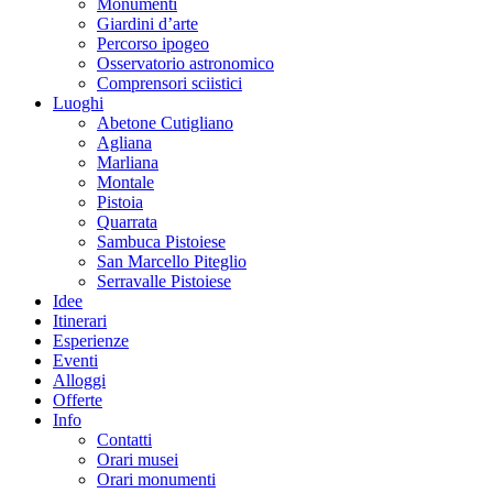
Monumenti
Giardini d’arte
Percorso ipogeo
Osservatorio astronomico
Comprensori sciistici
Luoghi
Abetone Cutigliano
Agliana
Marliana
Montale
Pistoia
Quarrata
Sambuca Pistoiese
San Marcello Piteglio
Serravalle Pistoiese
Idee
Itinerari
Esperienze
Eventi
Alloggi
Offerte
Info
Contatti
Orari musei
Orari monumenti