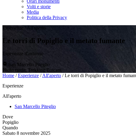
Orari monumenti
Volti e storie
Media
Politica della Privacy
Esperienze
/
All'aperto
Le torri di Popiglio e il metato fumante
Esperienze d'autunno
San Marcello Piteglio
Photo credit: Trekking Toscani
Home
/
Esperienze
/
All'aperto
/
Le torri di Popiglio e il metato fuman
Esperienze
All'aperto
San Marcello Piteglio
Dove
Popiglio
Quando
Sabato 8 novembre 2025