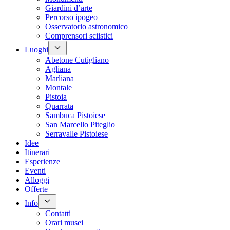
Giardini d’arte
Percorso ipogeo
Osservatorio astronomico
Comprensori sciistici
Luoghi
Abetone Cutigliano
Agliana
Marliana
Montale
Pistoia
Quarrata
Sambuca Pistoiese
San Marcello Piteglio
Serravalle Pistoiese
Idee
Itinerari
Esperienze
Eventi
Alloggi
Offerte
Info
Contatti
Orari musei