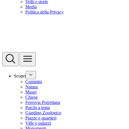
Volti e storie
Media
Politica della Privacy
Scopri
Cammini
Natura
Musei
Chiese
Ferrovia Porrettana
Parchi a tema
Giardino Zoologico
Piazze e quartieri
Ville e palazzi
Monumenti