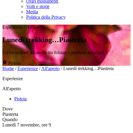
Orari monumenti
Volti e storie
Media
Politica della Privacy
Esperienze
/
All'aperto
Lunedì trekking…Piastreta
Un'escursione ad anello tra foliage e profumi autunnali
Pistoia
Home
/
Esperienze
/
All'aperto
/
Lunedì trekking…Piastreta
Esperienze
All'aperto
Pistoia
Dove
Piastreta
Quando
Lunedì 7 novembre, ore 9