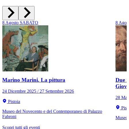
8
Agosto
SABATO
8
Agos
Marino Marini. La pittura
Due r
Giov
24 Dicembre 2025 / 27 Settembre 2026
28 Mar
Pistoia
Pist
Museo del Novecento e del Contemporaneo di Palazzo
Fabroni
Museo C
Scopri tutti gli eventi