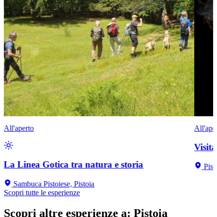
All'aperto
All'ape
Visit
La Linea Gotica tra natura e storia
Pist
Sambuca Pistoiese, Pistoia
Scopri tutte le esperienze
Scopri altre esperienze a
:
Pistoia