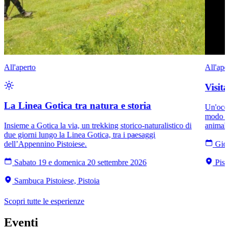
All'aperto
All'ape
Visit
La Linea Gotica tra natura e storia
Un'occa
modo di
Insieme a Gotica la via, un trekking storico-naturalistico di
animali
due giorni lungo la Linea Gotica, tra i paesaggi
dell’Appennino Pistoiese.
Giov
Sabato 19 e domenica 20 settembre 2026
Pist
Sambuca Pistoiese, Pistoia
Scopri tutte le esperienze
Eventi