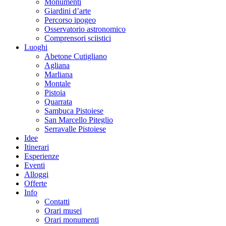
Monumenti
Giardini d’arte
Percorso ipogeo
Osservatorio astronomico
Comprensori sciistici
Luoghi
Abetone Cutigliano
Agliana
Marliana
Montale
Pistoia
Quarrata
Sambuca Pistoiese
San Marcello Piteglio
Serravalle Pistoiese
Idee
Itinerari
Esperienze
Eventi
Alloggi
Offerte
Info
Contatti
Orari musei
Orari monumenti