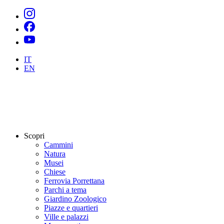
IT
EN
Scopri
Cammini
Natura
Musei
Chiese
Ferrovia Porrettana
Parchi a tema
Giardino Zoologico
Piazze e quartieri
Ville e palazzi