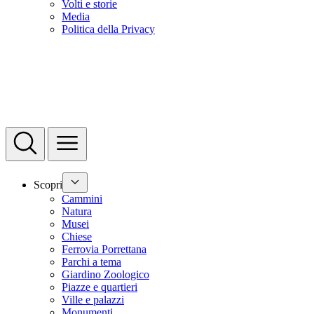
Volti e storie
Media
Politica della Privacy
Scopri
Cammini
Natura
Musei
Chiese
Ferrovia Porrettana
Parchi a tema
Giardino Zoologico
Piazze e quartieri
Ville e palazzi
Monumenti