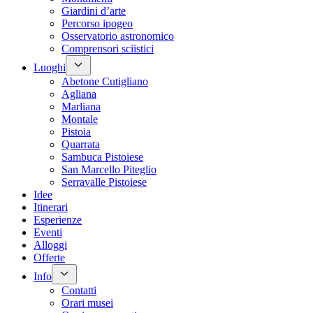
Giardini d’arte
Percorso ipogeo
Osservatorio astronomico
Comprensori sciistici
Luoghi
Abetone Cutigliano
Agliana
Marliana
Montale
Pistoia
Quarrata
Sambuca Pistoiese
San Marcello Piteglio
Serravalle Pistoiese
Idee
Itinerari
Esperienze
Eventi
Alloggi
Offerte
Info
Contatti
Orari musei