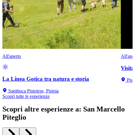
All'aperto
All'ape
Visit
La Linea Gotica tra natura e storia
Pist
Sambuca Pistoiese, Pistoia
Scopri tutte le esperienze
Scopri altre esperienze a
:
San Marcello
Piteglio