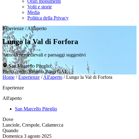
Orari monumenti
Volti e storie
Media
Politica della Privacy
Esperienze
/
All'aperto
Lungo la Val di Forfora
Atmosfere medievali e paesaggi suggestivi
San Marcello Piteglio
Photo credit: Romina Biagi GAE
Home
/
Esperienze
/
All'aperto
/
Lungo la Val di Forfora
Esperienze
All'aperto
San Marcello Piteglio
Dove
Lanciole, Crespole, Calamecca
Quando
Domenica 3 agosto 2025