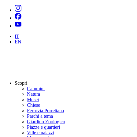
IT
EN
Scopri
Cammini
Natura
Musei
Chiese
Ferrovia Porrettana
Parchi a tema
Giardino Zoologico
Piazze e quartieri
Ville e palazzi