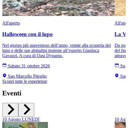
All'aperto
All'ape
Halloween con il lupo
La Val
Nel giorno più spaventoso dell’anno, venite alla scoperta del
Da pont
lupo e delle sue abitudini insieme all’esperto Gianluca
del fiu
Gavazzi. A cura di Oasi Dynamo.
attraver
Sabato 31 ottobre 2026
Su r
San Marcello Piteglio
San 
Scopri tutte le esperienze
Eventi
10
Agosto
LUNEDÌ
10
Ago