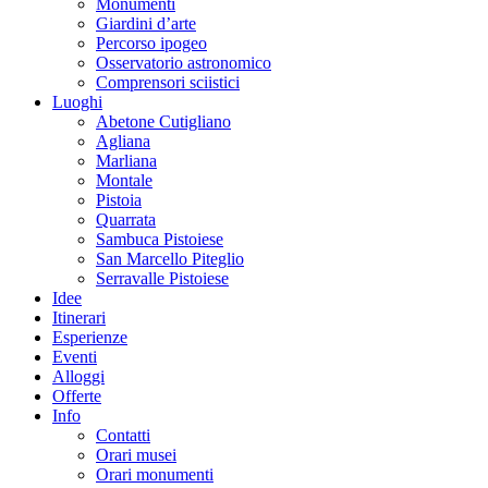
Monumenti
Giardini d’arte
Percorso ipogeo
Osservatorio astronomico
Comprensori sciistici
Luoghi
Abetone Cutigliano
Agliana
Marliana
Montale
Pistoia
Quarrata
Sambuca Pistoiese
San Marcello Piteglio
Serravalle Pistoiese
Idee
Itinerari
Esperienze
Eventi
Alloggi
Offerte
Info
Contatti
Orari musei
Orari monumenti