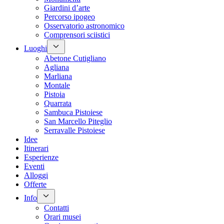
Giardini d’arte
Percorso ipogeo
Osservatorio astronomico
Comprensori sciistici
Luoghi
Abetone Cutigliano
Agliana
Marliana
Montale
Pistoia
Quarrata
Sambuca Pistoiese
San Marcello Piteglio
Serravalle Pistoiese
Idee
Itinerari
Esperienze
Eventi
Alloggi
Offerte
Info
Contatti
Orari musei