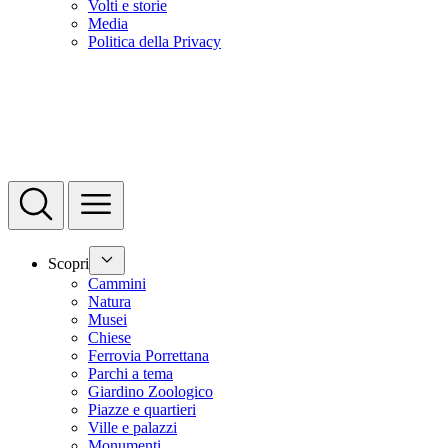
Volti e storie
Media
Politica della Privacy
Scopri
Cammini
Natura
Musei
Chiese
Ferrovia Porrettana
Parchi a tema
Giardino Zoologico
Piazze e quartieri
Ville e palazzi
Monumenti