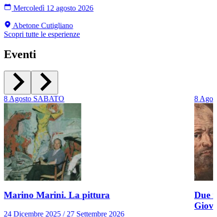
Mercoledì 12 agosto 2026
Abetone Cutigliano
Scopri tutte le esperienze
Eventi
8
Agosto
SABATO
8
Agos
Marino Marini. La pittura
Due r
Giov
24 Dicembre 2025 / 27 Settembre 2026