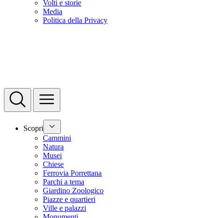
Volti e storie
Media
Politica della Privacy
Scopri
Cammini
Natura
Musei
Chiese
Ferrovia Porrettana
Parchi a tema
Giardino Zoologico
Piazze e quartieri
Ville e palazzi
Monumenti