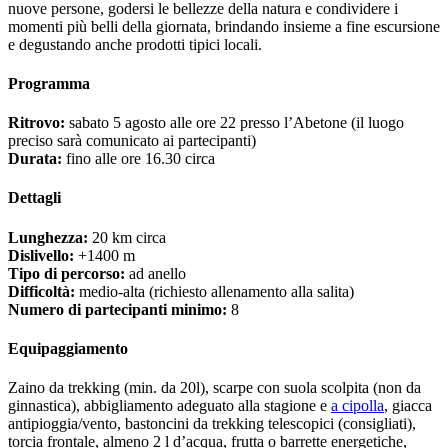
nuove persone, godersi le bellezze della natura e condividere i
momenti più belli della giornata, brindando insieme a fine escursione
e degustando anche prodotti tipici locali.
Programma
Ritrovo:
sabato 5 agosto alle ore 22 presso l’Abetone (il luogo
preciso sarà comunicato ai partecipanti)
Durata:
fino alle ore 16.30 circa
Dettagli
Lunghezza:
20 km circa
Dislivello:
+1400 m
Tipo di percorso:
ad anello
Difficoltà:
medio-alta (richiesto allenamento alla salita)
Numero di partecipanti minimo:
8
Equipaggiamento
Zaino da trekking (min. da 20l), scarpe con suola scolpita (non da
ginnastica), abbigliamento adeguato alla stagione e
a cipolla
, giacca
antipioggia/vento, bastoncini da trekking telescopici (consigliati),
torcia frontale, almeno 2 l d’acqua, frutta o barrette energetiche,