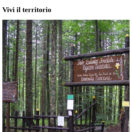
Vivi il territorio
Musei
Museo dello Sci di Abetone
Abetone Cutigliano