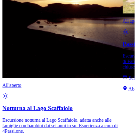
All'ape
Passi 
Escursi
di Farin
chiuse 
Saba
All'aperto
Abet
Notturna al Lago Scaffaiolo
Escursione notturna al Lago Scaffaiolo, adatta anche alle
famiglie con bambini dai sei anni in su. Esperienza a cura di
4Passi.one.