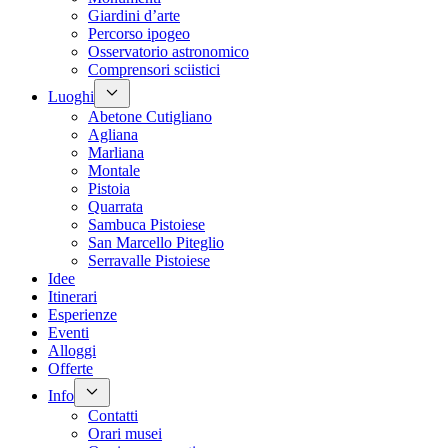
Giardini d’arte
Percorso ipogeo
Osservatorio astronomico
Comprensori sciistici
Luoghi
Abetone Cutigliano
Agliana
Marliana
Montale
Pistoia
Quarrata
Sambuca Pistoiese
San Marcello Piteglio
Serravalle Pistoiese
Idee
Itinerari
Esperienze
Eventi
Alloggi
Offerte
Info
Contatti
Orari musei