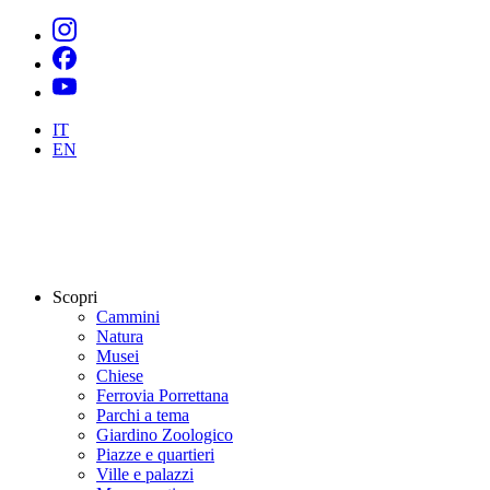
IT
EN
Scopri
Cammini
Natura
Musei
Chiese
Ferrovia Porrettana
Parchi a tema
Giardino Zoologico
Piazze e quartieri
Ville e palazzi