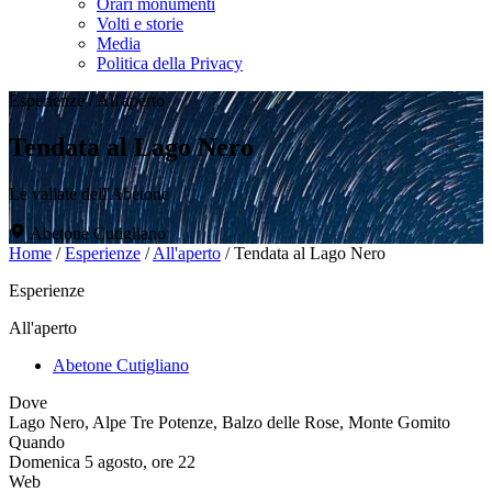
Orari monumenti
Volti e storie
Media
Politica della Privacy
Esperienze
/
All'aperto
Tendata al Lago Nero
Le vallate dell'Abetone
Abetone Cutigliano
Home
/
Esperienze
/
All'aperto
/
Tendata al Lago Nero
Esperienze
All'aperto
Abetone Cutigliano
Dove
Lago Nero, Alpe Tre Potenze, Balzo delle Rose, Monte Gomito
Quando
Domenica 5 agosto, ore 22
Web