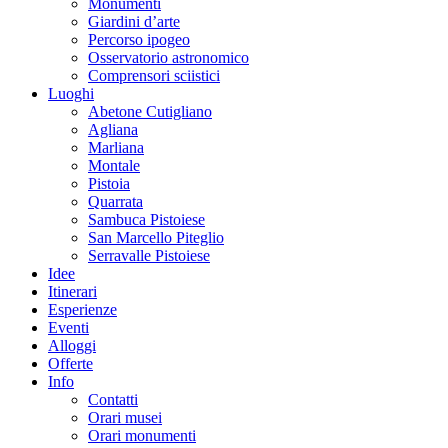
Monumenti
Giardini d’arte
Percorso ipogeo
Osservatorio astronomico
Comprensori sciistici
Luoghi
Abetone Cutigliano
Agliana
Marliana
Montale
Pistoia
Quarrata
Sambuca Pistoiese
San Marcello Piteglio
Serravalle Pistoiese
Idee
Itinerari
Esperienze
Eventi
Alloggi
Offerte
Info
Contatti
Orari musei
Orari monumenti