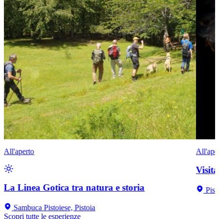
All'aperto
All'ape
Visit
La Linea Gotica tra natura e storia
Pist
Sambuca Pistoiese, Pistoia
Scopri tutte le esperienze