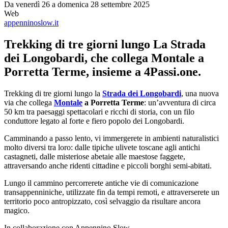
Da venerdì 26 a domenica 28 settembre 2025
Web
appenninoslow.it
Trekking di tre giorni lungo La Strada
dei Longobardi, che collega Montale a
Porretta Terme, insieme a 4Passi.one.
Trekking di tre giorni lungo la
Strada dei Longobardi
, una nuova
via che collega
Montale
a Porretta Terme
: un’avventura di circa
50 km tra paesaggi spettacolari e ricchi di storia, con un filo
conduttore legato al forte e fiero popolo dei Longobardi.
Camminando a passo lento, vi immergerete in ambienti naturalistici
molto diversi tra loro: dalle tipiche ulivete toscane agli antichi
castagneti, dalle misteriose abetaie alle maestose faggete,
attraversando anche ridenti cittadine e piccoli borghi semi-abitati.
Lungo il cammino percorrerete antiche vie di comunicazione
transappenniniche, utilizzate fin da tempi remoti, e attraverserete un
territorio poco antropizzato, così selvaggio da risultare ancora
magico.
In collaborazione con Appennino Slow.