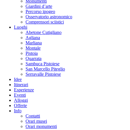
Monumenti
Giardini d’arte
Percorso ipogeo
Osservatorio astronomico
Comprensori sciistici
Luoghi
Abetone Cutigliano
Agliana
Marliana
Montale
Pistoia
Quarrata
Sambuca Pistoiese
San Marcello Piteglio
Serravalle Pistoiese
Idee
Itinerari
Esperienze
Eventi
Alloggi
Offerte
Info
Contatti
Orari musei
Orari monumenti