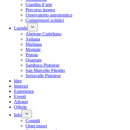
Giardini d’arte
Percorso ipogeo
Osservatorio astronomico
Comprensori sciistici
Luoghi
Abetone Cutigliano
Agliana
Marliana
Montale
Pistoia
Quarrata
Sambuca Pistoiese
San Marcello Piteglio
Serravalle Pistoiese
Idee
Itinerari
Esperienze
Eventi
Alloggi
Offerte
Info
Contatti
Orari musei