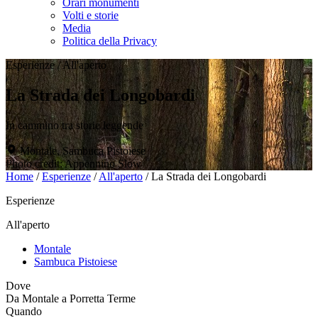
Orari monumenti
Volti e storie
Media
Politica della Privacy
Esperienze
/
All'aperto
La Strada dei Longobardi
In cammino tra storie leggende
Montale, Sambuca Pistoiese
Photo credit: Appennino Slow
Home
/
Esperienze
/
All'aperto
/
La Strada dei Longobardi
Esperienze
All'aperto
Montale
Sambuca Pistoiese
Dove
Da Montale a Porretta Terme
Quando