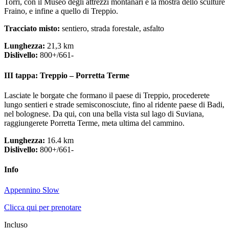
Torri, con il Museo degli attrezzi montanari e la mostra dello sculture
Fraino, e infine a quello di Treppio.
Tracciato misto:
sentiero, strada forestale, asfalto
Lunghezza:
21,3 km
Dislivello:
800+/661-
III tappa: Treppio – Porretta Terme
Lasciate le borgate che formano il paese di Treppio, procederete
lungo sentieri e strade semisconosciute, fino al ridente paese di Badi,
nel bolognese. Da qui, con una bella vista sul lago di Suviana,
raggiungerete Porretta Terme, meta ultima del cammino.
Lunghezza:
16.4 km
Dislivello:
800+/661-
Info
Appennino Slow
Clicca qui per prenotare
Incluso