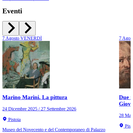
Eventi
7
Agosto
VENERDÌ
7
Agos
Marino Marini. La pittura
Due r
Giov
24 Dicembre 2025 / 27 Settembre 2026
28 Mar
Pistoia
Pist
Museo del Novecento e del Contemporaneo di Palazzo