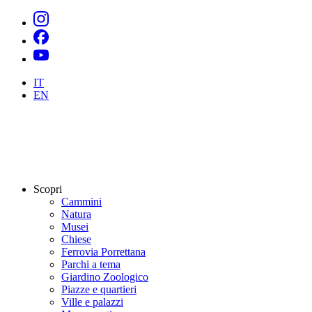
IT
EN
Scopri
Cammini
Natura
Musei
Chiese
Ferrovia Porrettana
Parchi a tema
Giardino Zoologico
Piazze e quartieri
Ville e palazzi