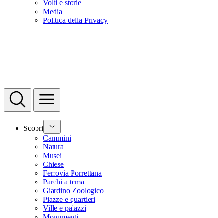
Volti e storie
Media
Politica della Privacy
Scopri
Cammini
Natura
Musei
Chiese
Ferrovia Porrettana
Parchi a tema
Giardino Zoologico
Piazze e quartieri
Ville e palazzi
Monumenti