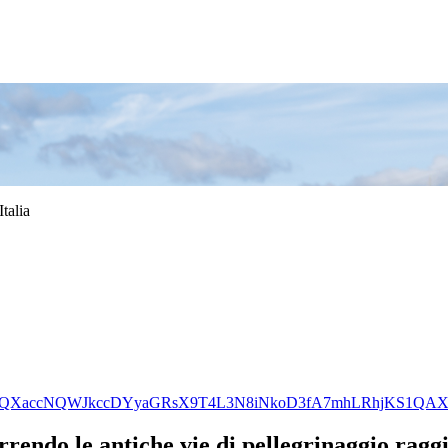
talia
s2K4F6QXaccNQWJkccDYyaGRsX9T4L3N8iNkoD3fA7mhLRhjKS1QAX
rendo le antiche vie di pellegrinaggio raggi