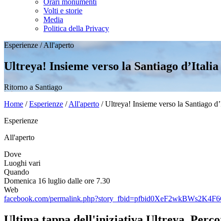
Orari monumenti
Volti e storie
Media
Politica della Privacy
Esperienze
/
All'aperto
Ultreya! Insieme verso la Santiago d’Italia
Ritorno a Santiago
Home
/
Esperienze
/
All'aperto
/
Ultreya! Insieme verso la Santiago d’I
Esperienze
All'aperto
Dove
Luoghi vari
Quando
Domenica 16 luglio dalle ore 7.30
Web
facebook.com/permalink.php?story_fbid=pfbid0XeF2wkBW
Ultima tappa dell'iniziativa Ultreya. Percor