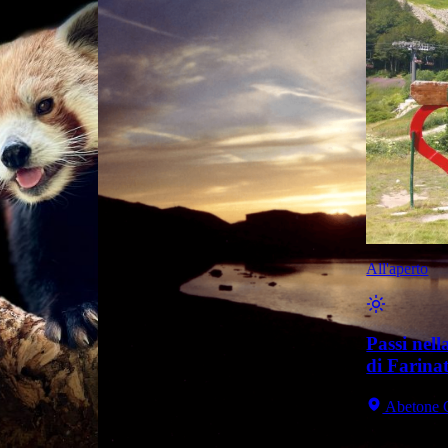
All'aperto
Passi nell
di Farinat
Abetone C