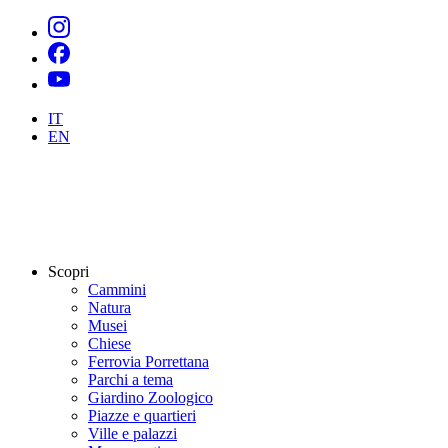
IT
EN
Scopri
Cammini
Natura
Musei
Chiese
Ferrovia Porrettana
Parchi a tema
Giardino Zoologico
Piazze e quartieri
Ville e palazzi