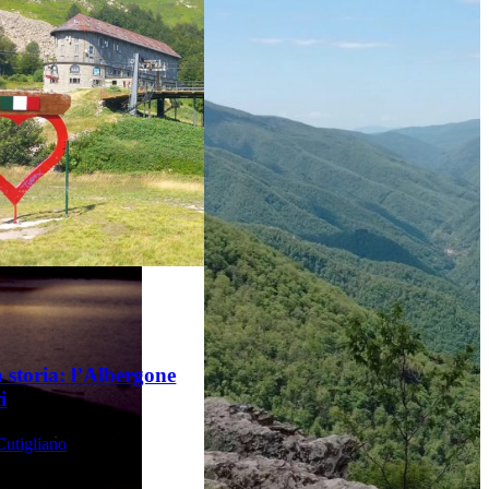
a storia: l’Albergone
i
utigliano