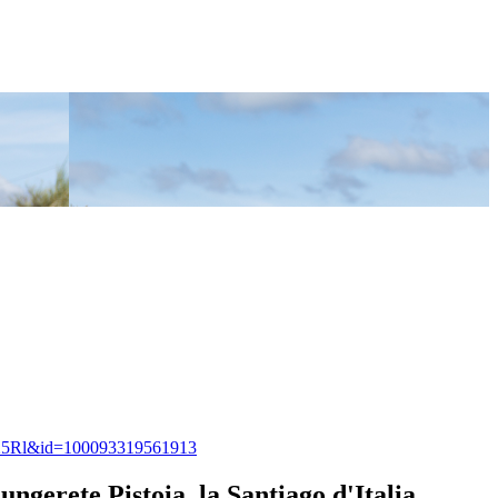
5Rl&id=100093319561913
ungerete Pistoia, la Santiago d'Italia.