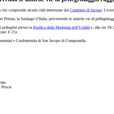
a che comprende alcune città interessate dal
Cammino di Jacopo
: Livor
 Pistoia, la Santiago d’Italia, percorrendo le antiche vie di pellegrinag
 i pellegrini presso la
Basilica della Madonna dell’Umiltà
e, alle ore 18.
osto: € 15).
Cammini e Confraternita di San Jacopo di Compostella.
rato
i Pescia