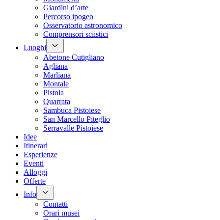
Giardini d’arte
Percorso ipogeo
Osservatorio astronomico
Comprensori sciistici
Luoghi
Abetone Cutigliano
Agliana
Marliana
Montale
Pistoia
Quarrata
Sambuca Pistoiese
San Marcello Piteglio
Serravalle Pistoiese
Idee
Itinerari
Esperienze
Eventi
Alloggi
Offerte
Info
Contatti
Orari musei