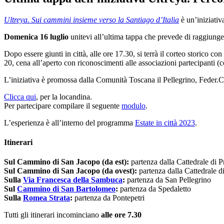
Ultreya. Sui cammini insieme verso la Santiago d’Italia
è un’iniziativ
Domenica 16 luglio
unitevi all’ultima tappa che prevede di raggiungere
Dopo essere giunti in città, alle ore 17.30, si terrà il corteo storico con
20, cena all’aperto con riconoscimenti alle associazioni partecipanti (c
L’iniziativa è promossa dalla Comunità Toscana il Pellegrino, Feder.
Clicca qui
, per la locandina.
Per partecipare compilare il seguente
modulo
.
L’esperienza è all’interno del programma
Estate in città 2023
.
Itinerari
Sul Cammino di San Jacopo (da est):
partenza dalla Cattedrale di P
Sul Cammino di San Jacopo (da ovest):
partenza dalla Cattedrale d
Sulla
Via Francesca della Sambuca
:
partenza da San Pellegrino
Sul
Cammino di San Bartolomeo
:
partenza da Spedaletto
Sulla
Romea Strata
:
partenza da Pontepetri
Tutti gli itinerari incominciano
alle ore 7.30