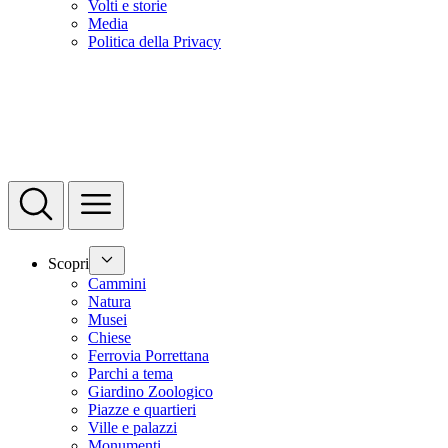
Volti e storie
Media
Politica della Privacy
Scopri
Cammini
Natura
Musei
Chiese
Ferrovia Porrettana
Parchi a tema
Giardino Zoologico
Piazze e quartieri
Ville e palazzi
Monumenti