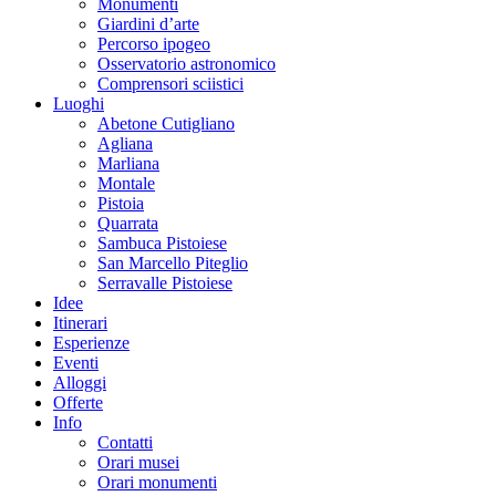
Monumenti
Giardini d’arte
Percorso ipogeo
Osservatorio astronomico
Comprensori sciistici
Luoghi
Abetone Cutigliano
Agliana
Marliana
Montale
Pistoia
Quarrata
Sambuca Pistoiese
San Marcello Piteglio
Serravalle Pistoiese
Idee
Itinerari
Esperienze
Eventi
Alloggi
Offerte
Info
Contatti
Orari musei
Orari monumenti