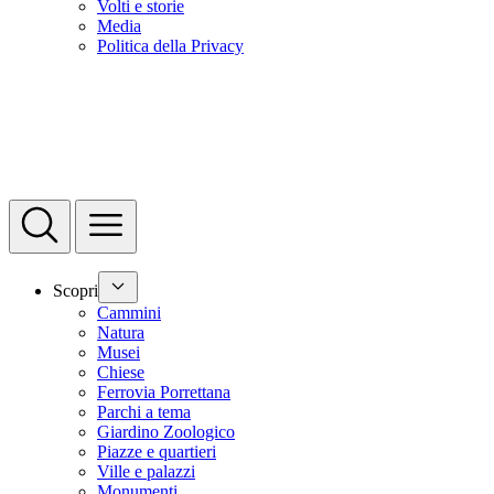
Volti e storie
Media
Politica della Privacy
Scopri
Cammini
Natura
Musei
Chiese
Ferrovia Porrettana
Parchi a tema
Giardino Zoologico
Piazze e quartieri
Ville e palazzi
Monumenti