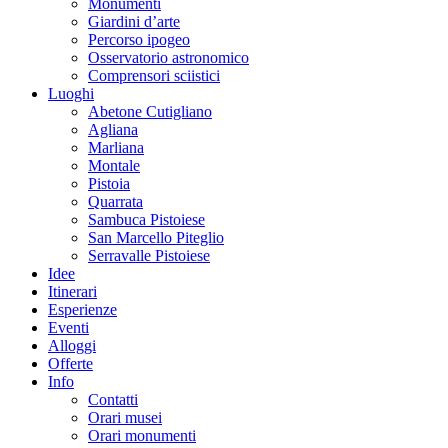
Monumenti
Giardini d’arte
Percorso ipogeo
Osservatorio astronomico
Comprensori sciistici
Luoghi
Abetone Cutigliano
Agliana
Marliana
Montale
Pistoia
Quarrata
Sambuca Pistoiese
San Marcello Piteglio
Serravalle Pistoiese
Idee
Itinerari
Esperienze
Eventi
Alloggi
Offerte
Info
Contatti
Orari musei
Orari monumenti