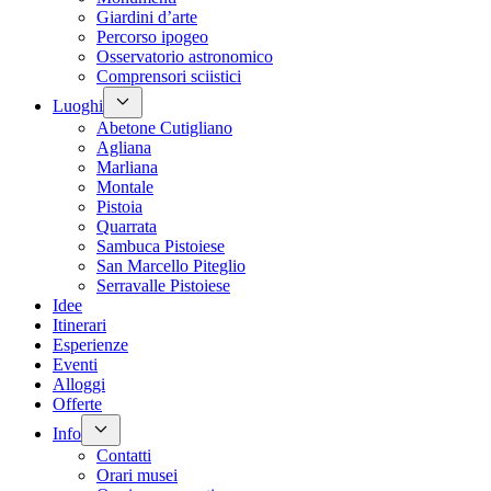
Giardini d’arte
Percorso ipogeo
Osservatorio astronomico
Comprensori sciistici
Luoghi
Abetone Cutigliano
Agliana
Marliana
Montale
Pistoia
Quarrata
Sambuca Pistoiese
San Marcello Piteglio
Serravalle Pistoiese
Idee
Itinerari
Esperienze
Eventi
Alloggi
Offerte
Info
Contatti
Orari musei