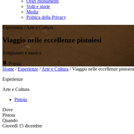
Orari monumenti
Volti e storie
Media
Politica della Privacy
Esperienze
/
Arte e Cultura
Viaggio nelle eccellenze pistoiesi
Artigianato e musica
Pistoia
Home
/
Esperienze
/
Arte e Cultura
/
Viaggio nelle eccellenze pistoies
Esperienze
Arte e Cultura
Pistoia
Dove
Pistoia
Quando
Giovedì 15 dicembre