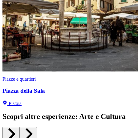
Chiese
Piazze e quartieri
Piazze e quartieri
Chiese
Musei
Chiese
Chiesa di San Francesco
Piazza della Sala
Piazza del Duomo
Ex chiesa del Tau
San Salvatore
Chiesa di San Leone
Pistoia
Pistoia
Pistoia
Pistoia
Pistoia
Pistoia
Scopri altre esperienze
:
Arte e Cultura