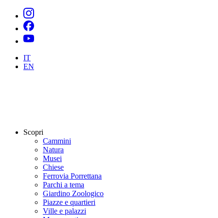
IT
EN
Scopri
Cammini
Natura
Musei
Chiese
Ferrovia Porrettana
Parchi a tema
Giardino Zoologico
Piazze e quartieri
Ville e palazzi