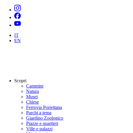
IT
EN
Scopri
Cammini
Natura
Musei
Chiese
Ferrovia Porrettana
Parchi a tema
Giardino Zoologico
Piazze e quartieri
Ville e palazzi