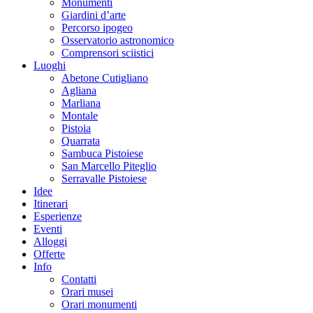
Monumenti
Giardini d’arte
Percorso ipogeo
Osservatorio astronomico
Comprensori sciistici
Luoghi
Abetone Cutigliano
Agliana
Marliana
Montale
Pistoia
Quarrata
Sambuca Pistoiese
San Marcello Piteglio
Serravalle Pistoiese
Idee
Itinerari
Esperienze
Eventi
Alloggi
Offerte
Info
Contatti
Orari musei
Orari monumenti