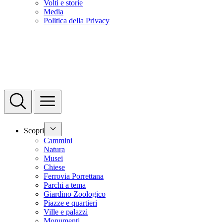
Volti e storie
Media
Politica della Privacy
Scopri
Cammini
Natura
Musei
Chiese
Ferrovia Porrettana
Parchi a tema
Giardino Zoologico
Piazze e quartieri
Ville e palazzi
Monumenti