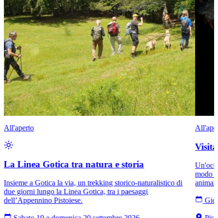
All'aperto
All'ape
Visit
La Linea Gotica tra natura e storia
Un'occa
modo di
Insieme a Gotica la via, un trekking storico-naturalistico di
animali
due giorni lungo la Linea Gotica, tra i paesaggi
dell’Appennino Pistoiese.
Giov
Sabato 19 e domenica 20 settembre 2026
Pist