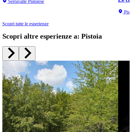
Serravalle Pistoiese
Pist
Scopri tutte le esperienze
Scopri altre esperienze a
:
Pistoia