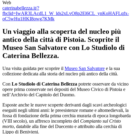
Web
caterinabellezza.it/?
fbclid=IwAR3LAcdL1_W_lds2xLvO8p2El6CL_ynKoHAFLqfx-
oC5wHu1HKI8owg7KMk
Un viaggio alla scoperta del nucleo più
antico della città di Pistoia. Scoprite il
Museo San Salvatore con Lo Studiolo di
Caterina Bellezza.
Una visita guidata per scoprire il
Museo San Salvatore
e la sua
collezione dedicata alla storia del nucleo più antico della città.
Con
Lo Studiolo di Caterina Bellezza
potrete osservare da vicino
opere prima conservate nei depositi del Museo Civico di Pistoia e
nell’Archivio del Capitolo del Duomo.
Esposte anche le nuove scoperte derivanti dagli scavi archeologici
eseguiti negli ultimi anni: le preesistenze romane e altomedievali, la
fossa di fondazione della prima cerchia muraria di epoca longobarda
(VIII secolo), un affresco incompleto del
Compianto sul Cristo
morto
, databile alla fine del Duecento e attribuito alla cerchia di
Lippo di Benivieni.