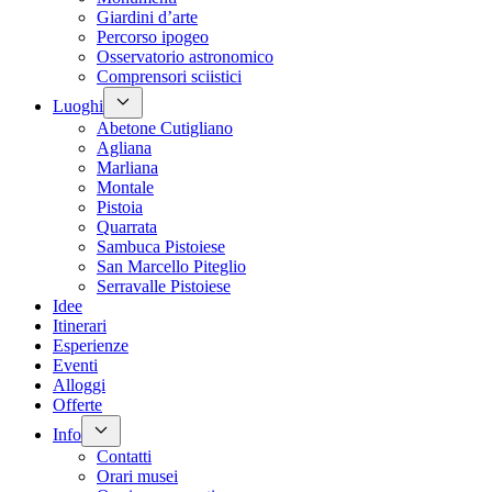
Giardini d’arte
Percorso ipogeo
Osservatorio astronomico
Comprensori sciistici
Luoghi
Abetone Cutigliano
Agliana
Marliana
Montale
Pistoia
Quarrata
Sambuca Pistoiese
San Marcello Piteglio
Serravalle Pistoiese
Idee
Itinerari
Esperienze
Eventi
Alloggi
Offerte
Info
Contatti
Orari musei