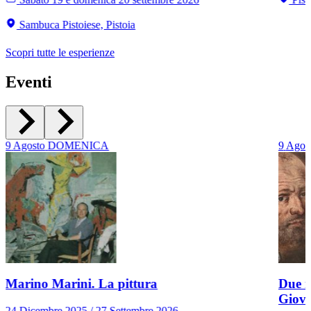
Sambuca Pistoiese, Pistoia
Scopri tutte le esperienze
Eventi
9
Agosto
DOMENICA
9
Agos
Marino Marini. La pittura
Due r
Giov
24 Dicembre 2025 / 27 Settembre 2026