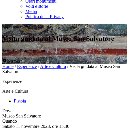
Orari monumenti
Volti e storie
Media
Politica della Privacy
Esperienze
/
Arte e Cultura
Visita guidata al Museo San Salvatore
Scopri la Pistoia più antica
Pistoia
Home
/
Esperienze
/
Arte e Cultura
/
Visita guidata al Museo San
Salvatore
Esperienze
Arte e Cultura
Pistoia
Dove
Museo San Salvatore
Quando
Sabato 11 novembre 2023, ore 15.30