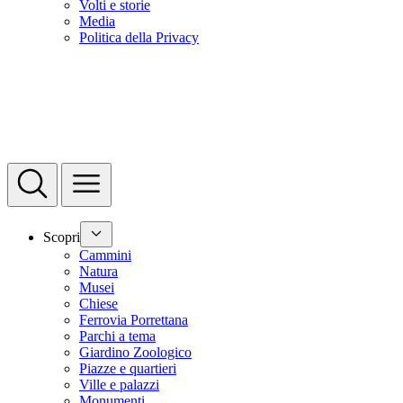
Volti e storie
Media
Politica della Privacy
Scopri
Cammini
Natura
Musei
Chiese
Ferrovia Porrettana
Parchi a tema
Giardino Zoologico
Piazze e quartieri
Ville e palazzi
Monumenti