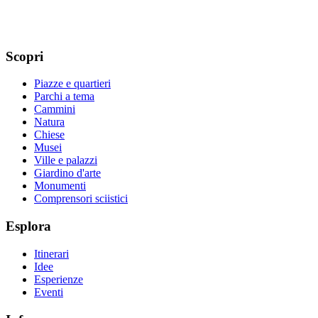
Scopri
Piazze e quartieri
Parchi a tema
Cammini
Natura
Chiese
Musei
Ville e palazzi
Giardino d'arte
Monumenti
Comprensori sciistici
Esplora
Itinerari
Idee
Esperienze
Eventi