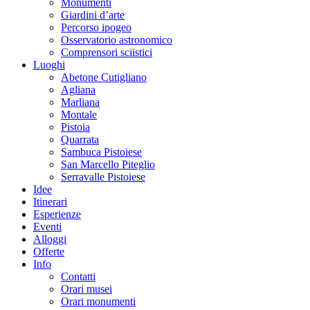
Monumenti
Giardini d’arte
Percorso ipogeo
Osservatorio astronomico
Comprensori sciistici
Luoghi
Abetone Cutigliano
Agliana
Marliana
Montale
Pistoia
Quarrata
Sambuca Pistoiese
San Marcello Piteglio
Serravalle Pistoiese
Idee
Itinerari
Esperienze
Eventi
Alloggi
Offerte
Info
Contatti
Orari musei
Orari monumenti