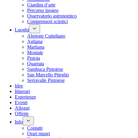
Giardini d’arte
Percorso ipogeo
Osservatorio astronomico
Comprensori sciistici
Luoghi
Abetone Cutigliano
Agliana
Marliana
Montale
Pistoia
Quarrata
Sambuca Pistoiese
San Marcello Piteglio
Serravalle Pistoiese
Idee
Itinerari
Esperienze
Eventi
Alloggi
Offerte
Info
Contatti
Orari musei