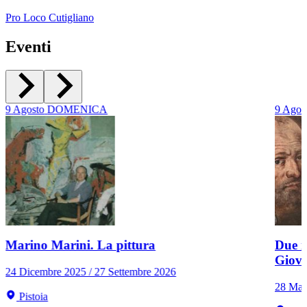
Pro Loco Cutigliano
Eventi
9
Agosto
DOMENICA
9
Agos
Marino Marini. La pittura
Due r
Giov
24 Dicembre 2025 / 27 Settembre 2026
28 Mar
Pistoia