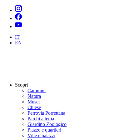
IT
EN
Scopri
Cammini
Natura
Musei
Chiese
Ferrovia Porrettana
Parchi a tema
Giardino Zoologico
Piazze e quartieri
Ville e palazzi