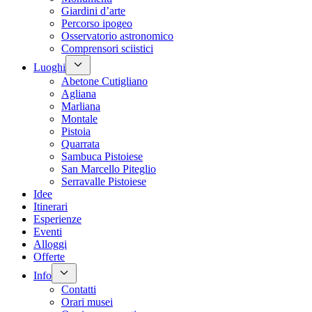
Giardini d’arte
Percorso ipogeo
Osservatorio astronomico
Comprensori sciistici
Luoghi
Abetone Cutigliano
Agliana
Marliana
Montale
Pistoia
Quarrata
Sambuca Pistoiese
San Marcello Piteglio
Serravalle Pistoiese
Idee
Itinerari
Esperienze
Eventi
Alloggi
Offerte
Info
Contatti
Orari musei