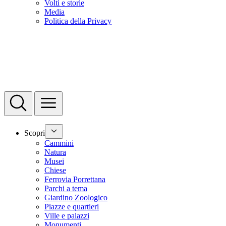
Volti e storie
Media
Politica della Privacy
Scopri
Cammini
Natura
Musei
Chiese
Ferrovia Porrettana
Parchi a tema
Giardino Zoologico
Piazze e quartieri
Ville e palazzi
Monumenti