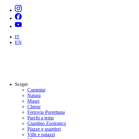
IT
EN
Scopri
Cammini
Natura
Musei
Chiese
Ferrovia Porrettana
Parchi a tema
Giardino Zoologico
Piazze e quartieri
Ville e palazzi