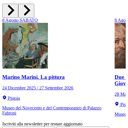
8
Agosto
SABATO
8
Agos
Marino Marini. La pittura
Due r
Giov
24 Dicembre 2025 / 27 Settembre 2026
28 Mar
Pistoia
Pist
Museo del Novecento e del Contemporaneo di Palazzo
Fabroni
Museo C
Iscriviti alla newsletter per restare aggiornato