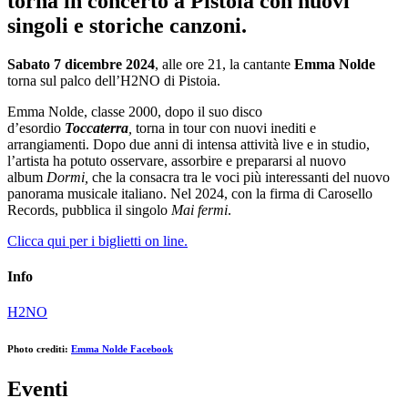
torna in concerto a Pistoia con nuovi
singoli e storiche canzoni.
Sabato 7 dicembre 2024
, alle ore 21, la cantante
Emma Nolde
torna sul palco dell’H2NO di Pistoia.
Emma Nolde, classe 2000, dopo il suo disco
d’esordio
Toccaterra
,
torna in tour con nuovi inediti e
arrangiamenti. Dopo due anni di intensa attività live e in studio,
l’artista ha potuto osservare, assorbire e prepararsi al nuovo
album
Dormi,
che la consacra tra le voci più interessanti del nuovo
panorama musicale italiano. Nel 2024, con la firma di Carosello
Records, pubblica il singolo
Mai fermi
.
Clicca qui per i biglietti on line.
Info
H2NO
Photo crediti:
Emma Nolde Facebook
Eventi