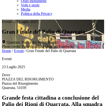
Orari monumenti
Volti e storie
Media
Politica della Privacy
Eventi
/
23 Luglio 2025
Gran Finale del Palio di Quarrata
Quarrata, Piazza del Risorgimento
Photo credit: Palio dei Rioni Quarrata Facebook
Home
/
Eventi
/
Gran Finale del Palio di Quarrata
Eventi
23 Luglio 2025
Dove
PIAZZA DEL RISORGIMENTO
Piazza del Risorgimento
Quarrata, 51039
Grande festa cittadina a conclusione del
Palio dei Rioni di Quarrata. Alla squadra