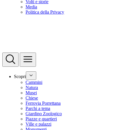
Volti e storie
Media
Politica della Privacy
Scopri
Cammini
Natura
Musei
Chiese
Ferrovia Porrettana
Parchi a tema
Giardino Zoologico
Piazze e quartieri
Ville e palazzi
Monumenti