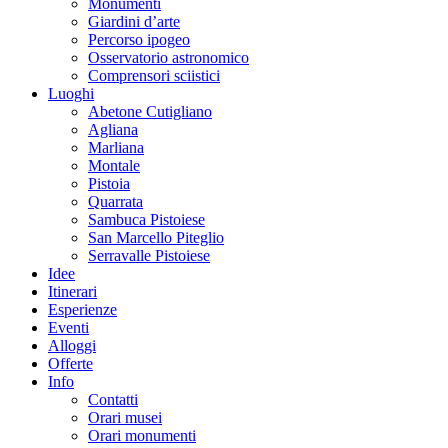
Monumenti
Giardini d’arte
Percorso ipogeo
Osservatorio astronomico
Comprensori sciistici
Luoghi
Abetone Cutigliano
Agliana
Marliana
Montale
Pistoia
Quarrata
Sambuca Pistoiese
San Marcello Piteglio
Serravalle Pistoiese
Idee
Itinerari
Esperienze
Eventi
Alloggi
Offerte
Info
Contatti
Orari musei
Orari monumenti