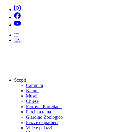
IT
EN
Scopri
Cammini
Natura
Musei
Chiese
Ferrovia Porrettana
Parchi a tema
Giardino Zoologico
Piazze e quartieri
Ville e palazzi