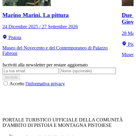
Marino Marini. La pittura
Due r
Giov
24 Dicembre 2025 / 27 Settembre 2026
28 Mar
Pistoia
Pist
Museo del Novecento e del Contemporaneo di Palazzo
Fabroni
Museo C
Iscriviti alla newsletter per restare aggiornato
Iscriviti
Accetto
l'informativa privacy
PORTALE TURISTICO UFFICIALE DELLA COMUNITÀ
D'AMBITO DI PISTOIA E MONTAGNA PISTOIESE