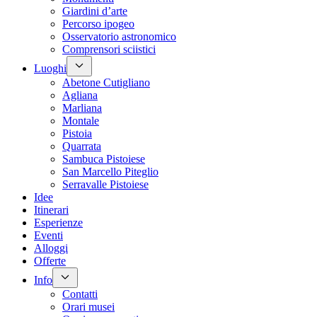
Giardini d’arte
Percorso ipogeo
Osservatorio astronomico
Comprensori sciistici
Luoghi
Abetone Cutigliano
Agliana
Marliana
Montale
Pistoia
Quarrata
Sambuca Pistoiese
San Marcello Piteglio
Serravalle Pistoiese
Idee
Itinerari
Esperienze
Eventi
Alloggi
Offerte
Info
Contatti
Orari musei