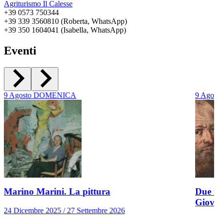
Agriturismo Il Calesse
+39 0573 750344
+39 339 3560810 (Roberta, WhatsApp)
+39 350 1604041 (Isabella, WhatsApp)
Eventi
9
Agosto
DOMENICA
9
Agos
Marino Marini. La pittura
Due r
Giov
24 Dicembre 2025 / 27 Settembre 2026