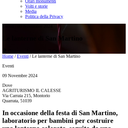
Orari monumenti
Volti e storie
Media
Politica della Privacy
Eventi
/
09 Novembre 2024
Le lanterne di San Martino
Quarrata, Agriturismo Il Calesse
Home
/
Eventi
/
Le lanterne di San Martino
Eventi
09 Novembre 2024
Dove
AGRITURISMO IL CALESSE
Via Carraia 215, Montorio
Quarrata, 51039
In occasione della festa di San Martino,
laboratorio per bambini per costruire