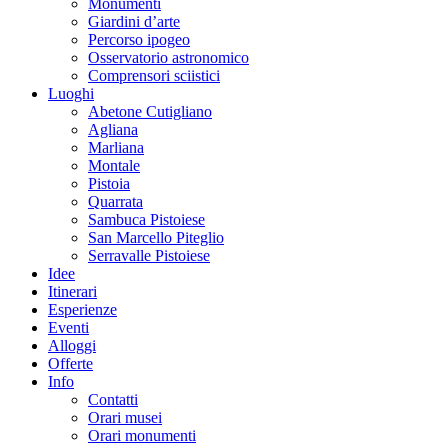
Monumenti
Giardini d’arte
Percorso ipogeo
Osservatorio astronomico
Comprensori sciistici
Luoghi
Abetone Cutigliano
Agliana
Marliana
Montale
Pistoia
Quarrata
Sambuca Pistoiese
San Marcello Piteglio
Serravalle Pistoiese
Idee
Itinerari
Esperienze
Eventi
Alloggi
Offerte
Info
Contatti
Orari musei
Orari monumenti