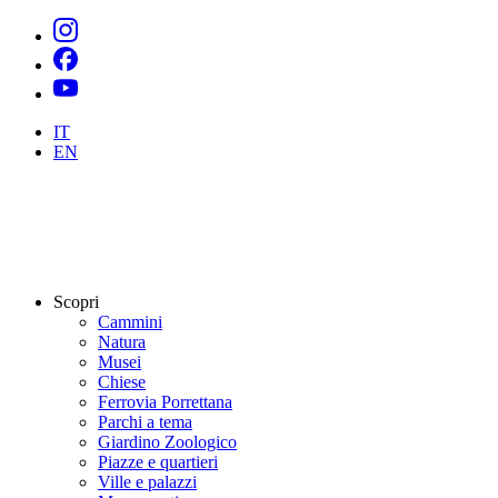
IT
EN
Scopri
Cammini
Natura
Musei
Chiese
Ferrovia Porrettana
Parchi a tema
Giardino Zoologico
Piazze e quartieri
Ville e palazzi