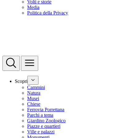
Volti e storie
Media
Politica della Privacy
Scopri
Cammini
Natura
Musei
Chiese
Ferrovia Porrettana
Parchi a tema
Giardino Zoologico
Piazze e quartieri
Ville e palazzi
Monumenti