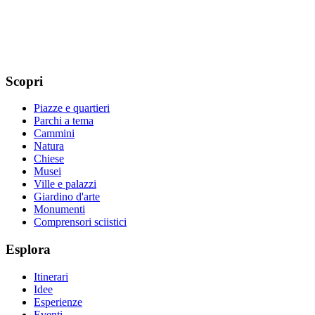
Scopri
Piazze e quartieri
Parchi a tema
Cammini
Natura
Chiese
Musei
Ville e palazzi
Giardino d'arte
Monumenti
Comprensori sciistici
Esplora
Itinerari
Idee
Esperienze
Eventi