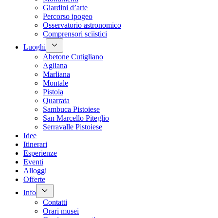
Giardini d’arte
Percorso ipogeo
Osservatorio astronomico
Comprensori sciistici
Luoghi
Abetone Cutigliano
Agliana
Marliana
Montale
Pistoia
Quarrata
Sambuca Pistoiese
San Marcello Piteglio
Serravalle Pistoiese
Idee
Itinerari
Esperienze
Eventi
Alloggi
Offerte
Info
Contatti
Orari musei