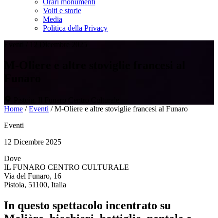
Orari monumenti
Volti e storie
Media
Politica della Privacy
Eventi
/
12 Dicembre 2025
M-Oliere e altre stoviglie francesi al
Funaro
Pistoia, Il Funaro Centro Culturale
Home
/
Eventi
/
M-Oliere e altre stoviglie francesi al Funaro
Eventi
12 Dicembre 2025
Dove
IL FUNARO CENTRO CULTURALE
Via del Funaro, 16
Pistoia, 51100, Italia
In questo spettacolo incentrato su