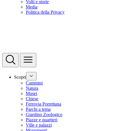
Volti e storie
Media
Politica della Privacy
Scopri
Cammini
Natura
Musei
Chiese
Ferrovia Porrettana
Parchi a tema
Giardino Zoologico
Piazze e quartieri
Ville e palazzi
Monumenti