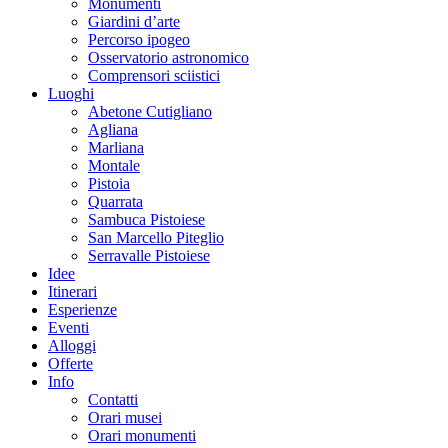
Monumenti
Giardini d’arte
Percorso ipogeo
Osservatorio astronomico
Comprensori sciistici
Luoghi
Abetone Cutigliano
Agliana
Marliana
Montale
Pistoia
Quarrata
Sambuca Pistoiese
San Marcello Piteglio
Serravalle Pistoiese
Idee
Itinerari
Esperienze
Eventi
Alloggi
Offerte
Info
Contatti
Orari musei
Orari monumenti