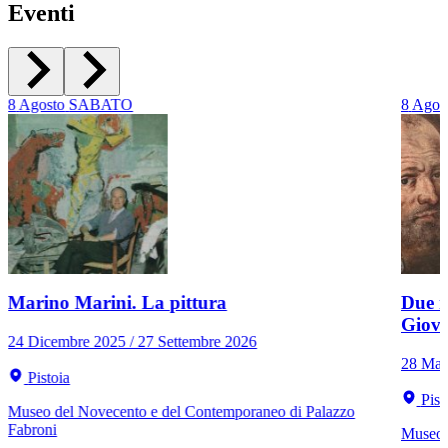
Eventi
8
Agosto
SABATO
8
Agos
Marino Marini. La pittura
Due r
Giov
24 Dicembre 2025 / 27 Settembre 2026
28 Mar
Pistoia
Pist
Museo del Novecento e del Contemporaneo di Palazzo
Fabroni
Museo C