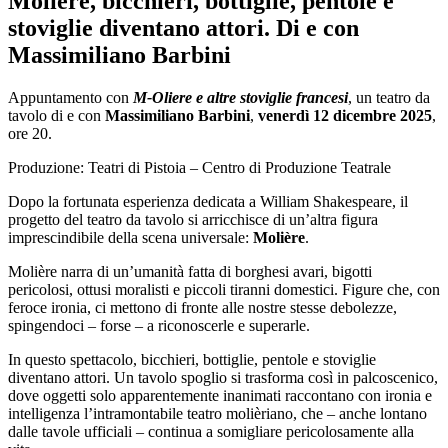
Molière, bicchieri, bottiglie, pentole e
stoviglie diventano attori. Di e con
Massimiliano Barbini
Appuntamento con
M-Oliere e altre stoviglie francesi
, un teatro da
tavolo di e con
Massimiliano Barbini
,
venerdì 12 dicembre 2025
,
ore 20.
Produzione: Teatri di Pistoia – Centro di Produzione Teatrale
Dopo la fortunata esperienza dedicata a William Shakespeare, il
progetto del teatro da tavolo si arricchisce di un’altra figura
imprescindibile della scena universale:
Molière
.
Molière narra di un’umanità fatta di borghesi avari, bigotti
pericolosi, ottusi moralisti e piccoli tiranni domestici. Figure che, con
feroce ironia, ci mettono di fronte alle nostre stesse debolezze,
spingendoci – forse – a riconoscerle e superarle.
In questo spettacolo, bicchieri, bottiglie, pentole e stoviglie
diventano attori. Un tavolo spoglio si trasforma così in palcoscenico,
dove oggetti solo apparentemente inanimati raccontano con ironia e
intelligenza l’intramontabile teatro molièriano, che – anche lontano
dalle tavole ufficiali – continua a somigliare pericolosamente alla