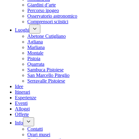
Giardini d’arte
Percorso ipogeo
Osservatorio astronomico
Comprensori sciistici
Luoghi
Abetone Cutigliano
Agliana
Marliana
Montale
Pistoia
Quarrata
Sambuca Pistoiese
San Marcello Piteglio
Serravalle Pistoiese
Idee
Itinerari
Esperienze
Eventi
Alloggi
Offerte
Info
Contatti
Orari musei