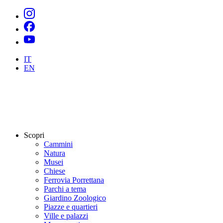
IT
EN
Scopri
Cammini
Natura
Musei
Chiese
Ferrovia Porrettana
Parchi a tema
Giardino Zoologico
Piazze e quartieri
Ville e palazzi