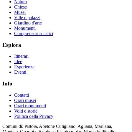
Natura
Chiese
Musei
Ville e palazzi
Giardino d'arte
Monumenti
Comprensori sciistici
Esplora
Itinerari
Idee
Esperienze
Eventi
Info
Contatti
Orari musei
Orari monumenti
Volti e storie
Politica della Privacy
Comuni di: Pistoia, Abetone Cutigliano, Agliana, Marliana,
Montale, Quarrata, Sambuca Pistoiese, San Marcello Piteglio,