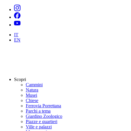
IT
EN
Scopri
Cammini
Natura
Musei
Chiese
Ferrovia Porrettana
Parchi a tema
Giardino Zoologico
Piazze e quartieri
Ville e palazzi