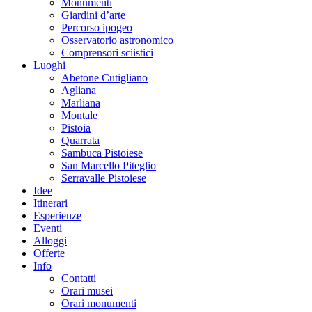
Monumenti
Giardini d’arte
Percorso ipogeo
Osservatorio astronomico
Comprensori sciistici
Luoghi
Abetone Cutigliano
Agliana
Marliana
Montale
Pistoia
Quarrata
Sambuca Pistoiese
San Marcello Piteglio
Serravalle Pistoiese
Idee
Itinerari
Esperienze
Eventi
Alloggi
Offerte
Info
Contatti
Orari musei
Orari monumenti