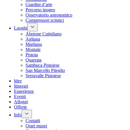
Giardini d’arte
Percorso ipogeo
Osservatorio astronomico
Comprensori sciistici
Luoghi
Abetone Cutigliano
Agliana
Marliana
Montale
Pistoia
Quarrata
Sambuca Pistoiese
San Marcello Piteglio
Serravalle Pistoiese
Idee
Itinerari
Esperienze
Eventi
Alloggi
Offerte
Info
Contatti
Orari musei