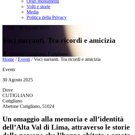
Orari monumenti
Volti e storie
Media
Politica della Privacy
Eventi
/
30 Agosto 2025
Voci narranti. Tra ricordi e amicizia
Abetone Cutigliano, Cutigliano
Home
/
Eventi
/
Voci narranti. Tra ricordi e amicizia
Eventi
30 Agosto 2025
Dove
CUTIGLIANO
Cutigliano
Abetone Cutigliano, 51024
Un omaggio alla memoria e all’identità
dell’Alta Val di Lima, attraverso le storie