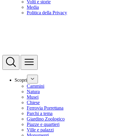
Volti e storie
Media
Politica della Privacy
Scopri
Cammini
Natura
Musei
Chiese
Ferrovia Porrettana
Parchi a tema
Giardino Zoologico
Piazze e quartieri
Ville e palazzi
Monumenti