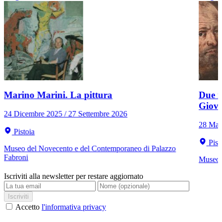
Marino Marini. La pittura
Due r
Giov
24 Dicembre 2025 / 27 Settembre 2026
28 Mar
Pistoia
Pist
Museo del Novecento e del Contemporaneo di Palazzo
Fabroni
Museo C
Iscriviti alla newsletter per restare aggiornato
Iscriviti
Accetto
l'informativa privacy