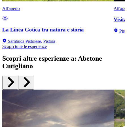
All'aperto
All'ape
Visit
La Linea Gotica tra natura e storia
Pist
Sambuca Pistoiese, Pistoia
Scopri tutte le esperienze
Scopri altre esperienze a
:
Abetone
Cutigliano