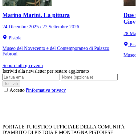
Marino Marini. La pittura
Due r
Giov
24 Dicembre 2025 / 27 Settembre 2026
28 Mar
Pistoia
Pist
Museo del Novecento e del Contemporaneo di Palazzo
Fabroni
Museo C
Scopri tutti gli eventi
Iscriviti alla newsletter per restare aggiornato
Iscriviti
Accetto
l'informativa privacy
PORTALE TURISTICO UFFICIALE DELLA COMUNITÀ
D'AMBITO DI PISTOIA E MONTAGNA PISTOIESE