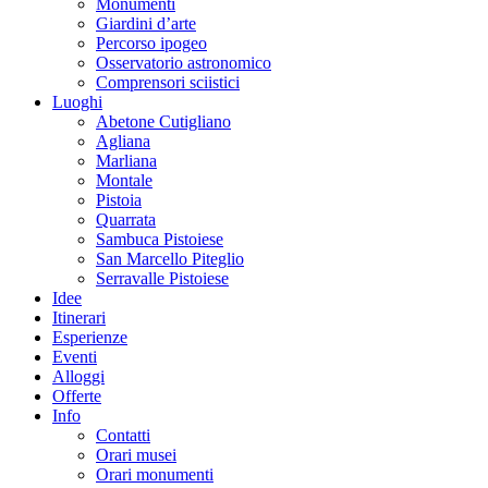
Monumenti
Giardini d’arte
Percorso ipogeo
Osservatorio astronomico
Comprensori sciistici
Luoghi
Abetone Cutigliano
Agliana
Marliana
Montale
Pistoia
Quarrata
Sambuca Pistoiese
San Marcello Piteglio
Serravalle Pistoiese
Idee
Itinerari
Esperienze
Eventi
Alloggi
Offerte
Info
Contatti
Orari musei
Orari monumenti