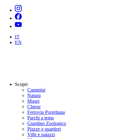
IT
EN
Scopri
Cammini
Natura
Musei
Chiese
Ferrovia Porrettana
Parchi a tema
Giardino Zoologico
Piazze e quartieri
Ville e palazzi