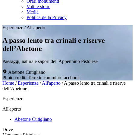
Orari monumenti
Volti e storie
Media
Politica della Privacy
Esperienze
/
All'aperto
A passo lento tra crinali e riserve
dell’Abetone
Paesaggi, natura e sapori dell'Appennino Pistoiese
Abetone Cutigliano
Photo credit: Terre in cammino facebook
Home
/
Esperienze
/
All'aperto
/
A passo lento tra crinali e riserve
dell’Abetone
Esperienze
All'aperto
Abetone Cutigliano
Dove
Montagna Pistoiese