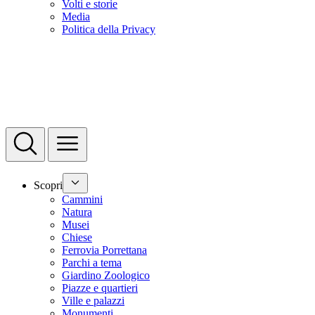
Volti e storie
Media
Politica della Privacy
Scopri
Cammini
Natura
Musei
Chiese
Ferrovia Porrettana
Parchi a tema
Giardino Zoologico
Piazze e quartieri
Ville e palazzi
Monumenti