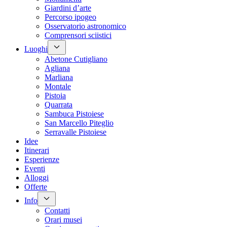
Giardini d’arte
Percorso ipogeo
Osservatorio astronomico
Comprensori sciistici
Luoghi
Abetone Cutigliano
Agliana
Marliana
Montale
Pistoia
Quarrata
Sambuca Pistoiese
San Marcello Piteglio
Serravalle Pistoiese
Idee
Itinerari
Esperienze
Eventi
Alloggi
Offerte
Info
Contatti
Orari musei