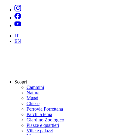
IT
EN
Scopri
Cammini
Natura
Musei
Chiese
Ferrovia Porrettana
Parchi a tema
Giardino Zoologico
Piazze e quartieri
Ville e palazzi