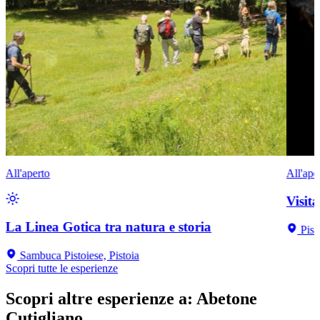
All'aperto
All'ape
Visit
La Linea Gotica tra natura e storia
Pist
Sambuca Pistoiese, Pistoia
Scopri tutte le esperienze
Scopri altre esperienze a
:
Abetone
Cutigliano