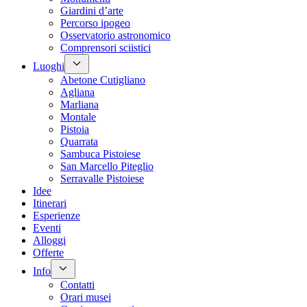
Giardini d’arte
Percorso ipogeo
Osservatorio astronomico
Comprensori sciistici
Luoghi
Abetone Cutigliano
Agliana
Marliana
Montale
Pistoia
Quarrata
Sambuca Pistoiese
San Marcello Piteglio
Serravalle Pistoiese
Idee
Itinerari
Esperienze
Eventi
Alloggi
Offerte
Info
Contatti
Orari musei