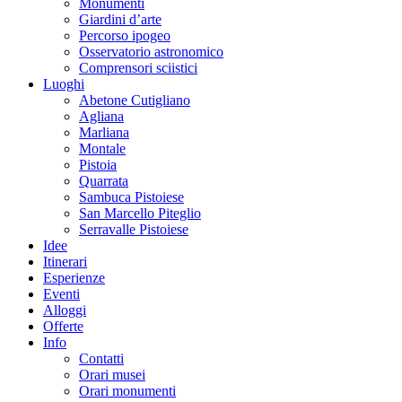
Monumenti
Giardini d’arte
Percorso ipogeo
Osservatorio astronomico
Comprensori sciistici
Luoghi
Abetone Cutigliano
Agliana
Marliana
Montale
Pistoia
Quarrata
Sambuca Pistoiese
San Marcello Piteglio
Serravalle Pistoiese
Idee
Itinerari
Esperienze
Eventi
Alloggi
Offerte
Info
Contatti
Orari musei
Orari monumenti