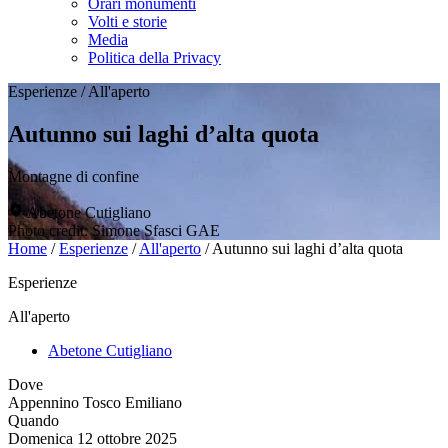
Orari monumenti
Volti e storie
Media
Politica della Privacy
Esperienze
/
All'aperto
Autunno sui laghi d’alta quota
Montagne di confine
Abetone Cutigliano
Photo credit: Simone Sfasci GAE
Home
/
Esperienze
/
All'aperto
/
Autunno sui laghi d’alta quota
Esperienze
All'aperto
Abetone Cutigliano
Dove
Appennino Tosco Emiliano
Quando
Domenica 12 ottobre 2025