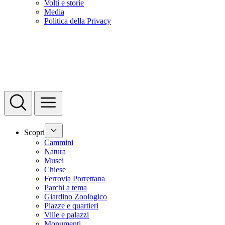
Volti e storie
Media
Politica della Privacy
Scopri
Cammini
Natura
Musei
Chiese
Ferrovia Porrettana
Parchi a tema
Giardino Zoologico
Piazze e quartieri
Ville e palazzi
Monumenti