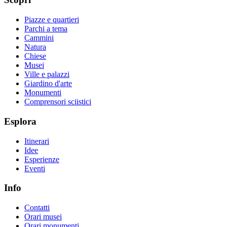
Piazze e quartieri
Parchi a tema
Cammini
Natura
Chiese
Musei
Ville e palazzi
Giardino d'arte
Monumenti
Comprensori sciistici
Esplora
Itinerari
Idee
Esperienze
Eventi
Info
Contatti
Orari musei
Orari monumenti