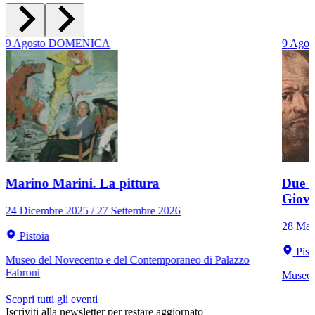
9
Agosto
DOMENICA
9
Agos
Marino Marini. La pittura
Due r
Giov
24 Dicembre 2025 / 27 Settembre 2026
28 Mar
Pistoia
Pist
Museo del Novecento e del Contemporaneo di Palazzo
Fabroni
Museo C
Scopri tutti gli eventi
Iscriviti alla newsletter per restare aggiornato