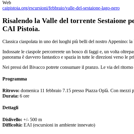
Web
caipistoia.org/escursioni/febbraio/valle-del-sestaione-lago-nero
Risalendo la Valle del torrente Sestaione p
CAI Pistoia.
Classica ciaspolata in uno dei luoghi più belli del nostro Appenino: la
Indossate le ciaspole percorrerete un bosco di faggi e, un volta oltrep
panorama è davvero fantastico e spazia in tutte le direzioni verso le pr
Nei pressi del Bivacco potrete consumare il pranzo. Le via del ritorno p
Programma
Ritrovo:
domenica 11 febbraio 7.15 presso Piazza Oplà. Con mezzi pr
Durata:
6 ore
Dettagli
Dislivello:
+/- 500 m
Difficoltà:
EAI (escursioni in ambiente innevato)