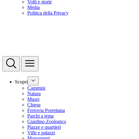
Volti e storie
Media
Politica della Privacy
Scopri
Cammini
Natura
Musei
Chiese
Ferrovia Porrettana
Parchi a tema
Giardino Zoologico
Piazze e quartieri
Ville e palazzi
Monumenti