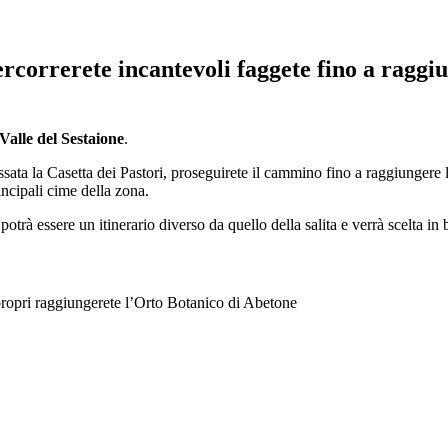
ercorrerete incantevoli faggete fino a raggi
Valle del Sestaione
.
assata la Casetta dei Pastori, proseguirete il cammino fino a raggiungere
incipali cime della zona.
otrà essere un itinerario diverso da quello della salita e verrà scelta i
opri raggiungerete l’Orto Botanico di Abetone