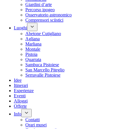
Giardini d’arte
Percorso ipogeo
Osservatorio astronomico
Comprensori sciistici
Luoghi
Abetone Cutigliano
Agliana
Marliana
Montale
Pistoia
Quarrata
Sambuca Pistoiese
San Marcello Piteglio
Serravalle Pistoiese
Idee
Itinerari
Esperienze
Eventi
Alloggi
Offerte
Info
Contatti
Orari musei