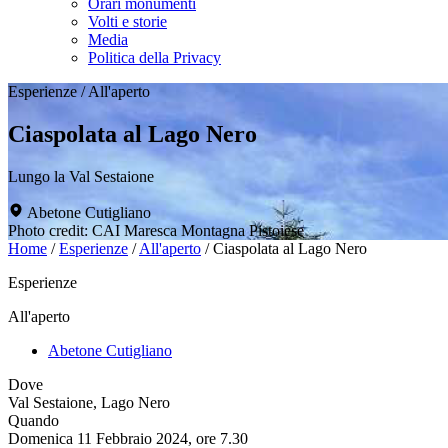
Orari monumenti
Volti e storie
Media
Politica della Privacy
Esperienze
/
All'aperto
Ciaspolata al Lago Nero
Lungo la Val Sestaione
Abetone Cutigliano
Photo credit: CAI Maresca Montagna Pistoiese
Home
/
Esperienze
/
All'aperto
/
Ciaspolata al Lago Nero
Esperienze
All'aperto
Abetone Cutigliano
Dove
Val Sestaione, Lago Nero
Quando
Domenica 11 Febbraio 2024, ore 7.30