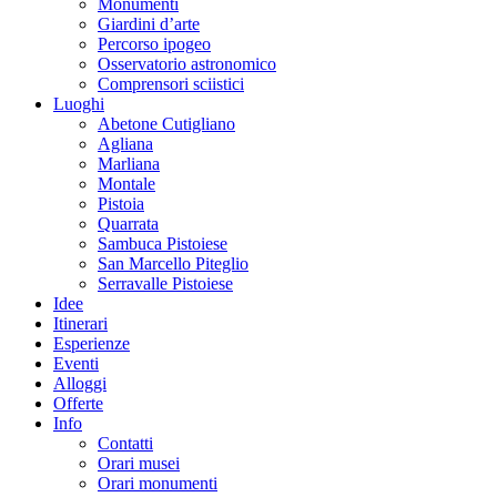
Monumenti
Giardini d’arte
Percorso ipogeo
Osservatorio astronomico
Comprensori sciistici
Luoghi
Abetone Cutigliano
Agliana
Marliana
Montale
Pistoia
Quarrata
Sambuca Pistoiese
San Marcello Piteglio
Serravalle Pistoiese
Idee
Itinerari
Esperienze
Eventi
Alloggi
Offerte
Info
Contatti
Orari musei
Orari monumenti