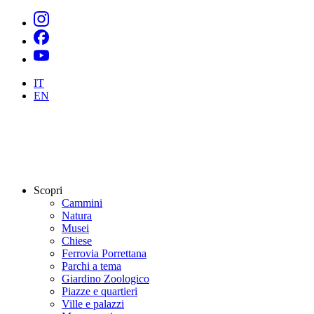
IT
EN
Scopri
Cammini
Natura
Musei
Chiese
Ferrovia Porrettana
Parchi a tema
Giardino Zoologico
Piazze e quartieri
Ville e palazzi