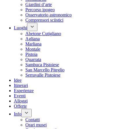
Giardini d’arte
Percorso ipogeo
Osservatorio astronomico
Comprensori sciistici
Luoghi
Abetone Cutigliano
Agliana
Marliana
Montale
Pistoia
Quarrata
Sambuca Pistoiese
San Marcello Piteglio
Serravalle Pistoiese
Idee
Itinerari
Esperienze
Eventi
Alloggi
Offerte
Info
Contatti
Orari musei