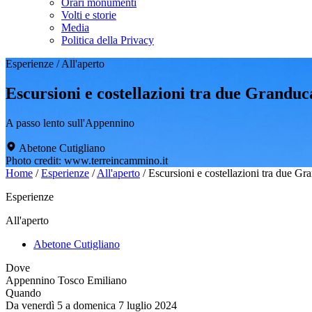
Orari monumenti
Volti e storie
Media
Politica della Privacy
Esperienze
/
All'aperto
Escursioni e costellazioni tra due Granduc
A passo lento sull'Appennino
Abetone Cutigliano
Photo credit: www.terreincammino.it
Home
/
Esperienze
/
All'aperto
/
Escursioni e costellazioni tra due Gr
Esperienze
All'aperto
Abetone Cutigliano
Dove
Appennino Tosco Emiliano
Quando
Da venerdì 5 a domenica 7 luglio 2024