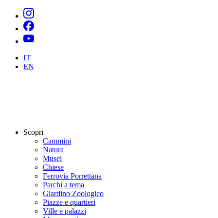
IT
EN
Scopri
Cammini
Natura
Musei
Chiese
Ferrovia Porrettana
Parchi a tema
Giardino Zoologico
Piazze e quartieri
Ville e palazzi