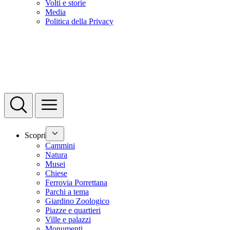
Volti e storie
Media
Politica della Privacy
Scopri
Cammini
Natura
Musei
Chiese
Ferrovia Porrettana
Parchi a tema
Giardino Zoologico
Piazze e quartieri
Ville e palazzi
Monumenti