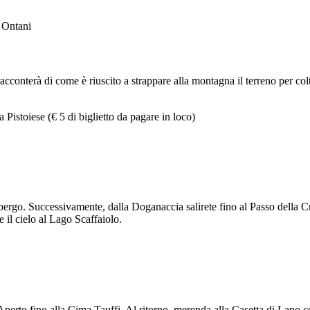
i Ontani
conterà di come è riuscito a strappare alla montagna il terreno per colt
Pistoiese (€ 5 di biglietto da pagare in loco)
lbergo. Successivamente, dalla Doganaccia salirete fino al Passo della C
 il cielo al Lago Scaffaiolo.
 Aperto fino alla Cima Tauffi. Al ritorno, merenda alla Casetta di Lapo co