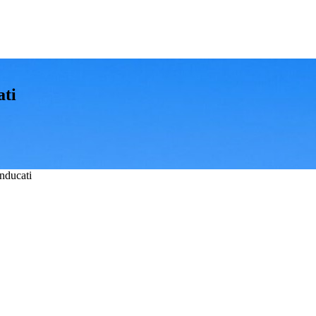
ati
anducati