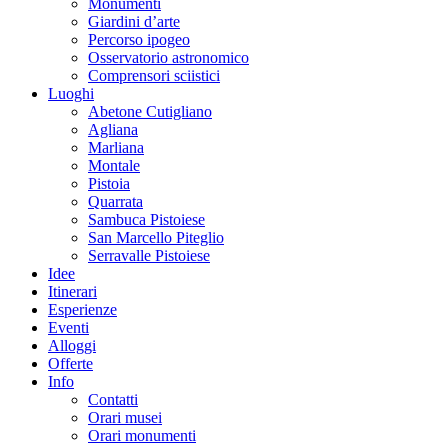
Monumenti
Giardini d’arte
Percorso ipogeo
Osservatorio astronomico
Comprensori sciistici
Luoghi
Abetone Cutigliano
Agliana
Marliana
Montale
Pistoia
Quarrata
Sambuca Pistoiese
San Marcello Piteglio
Serravalle Pistoiese
Idee
Itinerari
Esperienze
Eventi
Alloggi
Offerte
Info
Contatti
Orari musei
Orari monumenti