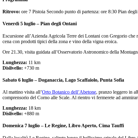
Ritrovo:
ore 7 Pistoia Secondo punto di partenza: ore 8:30 Pian degl
Venerdì 5 luglio – Pian degli Ontani
Escursione all’Azienda Agricola Terre dei Lontani con Gregorio che rac
cena con prodotti tipici della zona e vino della vigna eroica.
Ore 21.30, visita guidata all’Osservatorio Astronomico della Montagna 
Lunghezza:
11 km
Dislivello:
+730 m
Sabato 6 luglio – Doganaccia, Lago Scaffaiolo, Punta Sofia
Al mattino visita all’
Orto Botanico dell’Abetone
, pranzo leggero in a
comprensorio del Corno alle Scale. Al rientro vi fermerete ad ammirare
Lunghezza:
18 km
Dislivello:
+880 m
Domenica 7 luglio – Le Regine, Libro Aperto, Cima Tauffi
Dalla località Le Regine, salirete lungo il bellissimo crinale del Libro