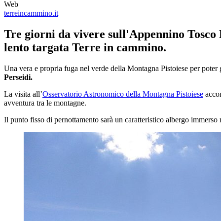
Web
terreincammino.it
Tre giorni da vivere sull'Appennino Tosco 
lento targata Terre in cammino.
Una vera e propria fuga nel verde della Montagna Pistoiese per poter go
Perseidi.
La visita all’
Osservatorio Astronomico della Montagna Pistoiese
accom
avventura tra le montagne.
Il punto fisso di pernottamento sarà un caratteristico albergo immerso 