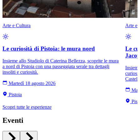
Arte e Cultura
Arte e 
Le curiosità di Pistoia: le mura nord
Le cu
Jacop
Insieme allo Studiolo di Caterina Bellezza, scoprite le mura
a nord di Pistoia con una passeggiata serale tra dettagli
Insieme
insoliti e curiosità.
curiosi
Castell
Martedì 18 agosto 2026
Mart
Pistoia
Pist
Scopri tutte le esperienze
Eventi