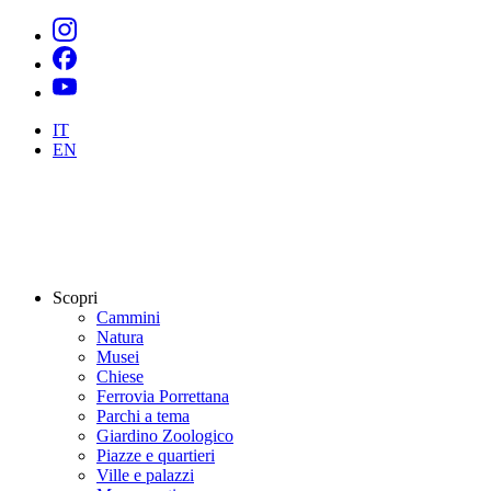
IT
EN
Scopri
Cammini
Natura
Musei
Chiese
Ferrovia Porrettana
Parchi a tema
Giardino Zoologico
Piazze e quartieri
Ville e palazzi