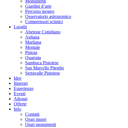
Monumenti
Giardini d’arte
Percorso ipogeo
Osservatorio astronomico
Comprensori sciistici
Luoghi
Abetone Cutigliano
Agliana
Marliana
Montale
Pistoia
Quarrata
Sambuca Pistoiese
San Marcello Piteglio
Serravalle Pistoiese
Idee
Itinerari
Esperienze
Eventi
Alloggi
Offerte
Info
Contatti
Orari musei
Orari monumenti