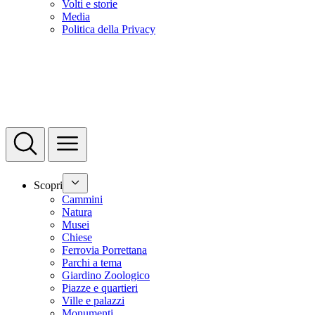
Volti e storie
Media
Politica della Privacy
Scopri
Cammini
Natura
Musei
Chiese
Ferrovia Porrettana
Parchi a tema
Giardino Zoologico
Piazze e quartieri
Ville e palazzi
Monumenti