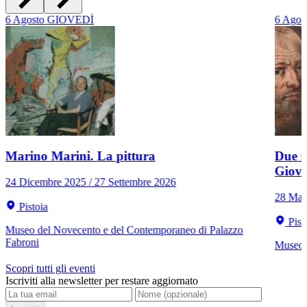
6
Agosto
GIOVEDÌ
6
Agos
Marino Marini. La pittura
Due r
Giov
24 Dicembre 2025 / 27 Settembre 2026
28 Mar
Pistoia
Pist
Museo del Novecento e del Contemporaneo di Palazzo
Fabroni
Museo C
Scopri tutti gli eventi
Iscriviti alla newsletter per restare aggiornato