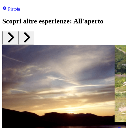
Pistoia
Pistoia
Pistoia
Pistoia
Pistoia
Pistoia
Scopri altre esperienze
:
All'aperto