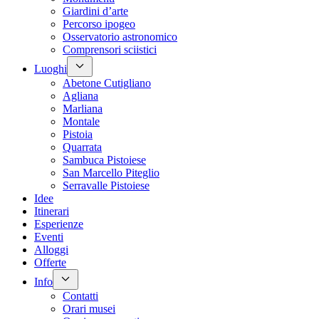
Giardini d’arte
Percorso ipogeo
Osservatorio astronomico
Comprensori sciistici
Luoghi
Abetone Cutigliano
Agliana
Marliana
Montale
Pistoia
Quarrata
Sambuca Pistoiese
San Marcello Piteglio
Serravalle Pistoiese
Idee
Itinerari
Esperienze
Eventi
Alloggi
Offerte
Info
Contatti
Orari musei