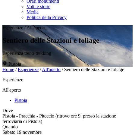
Orari monumenti
Volti e storie
Media
Politica della Privacy
Esperienze
/
All'aperto
Sentiero delle Stazioni e foliage
Esperienza treno-trekking
Pistoia
Home
/
Esperienze
/
All'aperto
/
Sentiero delle Stazioni e foliage
Esperienze
All'aperto
Pistoia
Dove
Pistoia - Pracchia - Piteccio (ritrovo ore 9, presso la stazione
ferroviaria di Pistoia)
Quando
Sabato 19 novembre