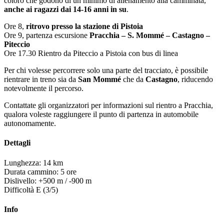
coloro che godono di un minimo di allenamento alla camminata,
anche ai ragazzi dai 14-16 anni in su
.
Ore 8,
ritrovo presso la stazione di Pistoia
Ore 9, partenza escursione
Pracchia – S. Mommé – Castagno –
Piteccio
Ore 17.30 Rientro da Piteccio a Pistoia con bus di linea
Per chi volesse percorrere solo una parte del tracciato, è possibile
rientrare in treno sia da
San Mommé
che da
Castagno
, riducendo
notevolmente il percorso.
Contattate gli organizzatori per informazioni sul rientro a Pracchia,
qualora voleste raggiungere il punto di partenza in automobile
autonomamente.
Dettagli
Lunghezza: 14 km
Durata cammino: 5 ore
Dislivello: +500 m / -900 m
Difficoltà E (3/5)
Info