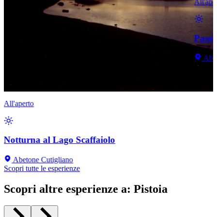
All'ape
Passi 
Abet
All'aperto
Notturna al Lago Scaffaiolo
Abetone Cutigliano
Scopri tutte le esperienze
Scopri altre esperienze a
:
Pistoia