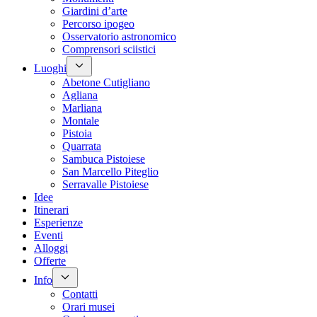
Giardini d’arte
Percorso ipogeo
Osservatorio astronomico
Comprensori sciistici
Luoghi
Abetone Cutigliano
Agliana
Marliana
Montale
Pistoia
Quarrata
Sambuca Pistoiese
San Marcello Piteglio
Serravalle Pistoiese
Idee
Itinerari
Esperienze
Eventi
Alloggi
Offerte
Info
Contatti
Orari musei