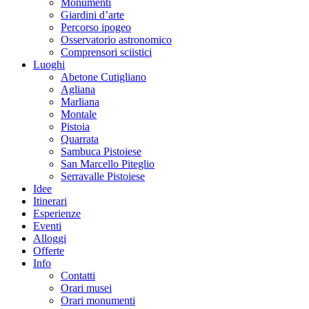
Monumenti
Giardini d’arte
Percorso ipogeo
Osservatorio astronomico
Comprensori sciistici
Luoghi
Abetone Cutigliano
Agliana
Marliana
Montale
Pistoia
Quarrata
Sambuca Pistoiese
San Marcello Piteglio
Serravalle Pistoiese
Idee
Itinerari
Esperienze
Eventi
Alloggi
Offerte
Info
Contatti
Orari musei
Orari monumenti