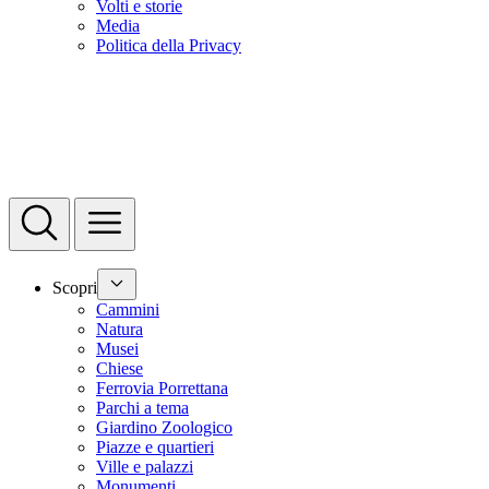
Volti e storie
Media
Politica della Privacy
Scopri
Cammini
Natura
Musei
Chiese
Ferrovia Porrettana
Parchi a tema
Giardino Zoologico
Piazze e quartieri
Ville e palazzi
Monumenti