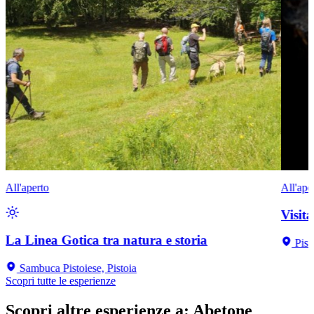
All'aperto
All'ape
Visit
La Linea Gotica tra natura e storia
Pist
Sambuca Pistoiese, Pistoia
Scopri tutte le esperienze
Scopri altre esperienze a
:
Abetone