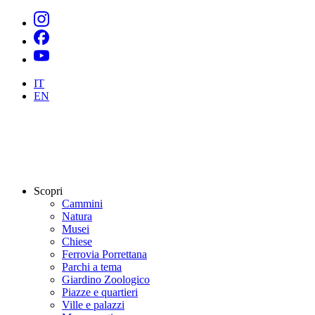
IT
EN
Scopri
Cammini
Natura
Musei
Chiese
Ferrovia Porrettana
Parchi a tema
Giardino Zoologico
Piazze e quartieri
Ville e palazzi