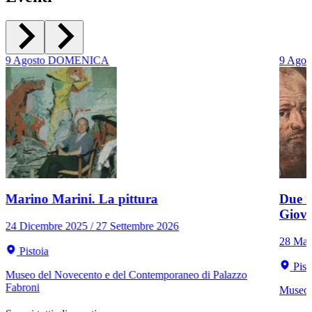
9
Agosto
DOMENICA
9
Agos
Marino Marini. La pittura
Due r
Giov
24 Dicembre 2025 / 27 Settembre 2026
28 Mar
Pistoia
Pist
Museo del Novecento e del Contemporaneo di Palazzo
Fabroni
Museo C