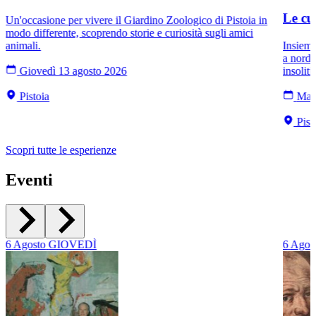
Le cu
Un'occasione per vivere il Giardino Zoologico di Pistoia in
modo differente, scoprendo storie e curiosità sugli amici
animali.
Insieme
a nord 
Giovedì 13 agosto 2026
insoliti
Pistoia
Mart
Pist
Scopri tutte le esperienze
Eventi
6
Agosto
GIOVEDÌ
6
Agos