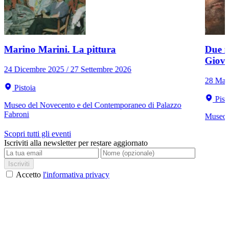
Marino Marini. La pittura
Due r
Giov
24 Dicembre 2025 / 27 Settembre 2026
28 Mar
Pistoia
Pist
Museo del Novecento e del Contemporaneo di Palazzo
Fabroni
Museo C
Scopri tutti gli eventi
Iscriviti alla newsletter per restare aggiornato
Iscriviti
Accetto
l'informativa privacy