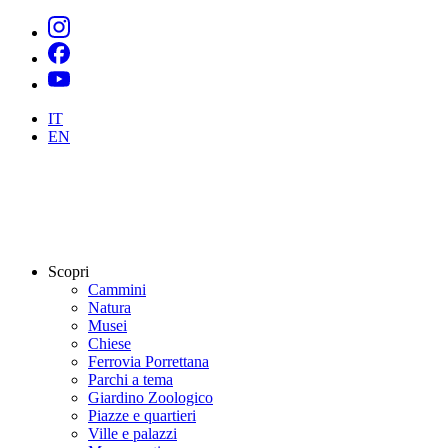
IT
EN
Scopri
Cammini
Natura
Musei
Chiese
Ferrovia Porrettana
Parchi a tema
Giardino Zoologico
Piazze e quartieri
Ville e palazzi