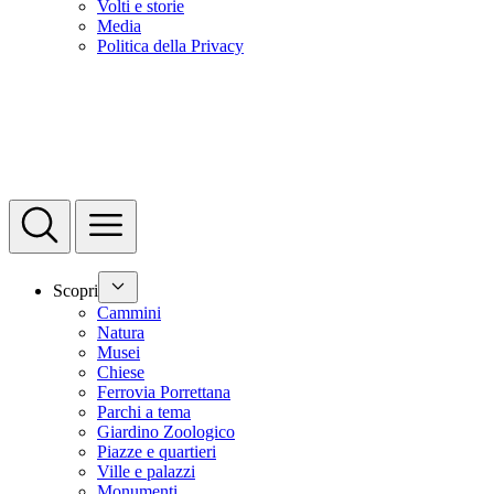
Volti e storie
Media
Politica della Privacy
Scopri
Cammini
Natura
Musei
Chiese
Ferrovia Porrettana
Parchi a tema
Giardino Zoologico
Piazze e quartieri
Ville e palazzi
Monumenti