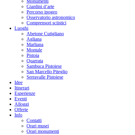
Monumenti
Giardini d’arte
Percorso ipogeo
Osservatorio astronomico
Comprensori sciistici
Luoghi
Abetone Cutigliano
Agliana
Marliana
Montale
Pistoia
Quarrata
Sambuca Pistoiese
San Marcello Piteglio
Serravalle Pistoiese
Idee
Itinerari
Esperienze
Eventi
Alloggi
Offerte
Info
Contatti
Orari musei
Orari monumenti