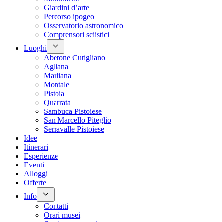
Giardini d’arte
Percorso ipogeo
Osservatorio astronomico
Comprensori sciistici
Luoghi
Abetone Cutigliano
Agliana
Marliana
Montale
Pistoia
Quarrata
Sambuca Pistoiese
San Marcello Piteglio
Serravalle Pistoiese
Idee
Itinerari
Esperienze
Eventi
Alloggi
Offerte
Info
Contatti
Orari musei