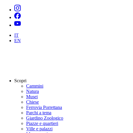
IT
EN
Scopri
Cammini
Natura
Musei
Chiese
Ferrovia Porrettana
Parchi a tema
Giardino Zoologico
Piazze e quartieri
Ville e palazzi