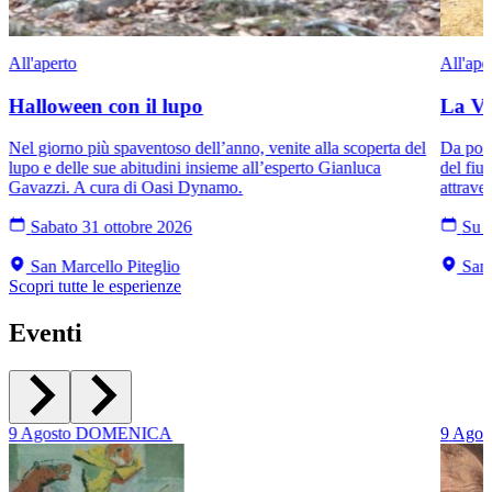
All'aperto
All'ape
Halloween con il lupo
La Val
Nel giorno più spaventoso dell’anno, venite alla scoperta del
Da pont
lupo e delle sue abitudini insieme all’esperto Gianluca
del fiu
Gavazzi. A cura di Oasi Dynamo.
attraver
Sabato 31 ottobre 2026
Su r
San Marcello Piteglio
San 
Scopri tutte le esperienze
Eventi
9
Agosto
DOMENICA
9
Agos