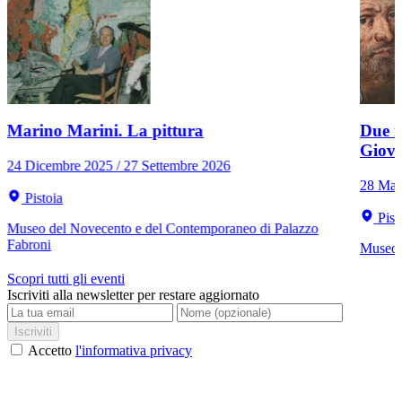
Marino Marini. La pittura
Due r
Giov
24 Dicembre 2025 / 27 Settembre 2026
28 Mar
Pistoia
Pist
Museo del Novecento e del Contemporaneo di Palazzo
Fabroni
Museo C
Scopri tutti gli eventi
Iscriviti alla newsletter per restare aggiornato
Iscriviti
Accetto
l'informativa privacy