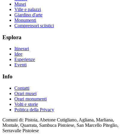
Musei
Ville e palazzi
Giardino d'arte
Monumenti
Comprensori sciistici
Esplora
Itinerari
Idee
Esperienze
Eventi
Info
Contatti
Orari musei
Orari monumenti
Volti e storie
Politica della Privacy
Comuni di: Pistoia, Abetone Cutigliano, Agliana, Marliana,
Montale, Quarrata, Sambuca Pistoiese, San Marcello Piteglio,
Serravalle Pistoiese