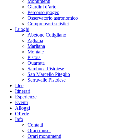
Monumenti
Giardini d’arte
Percorso ipogeo
Osservatorio astronomico
Comprensori sciistici
Luoghi
Abetone Cutigliano
Agliana
Marliana
Montale
Pistoia
Quarrata
Sambuca Pistoiese
San Marcello Piteglio
Serravalle Pistoiese
Idee
Itinerari
Esperienze
Eventi
Alloggi
Offerte
Info
Contatti
Orari musei
Orari monumenti