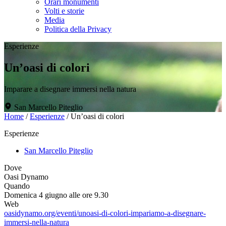
Orari monumenti
Volti e storie
Media
Politica della Privacy
Esperienze
Un’oasi di colori
Imparare a disegnare immersi nella natura
San Marcello Piteglio
Home
/
Esperienze
/
Un’oasi di colori
Esperienze
San Marcello Piteglio
Dove
Oasi Dynamo
Quando
Domenica 4 giugno alle ore 9.30
Web
oasidynamo.org/eventi/unoasi-di-colori-impariamo-a-disegnare-
immersi-nella-natura