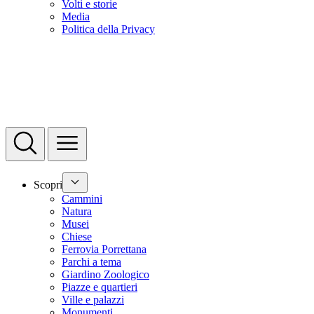
Volti e storie
Media
Politica della Privacy
Scopri
Cammini
Natura
Musei
Chiese
Ferrovia Porrettana
Parchi a tema
Giardino Zoologico
Piazze e quartieri
Ville e palazzi
Monumenti