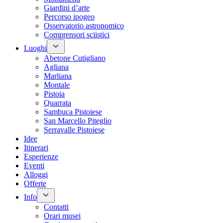
Giardini d’arte
Percorso ipogeo
Osservatorio astronomico
Comprensori sciistici
Luoghi
Abetone Cutigliano
Agliana
Marliana
Montale
Pistoia
Quarrata
Sambuca Pistoiese
San Marcello Piteglio
Serravalle Pistoiese
Idee
Itinerari
Esperienze
Eventi
Alloggi
Offerte
Info
Contatti
Orari musei