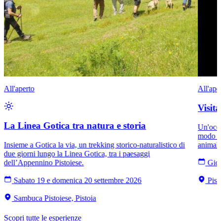
All'aperto
All'ape
Visit
La Linea Gotica tra natura e storia
Un'occa
modo di
Insieme a Gotica la via, un trekking storico-naturalistico di
animali
due giorni lungo la Linea Gotica, tra i paesaggi
dell’Appennino Pistoiese.
Giov
Sabato 19 e domenica 20 settembre 2026
Pist
Sambuca Pistoiese, Pistoia
Scopri tutte le esperienze