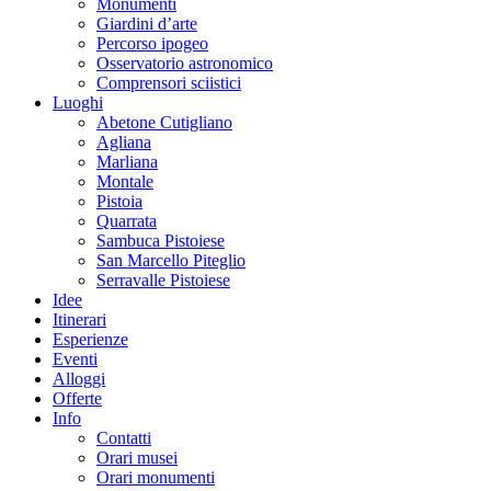
Monumenti
Giardini d’arte
Percorso ipogeo
Osservatorio astronomico
Comprensori sciistici
Luoghi
Abetone Cutigliano
Agliana
Marliana
Montale
Pistoia
Quarrata
Sambuca Pistoiese
San Marcello Piteglio
Serravalle Pistoiese
Idee
Itinerari
Esperienze
Eventi
Alloggi
Offerte
Info
Contatti
Orari musei
Orari monumenti