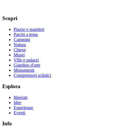
Scopri
Piazze e quartieri
Parchi a tema
Cammini
Natura
Chiese
Musei
Ville e palazzi
Giardino d'arte
Monumenti
Comprensori sciistici
Esplora
Itinerari
Idee
Esperienze
Eventi
Info