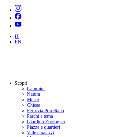
IT
EN
Scopri
Cammini
Natura
Musei
Chiese
Ferrovia Porrettana
Parchi a tema
Giardino Zoologico
Piazze e quartieri
Ville e palazzi