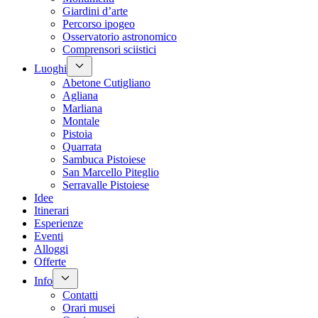
Giardini d’arte
Percorso ipogeo
Osservatorio astronomico
Comprensori sciistici
Luoghi
Abetone Cutigliano
Agliana
Marliana
Montale
Pistoia
Quarrata
Sambuca Pistoiese
San Marcello Piteglio
Serravalle Pistoiese
Idee
Itinerari
Esperienze
Eventi
Alloggi
Offerte
Info
Contatti
Orari musei