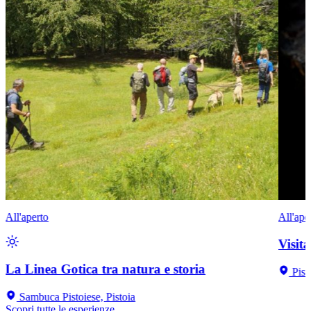
All'aperto
All'ape
Visit
La Linea Gotica tra natura e storia
Pist
Sambuca Pistoiese, Pistoia
Scopri tutte le esperienze