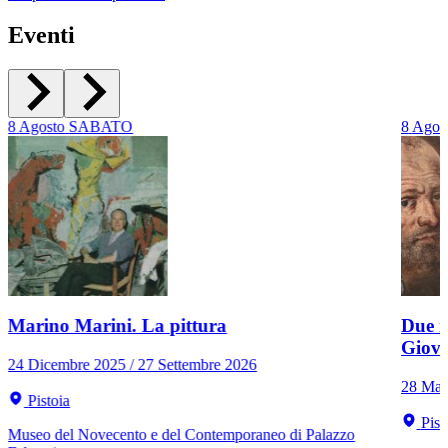
Eventi
8
Agosto
SABATO
8
Agos
Marino Marini. La pittura
Due r
Giov
24 Dicembre 2025 / 27 Settembre 2026
28 Mar
Pistoia
Pist
Museo del Novecento e del Contemporaneo di Palazzo