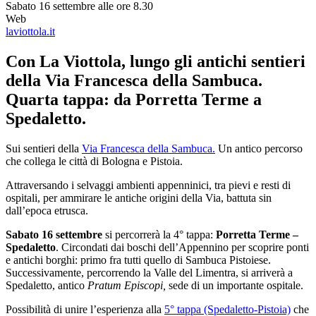
Sabato 16 settembre alle ore 8.30
Web
laviottola.it
Con La Viottola, lungo gli antichi sentieri
della Via Francesca della Sambuca.
Quarta tappa: da Porretta Terme a
Spedaletto.
Sui sentieri della
Via Francesca della Sambuca.
Un antico percorso
che collega le città di Bologna e Pistoia.
Attraversando i selvaggi ambienti appenninici, tra pievi e resti di
ospitali, per ammirare le antiche origini della Via, battuta sin
dall’epoca etrusca.
Sabato 16 settembre
si percorrerà la 4° tappa:
Porretta Terme
–
Spedaletto
. Circondati dai boschi dell’Appennino per scoprire ponti
e antichi borghi: primo fra tutti quello di Sambuca Pistoiese.
Successivamente, percorrendo la Valle del Limentra, si arriverà a
Spedaletto, antico
Pratum Episcopi,
sede di un importante ospitale.
Possibilità di unire l’esperienza alla
5° tappa (Spedaletto-Pistoia)
che