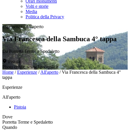
Orari monumenti
Volti e storie
Media
Politica della Privacy
Esperienze
/
All'aperto
Via Francesca della Sambuca 4° tappa
Da Porretta Terme a Spedaletto
Pistoia
Photo credit: www.laviottola.it
Home
/
Esperienze
/
All'aperto
/
Via Francesca della Sambuca 4°
tappa
Esperienze
All'aperto
Pistoia
Dove
Porretta Terme e Spedaletto
Quando