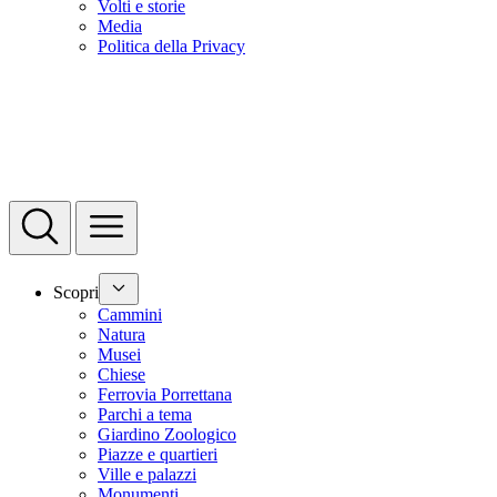
Volti e storie
Media
Politica della Privacy
Scopri
Cammini
Natura
Musei
Chiese
Ferrovia Porrettana
Parchi a tema
Giardino Zoologico
Piazze e quartieri
Ville e palazzi
Monumenti