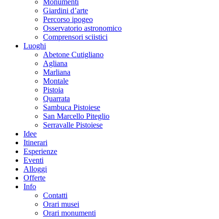
Monumenti
Giardini d’arte
Percorso ipogeo
Osservatorio astronomico
Comprensori sciistici
Luoghi
Abetone Cutigliano
Agliana
Marliana
Montale
Pistoia
Quarrata
Sambuca Pistoiese
San Marcello Piteglio
Serravalle Pistoiese
Idee
Itinerari
Esperienze
Eventi
Alloggi
Offerte
Info
Contatti
Orari musei
Orari monumenti