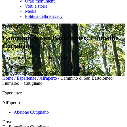
Orari monumenti
Volti e storie
Media
Politica della Privacy
Esperienze
/
All'aperto
Cammino di San Bartolomeo: Fiumalbo –
Cutigliano
Un percorso tra natura, cultura e storia
Abetone Cutigliano
Photo credit: Cammino di San Bartolomeo Facebook
Home
/
Esperienze
/
All'aperto
/
Cammino di San Bartolomeo:
Fiumalbo – Cutigliano
Esperienze
All'aperto
Abetone Cutigliano
Dove
Da Fiumalbo a Cutigliano