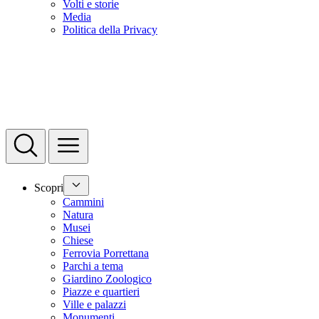
Volti e storie
Media
Politica della Privacy
Scopri
Cammini
Natura
Musei
Chiese
Ferrovia Porrettana
Parchi a tema
Giardino Zoologico
Piazze e quartieri
Ville e palazzi
Monumenti