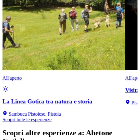
All'aperto
All'ape
Visit
La Linea Gotica tra natura e storia
Pist
Sambuca Pistoiese, Pistoia
Scopri tutte le esperienze
Scopri altre esperienze a
:
Abetone