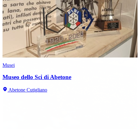
Musei
Museo dello Sci di Abetone
Abetone Cutigliano
Natura
Parchi a tema
Natura
Comprensori sciistici
Natura