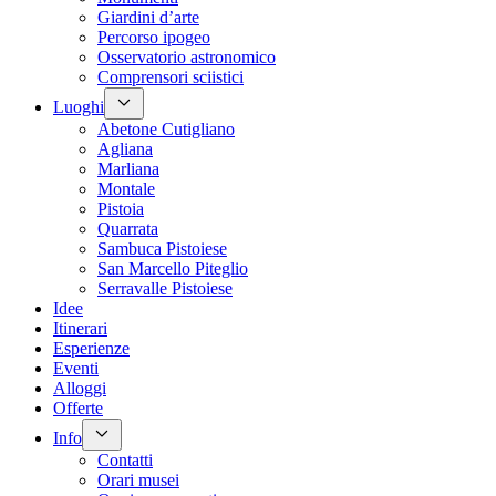
Giardini d’arte
Percorso ipogeo
Osservatorio astronomico
Comprensori sciistici
Luoghi
Abetone Cutigliano
Agliana
Marliana
Montale
Pistoia
Quarrata
Sambuca Pistoiese
San Marcello Piteglio
Serravalle Pistoiese
Idee
Itinerari
Esperienze
Eventi
Alloggi
Offerte
Info
Contatti
Orari musei