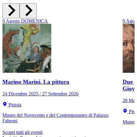
9
Agosto
DOMENICA
9
Agos
Marino Marini. La pittura
Due r
Giov
24 Dicembre 2025 / 27 Settembre 2026
28 Mar
Pistoia
Pist
Museo del Novecento e del Contemporaneo di Palazzo
Fabroni
Museo C
Scopri tutti gli eventi