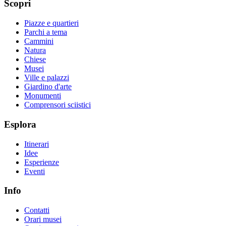
Scopri
Piazze e quartieri
Parchi a tema
Cammini
Natura
Chiese
Musei
Ville e palazzi
Giardino d'arte
Monumenti
Comprensori sciistici
Esplora
Itinerari
Idee
Esperienze
Eventi
Info
Contatti
Orari musei