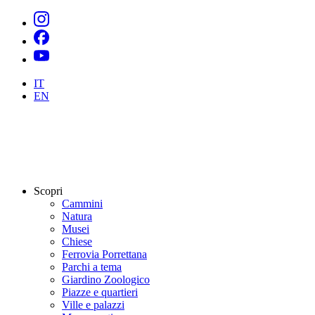
IT
EN
Scopri
Cammini
Natura
Musei
Chiese
Ferrovia Porrettana
Parchi a tema
Giardino Zoologico
Piazze e quartieri
Ville e palazzi