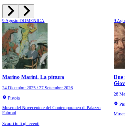
9
Agosto
DOMENICA
9
Agos
Marino Marini. La pittura
Due r
Giov
24 Dicembre 2025 / 27 Settembre 2026
28 Mar
Pistoia
Pist
Museo del Novecento e del Contemporaneo di Palazzo
Fabroni
Museo C
Scopri tutti gli eventi