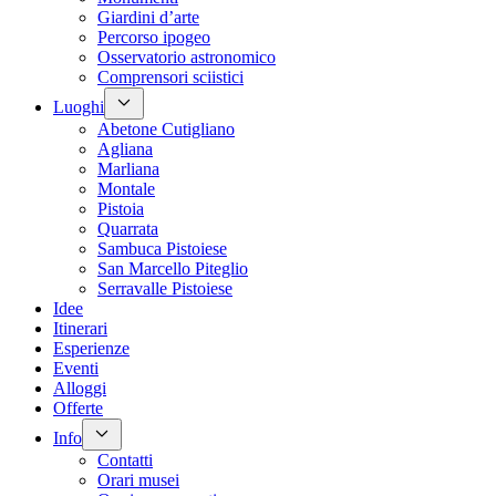
Giardini d’arte
Percorso ipogeo
Osservatorio astronomico
Comprensori sciistici
Luoghi
Abetone Cutigliano
Agliana
Marliana
Montale
Pistoia
Quarrata
Sambuca Pistoiese
San Marcello Piteglio
Serravalle Pistoiese
Idee
Itinerari
Esperienze
Eventi
Alloggi
Offerte
Info
Contatti
Orari musei