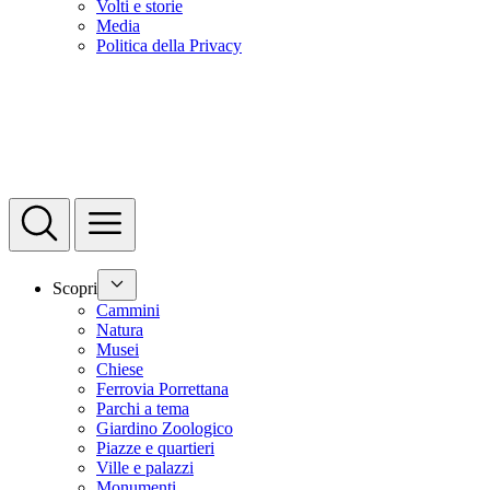
Volti e storie
Media
Politica della Privacy
Scopri
Cammini
Natura
Musei
Chiese
Ferrovia Porrettana
Parchi a tema
Giardino Zoologico
Piazze e quartieri
Ville e palazzi
Monumenti