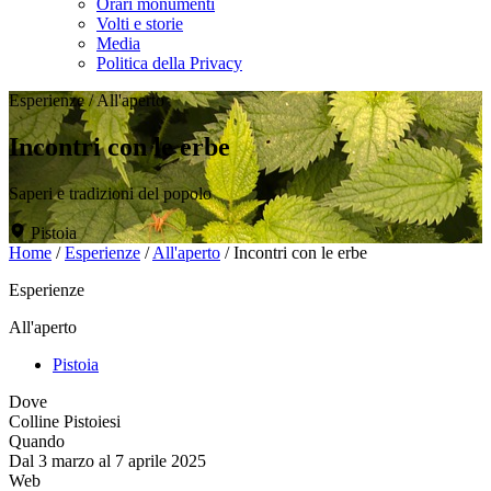
Orari monumenti
Volti e storie
Media
Politica della Privacy
Esperienze
/
All'aperto
Incontri con le erbe
Saperi e tradizioni del popolo
Pistoia
Home
/
Esperienze
/
All'aperto
/
Incontri con le erbe
Esperienze
All'aperto
Pistoia
Dove
Colline Pistoiesi
Quando
Dal 3 marzo al 7 aprile 2025
Web