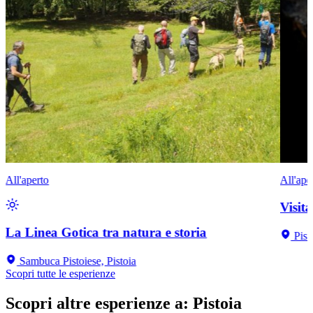
All'aperto
All'ape
Visit
La Linea Gotica tra natura e storia
Pist
Sambuca Pistoiese, Pistoia
Scopri tutte le esperienze
Scopri altre esperienze a
:
Pistoia