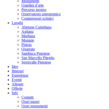
Monumenti
Giardini d’arte
Percorso ipogeo
Osservatorio astronomico
Comprensori sciistici
Luoghi
Abetone Cutigliano
Agliana
Marliana
Montale
Pistoia
Quarrata
Sambuca Pistoiese
San Marcello Piteglio
Serravalle Pistoiese
Idee
Itinerari
Esperienze
Eventi
Alloggi
Offerte
Info
Contatti
Orari musei
Orari monumenti