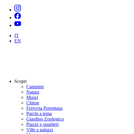
IT
EN
Scopri
Cammini
Natura
Musei
Chiese
Ferrovia Porrettana
Parchi a tema
Giardino Zoologico
Piazze e quartieri
Ville e palazzi