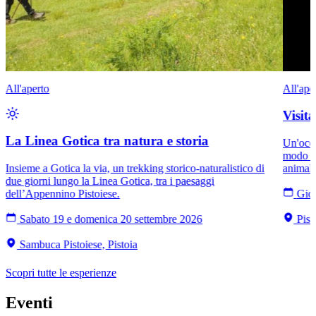
All'aperto
All'ape
Visit
La Linea Gotica tra natura e storia
Un'occa
modo di
Insieme a Gotica la via, un trekking storico-naturalistico di
animali
due giorni lungo la Linea Gotica, tra i paesaggi
dell’Appennino Pistoiese.
Giov
Sabato 19 e domenica 20 settembre 2026
Pist
Sambuca Pistoiese, Pistoia
Scopri tutte le esperienze
Eventi