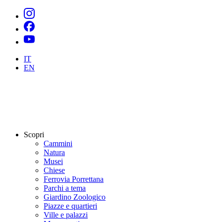
IT
EN
Scopri
Cammini
Natura
Musei
Chiese
Ferrovia Porrettana
Parchi a tema
Giardino Zoologico
Piazze e quartieri
Ville e palazzi