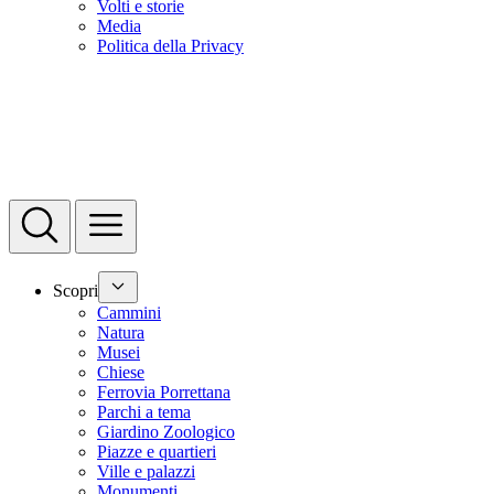
Volti e storie
Media
Politica della Privacy
Scopri
Cammini
Natura
Musei
Chiese
Ferrovia Porrettana
Parchi a tema
Giardino Zoologico
Piazze e quartieri
Ville e palazzi
Monumenti