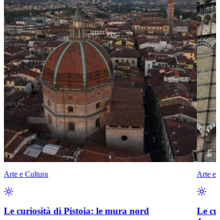
Arte e Cultura
Arte e 
Le curiosità di Pistoia: le mura nord
Le cu