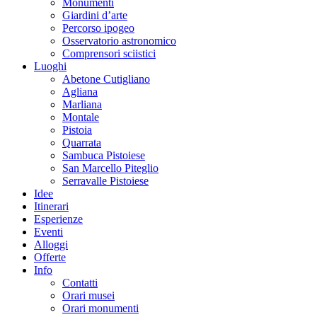
Monumenti
Giardini d’arte
Percorso ipogeo
Osservatorio astronomico
Comprensori sciistici
Luoghi
Abetone Cutigliano
Agliana
Marliana
Montale
Pistoia
Quarrata
Sambuca Pistoiese
San Marcello Piteglio
Serravalle Pistoiese
Idee
Itinerari
Esperienze
Eventi
Alloggi
Offerte
Info
Contatti
Orari musei
Orari monumenti