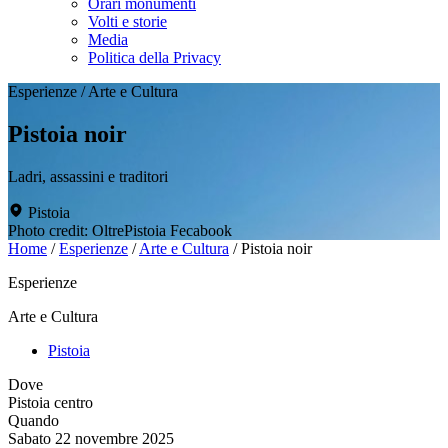
Orari monumenti
Volti e storie
Media
Politica della Privacy
Esperienze
/
Arte e Cultura
Pistoia noir
Ladri, assassini e traditori
Pistoia
Photo credit: OltrePistoia Fecabook
Home
/
Esperienze
/
Arte e Cultura
/
Pistoia noir
Esperienze
Arte e Cultura
Pistoia
Dove
Pistoia centro
Quando
Sabato 22 novembre 2025