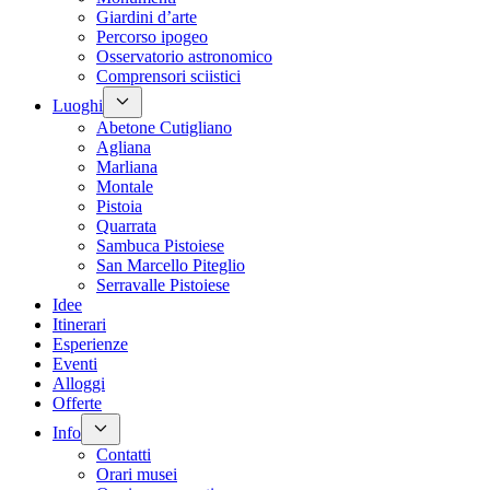
Giardini d’arte
Percorso ipogeo
Osservatorio astronomico
Comprensori sciistici
Luoghi
Abetone Cutigliano
Agliana
Marliana
Montale
Pistoia
Quarrata
Sambuca Pistoiese
San Marcello Piteglio
Serravalle Pistoiese
Idee
Itinerari
Esperienze
Eventi
Alloggi
Offerte
Info
Contatti
Orari musei