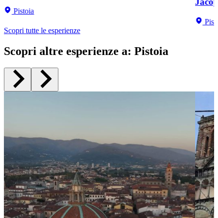
Jacop
Pistoia
Pist
Scopri tutte le esperienze
Scopri altre esperienze a
:
Pistoia