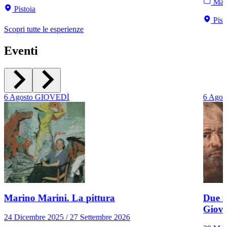
Mart
Pistoia
Pist
Scopri tutte le esperienze
Eventi
6
Agosto
GIOVEDÌ
6
Agos
Marino Marini. La pittura
Due r
Giov
24 Dicembre 2025 / 27 Settembre 2026