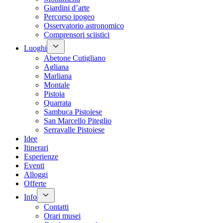
Giardini d’arte
Percorso ipogeo
Osservatorio astronomico
Comprensori sciistici
Luoghi
Abetone Cutigliano
Agliana
Marliana
Montale
Pistoia
Quarrata
Sambuca Pistoiese
San Marcello Piteglio
Serravalle Pistoiese
Idee
Itinerari
Esperienze
Eventi
Alloggi
Offerte
Info
Contatti
Orari musei