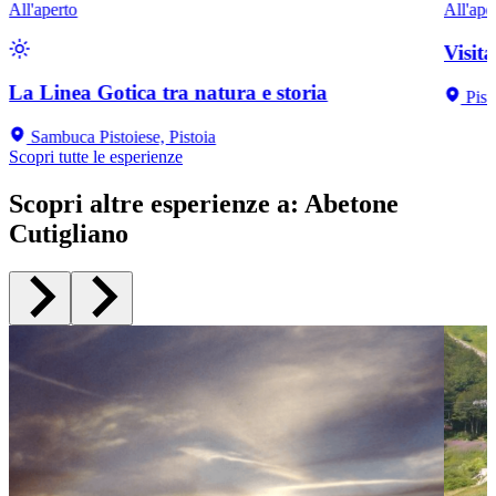
All'aperto
All'ape
Visit
La Linea Gotica tra natura e storia
Pist
Sambuca Pistoiese, Pistoia
Scopri tutte le esperienze
Scopri altre esperienze a
:
Abetone
Cutigliano