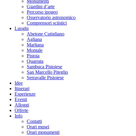
Monumenti
Giardini d’arte
Percorso ipogeo
Osservatorio astronomico
Comprensori sciistici
Luoghi
Abetone Cutigliano
Agliana
Marliana
Montale
Pistoia
Quarrata
Sambuca Pistoiese
San Marcello Piteglio
Serravalle Pistoiese
Idee
Itinerari
Esperienze
Eventi
Alloggi
Offerte
Info
Contatti
Orari musei
Orari monumenti