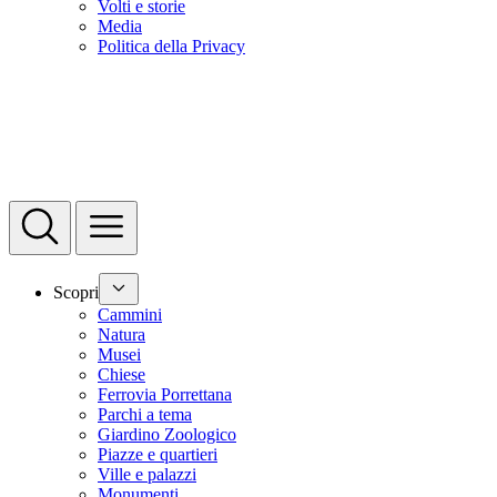
Volti e storie
Media
Politica della Privacy
Scopri
Cammini
Natura
Musei
Chiese
Ferrovia Porrettana
Parchi a tema
Giardino Zoologico
Piazze e quartieri
Ville e palazzi
Monumenti