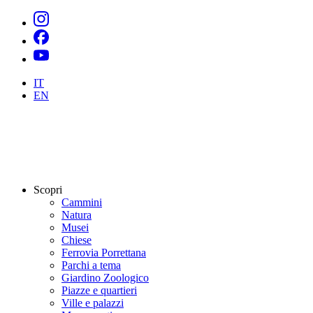
IT
EN
Scopri
Cammini
Natura
Musei
Chiese
Ferrovia Porrettana
Parchi a tema
Giardino Zoologico
Piazze e quartieri
Ville e palazzi