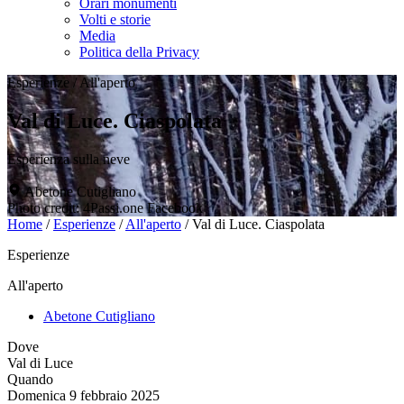
Orari monumenti
Volti e storie
Media
Politica della Privacy
Esperienze
/
All'aperto
Val di Luce. Ciaspolata
Esperienza sulla neve
Abetone Cutigliano
Photo credit: 4Passi.one Facebook
Home
/
Esperienze
/
All'aperto
/
Val di Luce. Ciaspolata
Esperienze
All'aperto
Abetone Cutigliano
Dove
Val di Luce
Quando
Domenica 9 febbraio 2025