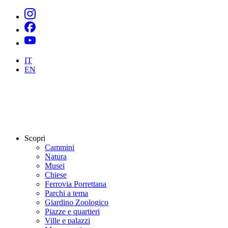
IT
EN
Scopri
Cammini
Natura
Musei
Chiese
Ferrovia Porrettana
Parchi a tema
Giardino Zoologico
Piazze e quartieri
Ville e palazzi