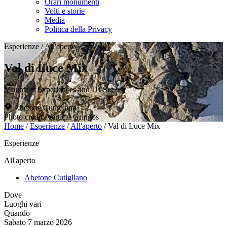
Orari monumenti
Volti e storie
Media
Politica della Privacy
Esperienze
/
All'aperto
Val di Luce Mix
Mountain Experiences and DJ Set
Abetone Cutigliano
Photo credit: Vertical Gringos
Home
/
Esperienze
/
All'aperto
/
Val di Luce Mix
Esperienze
All'aperto
Abetone Cutigliano
Dove
Luoghi vari
Quando
Sabato 7 marzo 2026