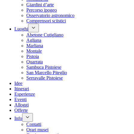
Giardini d’arte
Percorso ipogeo
Osservatorio astronomico
Comprensori sciistici
Luoghi
Abetone Cutigliano
Agliana
Marliana
Montale
Pistoia
Quarrata
Sambuca Pistoiese
San Marcello Piteglio
Serravalle Pistoiese
Idee
Itinerari
Esperienze
Eventi
Alloggi
Offerte
Info
Contatti
Orari musei