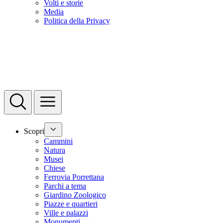
Volti e storie
Media
Politica della Privacy
Scopri
Cammini
Natura
Musei
Chiese
Ferrovia Porrettana
Parchi a tema
Giardino Zoologico
Piazze e quartieri
Ville e palazzi
Monumenti