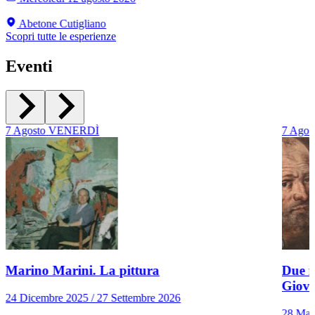
Abetone Cutigliano
Scopri tutte le esperienze
Eventi
7
Agosto
VENERDÌ
7
Agos
Marino Marini. La pittura
Due r
Giov
24 Dicembre 2025 / 27 Settembre 2026
28 Mar