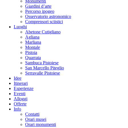
Monumenti
Giardini d’arte
Percorso ipogeo
Osservatorio astronomico
Comprensori sciistici
Luoghi
Abetone Cutigliano
Agliana
Marliana
Montale
Pistoia
Quarrata
Sambuca Pistoiese
San Marcello Piteglio
Serravalle Pistoiese
Idee
Itinerari
Esperienze
Eventi
Alloggi
Offerte
Info
Contatti
Orari musei
Orari monumenti