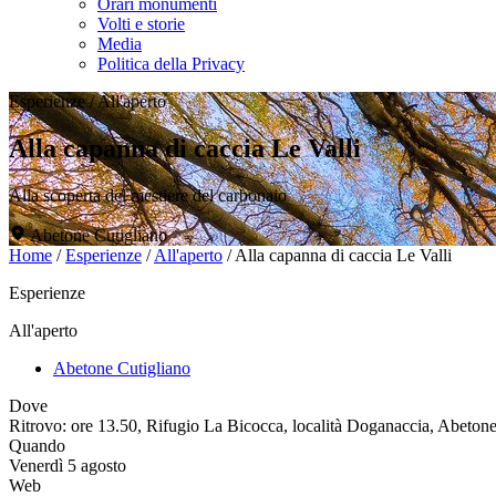
Orari monumenti
Volti e storie
Media
Politica della Privacy
Esperienze
/
All'aperto
Alla capanna di caccia Le Valli
Alla scoperta del mestiere del carbonaio
Abetone Cutigliano
Home
/
Esperienze
/
All'aperto
/
Alla capanna di caccia Le Valli
Esperienze
All'aperto
Abetone Cutigliano
Dove
Ritrovo: ore 13.50, Rifugio La Bicocca, località Doganaccia, Abetone
Quando
Venerdì 5 agosto
Web