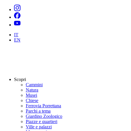
IT
EN
Scopri
Cammini
Natura
Musei
Chiese
Ferrovia Porrettana
Parchi a tema
Giardino Zoologico
Piazze e quartieri
Ville e palazzi