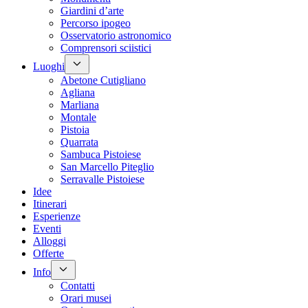
Giardini d’arte
Percorso ipogeo
Osservatorio astronomico
Comprensori sciistici
Luoghi
Abetone Cutigliano
Agliana
Marliana
Montale
Pistoia
Quarrata
Sambuca Pistoiese
San Marcello Piteglio
Serravalle Pistoiese
Idee
Itinerari
Esperienze
Eventi
Alloggi
Offerte
Info
Contatti
Orari musei