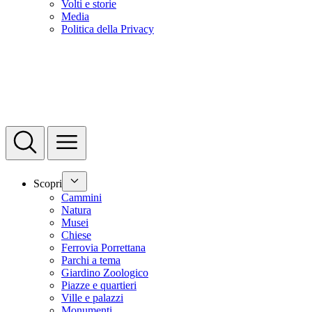
Volti e storie
Media
Politica della Privacy
Scopri
Cammini
Natura
Musei
Chiese
Ferrovia Porrettana
Parchi a tema
Giardino Zoologico
Piazze e quartieri
Ville e palazzi
Monumenti