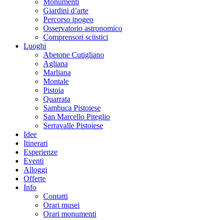
Monumenti
Giardini d’arte
Percorso ipogeo
Osservatorio astronomico
Comprensori sciistici
Luoghi
Abetone Cutigliano
Agliana
Marliana
Montale
Pistoia
Quarrata
Sambuca Pistoiese
San Marcello Piteglio
Serravalle Pistoiese
Idee
Itinerari
Esperienze
Eventi
Alloggi
Offerte
Info
Contatti
Orari musei
Orari monumenti