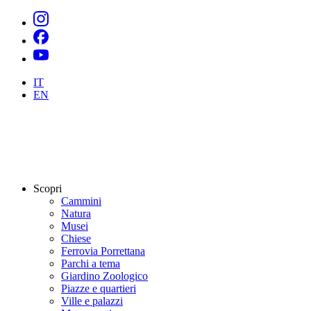
IT
EN
Scopri
Cammini
Natura
Musei
Chiese
Ferrovia Porrettana
Parchi a tema
Giardino Zoologico
Piazze e quartieri
Ville e palazzi