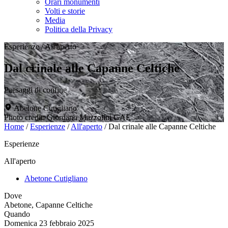
Orari monumenti
Volti e storie
Media
Politica della Privacy
Esperienze
/
All'aperto
Dal crinale alle Capanne Celtiche
Paesaggi di confine
Abetone Cutigliano
Photo credit: Giordano Mazzolini GAE
Home
/
Esperienze
/
All'aperto
/
Dal crinale alle Capanne Celtiche
Esperienze
All'aperto
Abetone Cutigliano
Dove
Abetone, Capanne Celtiche
Quando
Domenica 23 febbraio 2025