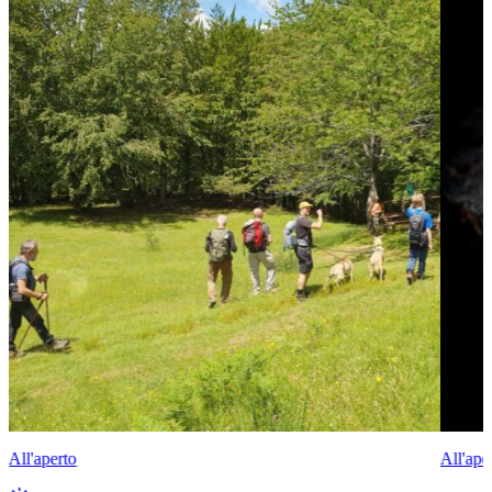
All'aperto
All'ape