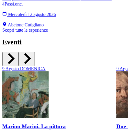
4Passi.one.
Mercoledì 12 agosto 2026
Abetone Cutigliano
Scopri tutte le esperienze
Eventi
9
Agosto
DOMENICA
9
Agos
Marino Marini. La pittura
Due r