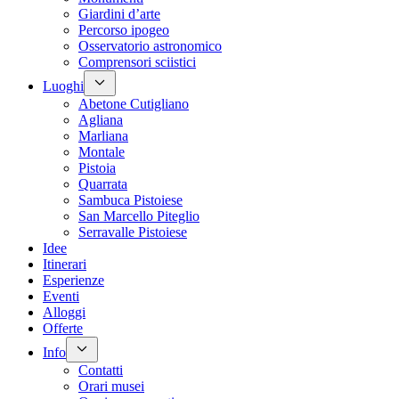
Giardini d’arte
Percorso ipogeo
Osservatorio astronomico
Comprensori sciistici
Luoghi
Abetone Cutigliano
Agliana
Marliana
Montale
Pistoia
Quarrata
Sambuca Pistoiese
San Marcello Piteglio
Serravalle Pistoiese
Idee
Itinerari
Esperienze
Eventi
Alloggi
Offerte
Info
Contatti
Orari musei