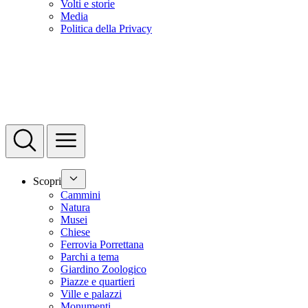
Volti e storie
Media
Politica della Privacy
Scopri
Cammini
Natura
Musei
Chiese
Ferrovia Porrettana
Parchi a tema
Giardino Zoologico
Piazze e quartieri
Ville e palazzi
Monumenti