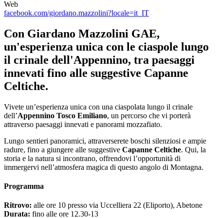
Web
facebook.com/giordano.mazzolini?locale=it_IT
Con Giardano Mazzolini GAE,
un'esperienza unica con le ciaspole lungo
il crinale dell'Appennino, tra paesaggi
innevati fino alle suggestive Capanne
Celtiche.
Vivete un’esperienza unica con una ciaspolata lungo il crinale
dell’
Appennino Tosco Emiliano
, un percorso che vi porterà
attraverso paesaggi innevati e panorami mozzafiato.
Lungo sentieri panoramici, attraverserete boschi silenziosi e ampie
radure, fino a giungere alle suggestive
Capanne Celtiche
. Qui, la
storia e la natura si incontrano, offrendovi l’opportunità di
immergervi nell’atmosfera magica di questo angolo di Montagna.
Programma
Ritrovo:
alle ore 10 presso via Uccelliera 22 (Eliporto), Abetone
Durata:
fino alle ore 12.30-13