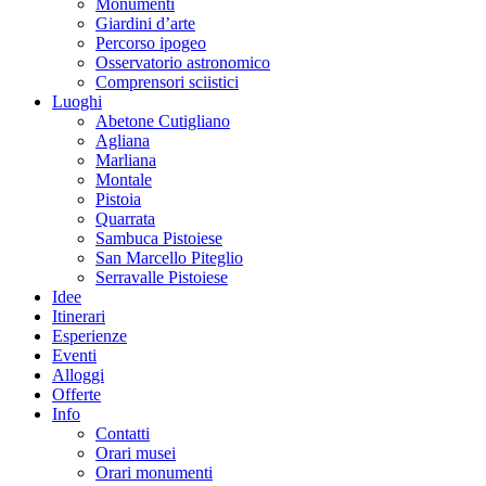
Monumenti
Giardini d’arte
Percorso ipogeo
Osservatorio astronomico
Comprensori sciistici
Luoghi
Abetone Cutigliano
Agliana
Marliana
Montale
Pistoia
Quarrata
Sambuca Pistoiese
San Marcello Piteglio
Serravalle Pistoiese
Idee
Itinerari
Esperienze
Eventi
Alloggi
Offerte
Info
Contatti
Orari musei
Orari monumenti