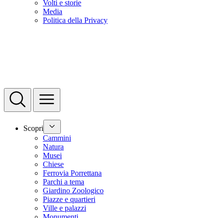
Volti e storie
Media
Politica della Privacy
Scopri
Cammini
Natura
Musei
Chiese
Ferrovia Porrettana
Parchi a tema
Giardino Zoologico
Piazze e quartieri
Ville e palazzi
Monumenti