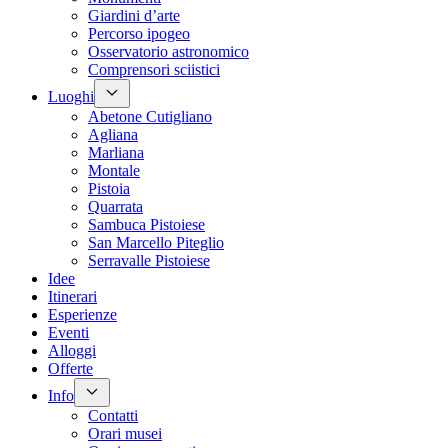
Giardini d’arte
Percorso ipogeo
Osservatorio astronomico
Comprensori sciistici
Luoghi
Abetone Cutigliano
Agliana
Marliana
Montale
Pistoia
Quarrata
Sambuca Pistoiese
San Marcello Piteglio
Serravalle Pistoiese
Idee
Itinerari
Esperienze
Eventi
Alloggi
Offerte
Info
Contatti
Orari musei