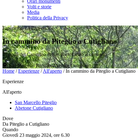
Orari monumenti
Volti e storie
Media
Politica della Privacy
Esperienze
/
All'aperto
In cammino da Piteglio a Cutigliano
4° tappa del Cammino di San Bartolomeo al contrario
San Marcello Piteglio, Abetone Cutigliano
Home
/
Esperienze
/
All'aperto
/
In cammino da Piteglio a Cutigliano
Esperienze
All'aperto
San Marcello Piteglio
Abetone Cutigliano
Dove
Da Piteglio a Cutigliano
Quando
Giovedì 23 maggio 2024, ore 6.30