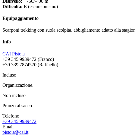
Dislivello:
+750/-400 m
Difficoltà:
E (escursionismo)
Equipaggiamento
Scarponi trekking con suola scolpita, abbigliamento adatto alla stagio
Info
CAI Pistoia
+39 345 9939472 (Franco)
+39 339 7874570 (Raffaello)
Incluso
Organizzazione.
Non incluso
Pranzo al sacco.
Telefono
+39 345 9939472
Email
pistoia@cai.it