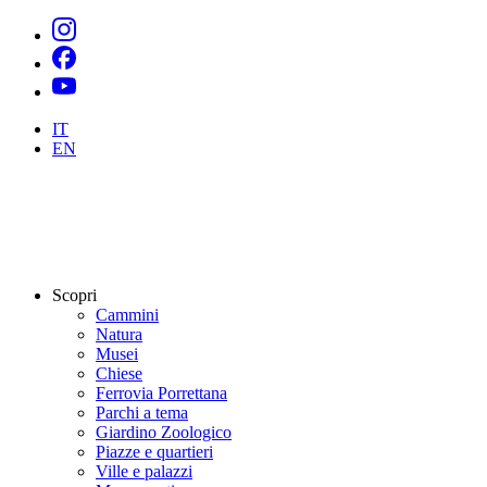
IT
EN
Scopri
Cammini
Natura
Musei
Chiese
Ferrovia Porrettana
Parchi a tema
Giardino Zoologico
Piazze e quartieri
Ville e palazzi