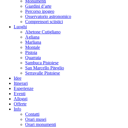
Monumenti
Giardini d’arte
Percorso ipogeo
Osservatorio astronomico
Comprensori sciistici
Luoghi
Abetone Cutigliano
Agliana
Marliana
Montale
Pistoia
Quarrata
Sambuca Pistoiese
San Marcello Piteglio
Serravalle Pistoiese
Idee
Itinerari
Esperienze
Eventi
Alloggi
Offerte
Info
Contatti
Orari musei
Orari monumenti